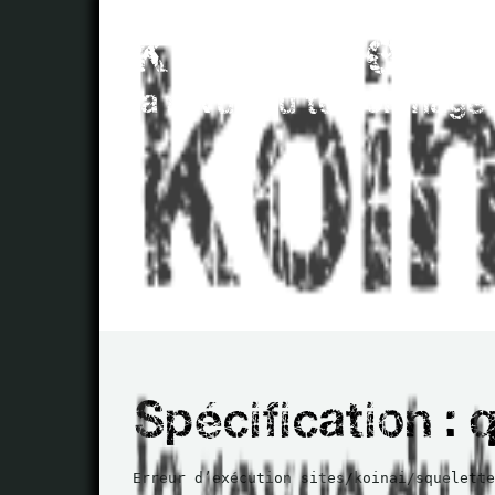
Erreur d’exécution sites/koinai/squelette