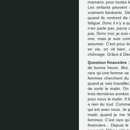
mamans, pour toutes 
Les enfants peuvent n
vraiment fainéants. Dès 
quand ils rentrent de l
fatigue. Donc il n’y a q
n’en parle pas, parce 
pas. Donc moi, je suis
moi, mais je suis co
assumer. C’est pour le
en vie, on vit bien,
chômage. Grâce à Dieu
Question financière :
de bonne heure. Moi, 
rare qu’une femme se lè
femmes cherchent du tr
quand je vais travaille
de sortir le matin. O
trois dernières années q
pour nous le matin. Il f
a rien du tout. Comme 
qui est avec nous. Je 
matin quand je me lèv
femmes. C’est rare qu
financière... Depuis l