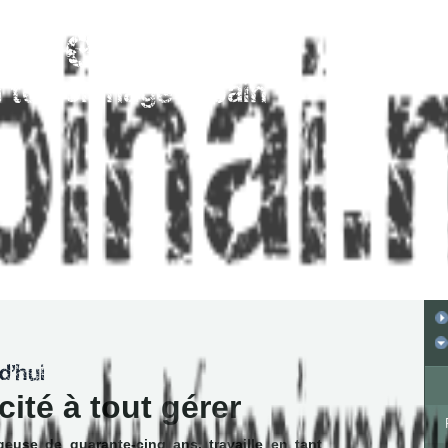
ité à tout gérer
euse de quarante-cinq ans, travaille en tant