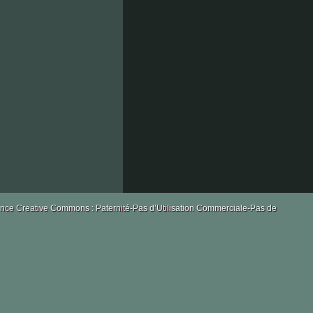
la
blancarde
bompard
licence Creative Commons : Paternité-Pas d’Utilisation Commerciale-Pas de
les