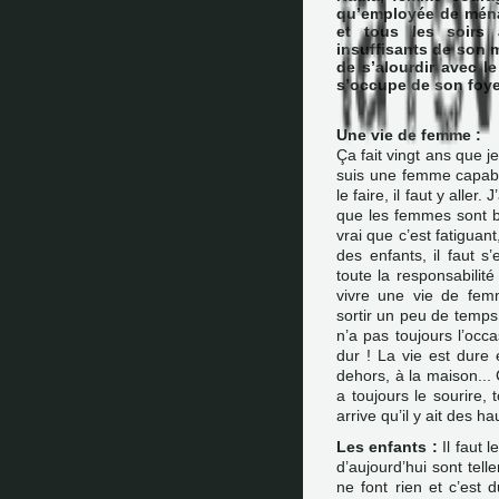
qu’employée de ména
et tous les soirs 
insuffisants de son m
de s’alourdir avec le
s’occupe de son foye
Une vie de femme :
Ça fait vingt ans que j
suis une femme capable
le faire, il faut y alle
que les femmes sont bi
vrai que c’est fatiguant
des enfants, il faut 
toute la responsabili
vivre une vie de fem
sortir un peu de temps 
n’a pas toujours l’occa
dur ! La vie est dure e
dehors, à la maison...
a toujours le sourire,
arrive qu’il y ait des 
Les enfants :
Il faut l
d’aujourd’hui sont telle
ne font rien et c’est 