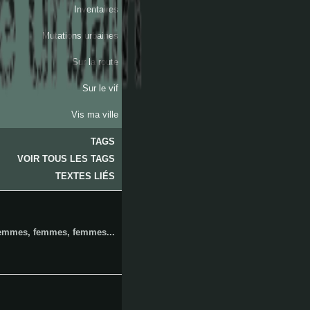
Inventaires
Mutations urbaines
Sur la route
Sur le vif
Vis ma ville
TAGS
VOIR TOUS LES TAGS
les
TEXTES LIÉS
emmes, femmes, femmes...
arnavaux