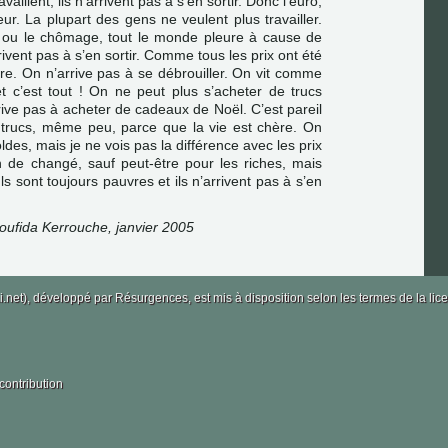
vaillent, ils n’arrivent pas à s’en sortir. Donc l’euro,
ur. La plupart des gens ne veulent plus travailler.
MI ou le chômage, tout le monde pleure à cause de
rrivent pas à s’en sortir. Comme tous les prix ont été
ère. On n’arrive pas à se débrouiller. On vit comme
 c’est tout ! On ne peut plus s’acheter de trucs
ve pas à acheter de cadeaux de Noël. C’est pareil
ts trucs, même peu, parce que la vie est chère. On
oldes, mais je ne vois pas la différence avec les prix
ien de changé, sauf peut-être pour les riches, mais
ls sont toujours pauvres et ils n’arrivent pas à s’en
Moufida Kerrouche, janvier 2005
i.net), développé par
Résurgences
, est mis à disposition selon les termes de la 
contribution