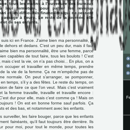
ge, tous les matins à l’ouverture des bureaux
à leur fermeture, pour pallier les revenus
ari et les difficultés financières qui ne cessent
 passage à l’euro. Le reste de la journée, elle
r et de ses enfants.
e suis ici en France. J’aime bien ma personnalité, je
 dehors et dedans. C’est un peu dur, mais il faut
r. J’aime bien ma personnalité, être une femme, parce
en capables de tout faire, tous les boulots ! C’est
, mais c’est la vie, on n’a pas choisi... En plus, on a
s’en occuper et travailler en même temps, prendre
té de la vie de la femme. Ça ne m’empêche pas de
me normale. On peut s’arranger, se pomponner,
en temps, s’il y a des fêtes. Le reste du temps, on
sion de faire ce que l’on veut. Mais c’est vraiment
t la femme travaille, travaille et travaille encore :
F
 C’est dur pour elle, mais c’est comme ça ! Mais on
 toujours ! On est en bonne forme sauf parfois. Ça
hauts et des bas, et notamment avec les enfants.
es surveiller, les faire bouger, parce que les enfants
ment fainéants, qu’il faut toujours être derrière. Ils
dur pour moi, pour tout le monde, pour toutes les