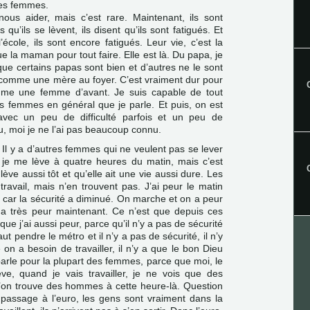
les femmes.
ous aider, mais c’est rare. Maintenant, ils sont
qu’ils se lèvent, ils disent qu’ils sont fatigués. Et
’école, ils sont encore fatigués. Leur vie, c’est la
ue la maman pour tout faire. Elle est là. Du papa, je
que certains papas sont bien et d’autres ne le sont
 comme une mère au foyer. C’est vraiment dur pour
mme une femme d’avant. Je suis capable de tout
s femmes en général que je parle. Et puis, on est
 avec un peu de difficulté parfois et un peu de
, moi je ne l’ai pas beaucoup connu.
Il y a d’autres femmes qui ne veulent pas se lever
je me lève à quatre heures du matin, mais c’est
ve aussi tôt et qu’elle ait une vie aussi dure. Les
avail, mais n’en trouvent pas. J’ai peur le matin
r, car la sécurité a diminué. On marche et on a peur
n a très peur maintenant. Ce n’est que depuis ces
ue j’ai aussi peur, parce qu’il n’y a pas de sécurité
aut pendre le métro et il n’y a pas de sécurité, il n’y
on a besoin de travailler, il n’y a que le bon Dieu
parle pour la plupart des femmes, parce que moi, le
e, quand je vais travailler, je ne vois que des
’on trouve des hommes à cette heure-là. Question
e passage à l’euro, les gens sont vraiment dans la