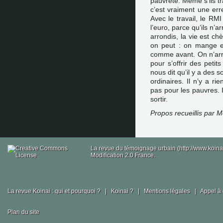
pauvreté. Même s’ils tra
c’est vraiment une erre
Avec le travail, le R
l’euro, parce qu’ils n’a
arrondis, la vie est ch
on peut : on mange et
comme avant. On n’arri
pour s’offrir des peti
nous dit qu’il y a des s
ordinaires. Il n’y a r
pas pour les pauvres. I
sortir.
Propos recueillis par 
La revue du témoignage urbain (http://www.koina
Modification 2.0 France.
La revue Koinai : qui et pourquoi ?
|
Koinai ?
|
Mentions légales
|
Appel à 
Plan du site