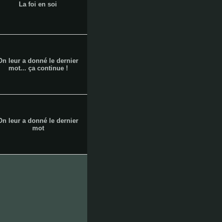
La foi en soi
les
On leur a donné le dernier
aygalades
mot... ça continue !
les
On leur a donné le dernier
mot
baumettes