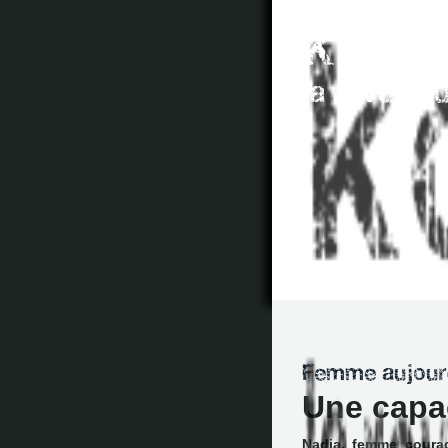
Une capac
Nadia, femme courag