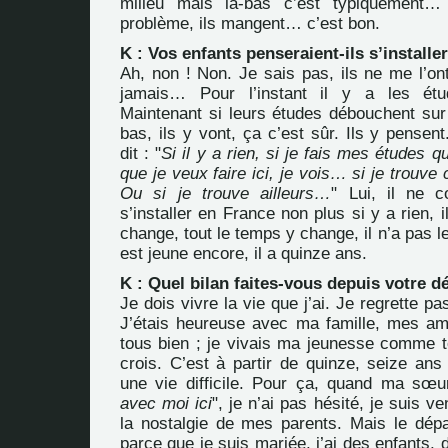
milieu mais là-bas c’est typiquement…
problème, ils mangent… c’est bon.
K : Vos enfants penseraient-ils s’installer
Ah, non ! Non. Je sais pas, ils ne me l’ont 
jamais… Pour l’instant il y a les étu
Maintenant si leurs études débouchent sur
bas, ils y vont, ça c’est sûr. Ils y pensent
dit : "
Si il y a rien, si je fais mes études 
que je veux faire ici, je vois… si je trouve
Ou si je trouve ailleurs…
" Lui, il ne c
s’installer en France non plus si y a rien, il
change, tout le temps y change, il n’a pas le 
est jeune encore, il a quinze ans.
K : Quel bilan faites-vous depuis votre d
Je dois vivre la vie que j’ai. Je regrette p
J’étais heureuse avec ma famille, mes ami
tous bien ; je vivais ma jeunesse comme to
crois. C’est à partir de quinze, seize ans 
une vie difficile. Pour ça, quand ma sœur
avec moi ici
", je n’ai pas hésité, je suis v
la nostalgie de mes parents. Mais le dépar
parce que je suis mariée, j’ai des enfants, 