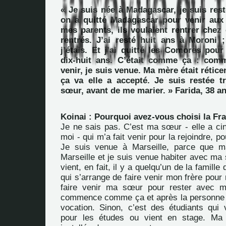
« Je suis née à Madagascar, je suis res
on a quitté Madagascar pour venir aux
mes parents, ils voulaient rentrer chez
rentrés. J’ai resté huit ans à Moroni ;
j’étais. Et j’ai quitté les Comores pour 
dix-huit ans. C’était comme ça : com
venir, je suis venue. Ma mère était réti
ça va elle a accepté. Je suis restée 
sœur, avant de me marier. » Farida, 38 an
Koinai : Pourquoi avez-vous choisi la Fr
Je ne sais pas. C’est ma sœur - elle a ci
moi - qui m’a fait venir pour la rejoindre, po
Je suis venue à Marseille, parce que m
Marseille et je suis venue habiter avec ma
vient, en fait, il y a quelqu’un de la famille
qui s’arrange de faire venir mon frère pour
faire venir ma sœur pour rester avec m
commence comme ça et après la personne 
vocation. Sinon, c’est des étudiants qui 
pour les études ou vient en stage. Ma s