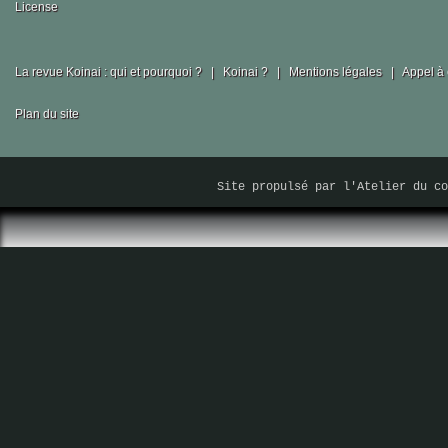
La revue Koinai : qui et pourquoi ?
|
Koinai ?
|
Mentions légales
|
Appel à 
Plan du site
Site propulsé par
l'Atelier du co