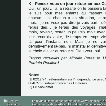
K : Pensez-vous un jour retourner aux 
Oui, un jour… à la retraite on le passera l
je suis pour mes enfants qui fassent 
chacun… si chacun a sa situation, je pa
moi… je ne veux pas dire je vais partir défi
ferais des… je ferais des voyages, j’hab
mois, revenir, rester un peu six mois av
leur rendrais visite, de temps en temps vi
là pour l’instant, non. Mais je ne vai
définitivement là-bas, ni m’installer définiti
le choix d’aller et retour si Dieu veut, oui.
Propos recueillis par Mireille Perez le 11
Patricia Rouillard.
Notes
[
1
]
02/12/74 : référendum sur l’indépendance avec 
06/07/75 : indépendance des Comores.
[
2
]
Le Shokomor.
La revue du témoignage urbain (http://www.koinai.net), 
Commons : Paternité-Pas d’Utilisation Commerciale-Pas d