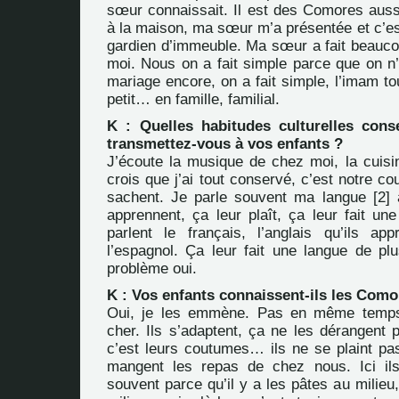
sœur connaissait. Il est des Comores aussi
à la maison, ma sœur m’a présentée et c’est 
gardien d’immeuble. Ma sœur a fait beauc
moi. Nous on a fait simple parce que on n’
mariage encore, on a fait simple, l’imam tou
petit… en famille, familial.
K : Quelles habitudes culturelles con
transmettez-vous à vos enfants ?
J’écoute la musique de chez moi, la cuisi
crois que j’ai tout conservé, c’est notre cou
sachent. Je parle souvent ma langue
[
2
]
à
apprennent, ça leur plaît, ça leur fait un
parlent le français, l’anglais qu’ils app
l’espagnol. Ça leur fait une langue de plu
problème oui.
K : Vos enfants connaissent-ils les Como
Oui, je les emmène. Pas en même temps
cher. Ils s’adaptent, ça ne les dérangent 
c’est leurs coutumes… ils ne se plaint pas.
mangent les repas de chez nous. Ici i
souvent parce qu’il y a les pâtes au milieu, 