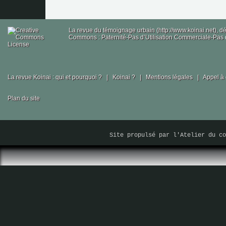
La revue du témoignage urbain (http://www.koinai.net), 
Commons : Paternité-Pas d’Utilisation Commerciale-Pas d
La revue Koinai : qui et pourquoi ?
|
Koinai ?
|
Mentions légales
|
Appel à 
Plan du site
Site propulsé par
l'Atelier du co