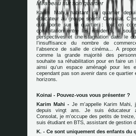
Mirabeau sur son quartier
Karim Mahi, habitant du quartier depu
éducateur au groupe sportif Consolat. C’es
qu’il porte sur le quartier : tout en co
cohabitation entre les résidents, il sou
perspectives et une stagnation dans le do
l’insuffisance du nombre de commerc
l’absence de salle de cinéma... A propo
comme la grande majorité des personne
souhaite sa réhabilitation pour en faire un 
ainsi qu’un espace aménagé pour les en
cependant pas son avenir dans ce quartier e
horizons.
Koinai - Pouvez-vous vous présenter ?
Karim Mahi -
Je m’appelle Karim Mahi, j’
depuis vingt ans. Je suis éducateur a
Consolat, je m’occupe des petits de treize,
suis étudiant en BTS, assistant de gestion
K. - Ce sont uniquement des enfants du q