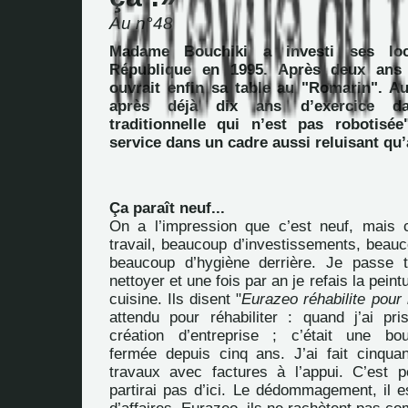
Au n°48
Madame Bouchiki a investi ses lo
République en 1995. Après deux ans 
ouvrait enfin sa table au "Romarin". Au
après déjà dix ans d’exercice da
traditionnelle qui n’est pas robotisée
service dans un cadre aussi reluisant qu’
Ça paraît neuf...
On a l’impression que c’est neuf, mais 
travail, beaucoup d’investissements, beauc
beaucoup d’hygiène derrière. Je passe 
nettoyer et une fois par an je refais la peint
cuisine. Ils disent "
Eurazeo réhabilite pour 
attendu pour réhabiliter : quand j’ai pris
création d’entreprise ; c’était une boul
fermée depuis cinq ans. J’ai fait cinqua
travaux avec factures à l’appui. C’est 
partirai pas d’ici. Le dédommagement, il est