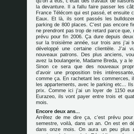
qu’on a eus, c’était des travaux de liaiso
la devanture. Il a fallu faire passer les câ
France Télécom qui est passé, et ensuite c
Eaux. Et là, ils sont passés les bulldoze
parking de 800 places. C’est pas encore fini
ne prendront pas trop de retard parce que,
prévu pour fin 2006. Ça dure depuis deux
sur la troisième année, sur trois ans j’ai 
développé une certaine clientèle. J’ai v
nouveaux patrons. Des plus anciens, vo
avez la boulangerie, Madame Breda, y a le 
Sinon ce sera que des nouveaux propri
d’avoir une proposition très intéressante,
comme ça. En rachetant les commerces, ils
les appartements, avec le parking etc... Ils
prix. Comme ici j’ai un loyer de 1150 eu
Eurazeo, ils vont payer entre trois et qua
mois.
Encore deux ans...
Arrêtez de me dire ça, c’est prévu pour
semestre, voilà, dans un an. On est en d
dans onze mois. On aura un peu plus