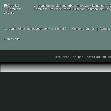
La revue du témoignage urbain (http://www.koinai.net), 
Commons : Paternité-Pas d’Utilisation Commerciale-Pas d
La revue Koinai : qui et pourquoi ?
|
Koinai ?
|
Mentions légales
|
Appel à 
Plan du site
Site propulsé par
l'Atelier du co