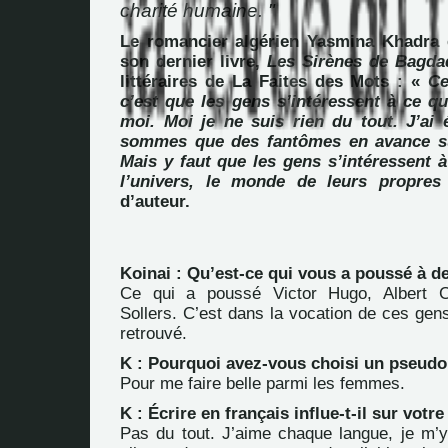
charité humaine. "
Le romancier algérien Yasmina Khadra 
son dernier livre,
Les Sirènes de Bagda
littéraires de La Faites des Mots : «
Ce
c’est que les gens s’intéressent à ce q
moi. Moi je ne suis rien du tout. J’ai 
sommes que des fantômes en avance su
Mais y faut que les gens s’intéressent à
l’univers, le monde de leurs propres 
d’auteur.
Koinai : Qu’est-ce qui vous a poussé à de
Ce qui a poussé Victor Hugo, Albert C
Sollers. C’est dans la vocation de ces gen
retrouvé.
K : Pourquoi avez-vous choisi un pseud
Pour me faire belle parmi les femmes.
K : Écrire en français influe-t-il sur votre
Pas du tout. J’aime chaque langue, je m’y 