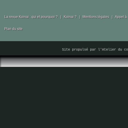
La revue Koinai : qui et pourquoi ?
|
Koinai ?
|
Mentions légales
|
Appel à 
Plan du site
Site propulsé par
l'Atelier du co