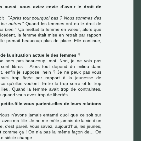
s aussi, vous aviez envie d’avoir le droit de
it : "
Après tout pourquoi pas ? Nous sommes des
les autres.
" Quand les femmes ont eu le droit de
ès bien.
" Ça mettait la femme en valeur, alors que
écédent, la femme était mise en retrait par rapport
lle prenait beaucoup plus de place. Elle continue,
de la situation actuelle des femmes ?
Je ne sors pas beaucoup, moi. Non, je ne vois pas
sont libres… Alors tout dépend du milieu dans
ent, enfin je suppose, hein ? Je ne peux pas vous
 suis trop âgée par rapport à la jeunesse de
ce qu’elles veulent. Entre le trop serré et le trop
milieu. Quand la femme avait trop de contraintes,
ès quand vous avez trop de libertés…
e petite-fille vous parlent-elles de leurs relations
 Nous n’avons jamais entamé quoi que ce soit sur
vec ma fille. Je ne me mêle jamais de la vie d’un
le, c’est pareil. Vous savez, aujourd’hui, les jeunes,
est comme ça ! On n’a pas la même façon de… On
e siècle change.