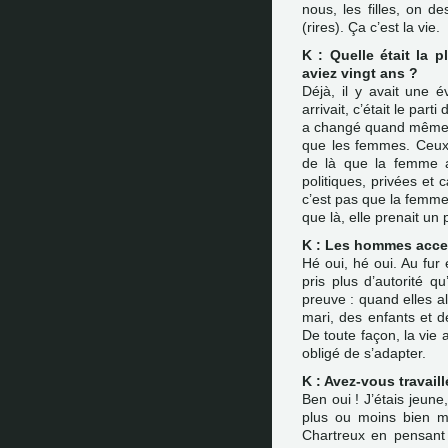
nous, les filles, on d
(rires). Ça c’est la vie.
K : Quelle était la
aviez vingt ans ?
Déjà, il y avait une é
arrivait, c’était le par
a changé quand même p
que les femmes. Ceux q
de là que la femme a
politiques, privées et 
c’est pas que la femme
que là, elle prenait un
K : Les hommes accept
Hé oui, hé oui. Au fur
pris plus d’autorité qu
preuve : quand elles al
mari, des enfants et de
De toute façon, la vie 
obligé de s’adapter.
K : Avez-vous travaill
Ben oui ! J’étais jeun
plus ou moins bien m
Chartreux en pensant 