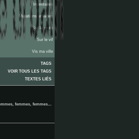
Inventaires
Mutations urbaines
Sur la route
Sur le vif
Vis ma ville
TAGS
VOIR TOUS LES TAGS
les
TEXTES LIÉS
emmes, femmes, femmes...
accates