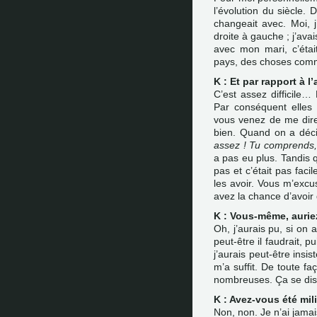
l’évolution du siècle.
changeait avec. Moi, 
droite à gauche ; j’avai
avec mon mari, c’étai
pays, des choses com
K : Et par rapport à 
C’est assez difficile
Par conséquent elles
vous venez de me dire
bien. Quand on a décid
assez ! Tu comprends, i
a pas eu plus. Tandis 
pas et c’était pas faci
les avoir. Vous m’exc
avez la chance d’avoir
K : Vous-même, aurie
Oh, j’aurais pu, si on
peut-être il faudrait, p
j’aurais peut-être insi
m’a suffit. De toute fa
nombreuses. Ça se disc
K : Avez-vous été mil
Non, non. Je n’ai jamai