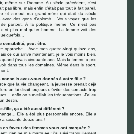
r, même sur l’homme. Au siècle précédent, c’est
 pas libre, mais enfin c’était pas tout à fait pareil.
 et surtout ma grand-mère qui était du siècle
té avec des gens d’aplomb… Vous voyez que les
de partout. À la politique même. Ce n’est pas
ieux ni plus mal qu’un homme. La femme voit des
 quelquefois…
e sensibilité, peut-être.
tre approche… Avec mes quatre-vingt quinze ans,
ais ce qui arrive maintenant, je le vois moins bien,
 quand j’avais cinquante ans. Mais la femme a pris
oir dans tous les domaines. Même dans le sport.
ment.
 conseils avez-vous donnés à votre fille ?
parce que la vie changeant, la jeunesse prenait déjà
ors on lui disait toujours d’éviter des contacts trop
cs… enfin on surveillait les fréquentations. J’ai eu
 un destin.
e-fille, ça a été aussi différent ?
hange… Elle a été plus personnelle encore. Elle a
e a soixante douze ans !
ns en faveur des femmes vous ont marquée ?
nt, rien ne m’a marquée ; j’ai suivi tranquillement