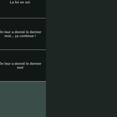
La foi en soi
arenc
On leur a donné le dernier
les
mot... ça continue !
arnavaux
On leur a donné le dernier
mot
les