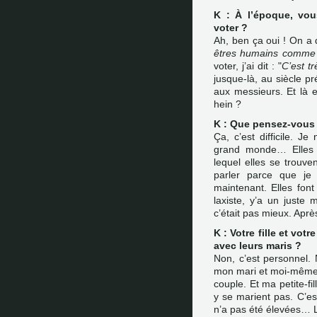
K : À l’époque, vou
voter ?
Ah, ben ça oui ! On a d
êtres humains comme 
voter, j’ai dit : "
C’est tr
jusque-là, au siècle pr
aux messieurs. Et là e
hein ?
K : Que pensez-vous 
Ça, c’est difficile. 
grand monde… Elles 
lequel elles se trouv
parler parce que je
maintenant. Elles font 
laxiste, y’a un juste 
c’était pas mieux. Apr
K : Votre fille et votr
avec leurs maris ?
Non, c’est personnel.
mon mari et moi-même a
couple. Et ma petite-fil
y se marient pas. C’
n’a pas été élevées… L