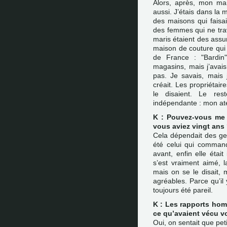
Alors, après, mon mari 
aussi. J’étais dans la
des maisons qui faisai
des femmes qui ne trava
maris étaient des assur
maison de couture qui 
de France : "Bardin"
magasins, mais j’avais
pas. Je savais, mais 
créait. Les propriétair
le disaient. Le res
indépendante : mon atel
K : Pouvez-vous me 
vous aviez vingt ans
Cela dépendait des gen
été celui qui command
avant, enfin elle éta
s’est vraiment aimé, l
mais on se le disait, 
agréables. Parce qu’i
toujours été pareil.
K : Les rapports ho
ce qu’avaient vécu v
Oui, on sentait que pet