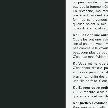
un peu plus de pouvoi
pas que la femme n’était
En revanche, ma mère
précédent, avaient é
femmes sont venues 
qu’elles soient ni m
côtés différents, alors
K : Elles ont une autr
Oui, elles ont une au
j’en ai pas mal vécu. M
pas comme je le voyais
beaucoup plus de pouv
C’est pas mal, évidem
K : Vous-même, quels
C’est assez difficile, 
son essor personnel. Al
bruyants… enfin des tru
une fille parfaite. C’est
K : Et pour votre petit
Oui. À mesure la vie c
quarante ans et ma fill
K : Quelles évolutio
Pour moi personnelleme