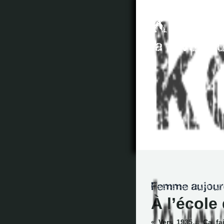
À l’école 
« Vers 1935… Ça fai