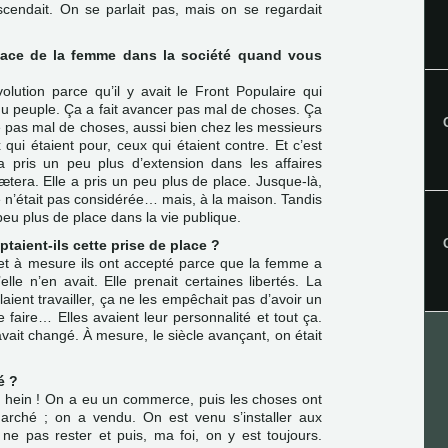
escendait. On se parlait pas, mais on se regardait
 place de la femme dans la société quand vous
volution parce qu’il y avait le Front Populaire qui
ti du peuple. Ça a fait avancer pas mal de choses. Ça
as mal de choses, aussi bien chez les messieurs
ui étaient pour, ceux qui étaient contre. Et c’est
 pris un peu plus d’extension dans les affaires
cætera. Elle a pris un peu plus de place. Jusque-là,
 n’était pas considérée… mais, à la maison. Tandis
 peu plus de place dans la vie publique.
aient-ils cette prise de place ?
 et à mesure ils ont accepté parce que la femme a
’elle n’en avait. Elle prenait certaines libertés. La
laient travailler, ça ne les empêchait pas d’avoir un
 faire… Elles avaient leur personnalité et tout ça.
avait changé. À mesure, le siècle avançant, on était
é ?
e, hein ! On a eu un commerce, puis les choses ont
arché ; on a vendu. On est venu s’installer aux
ne pas rester et puis, ma foi, on y est toujours.