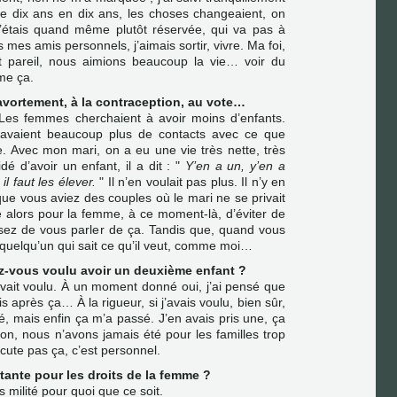
 De dix ans en dix ans, les choses changeaient, on
j’étais quand même plutôt réservée, qui va pas à
s mes amis personnels, j’aimais sortir, vivre. Ma foi,
t pareil, nous aimions beaucoup la vie… voir du
me ça.
l’avortement, à la contraception, au vote…
… Les femmes cherchaient à avoir moins d’enfants.
 avaient beaucoup plus de contacts avec ce que
. Avec mon mari, on a eu une vie très nette, très
é d’avoir un enfant, il a dit : "
Y’en a un, y’en a
l faut les élever.
" Il n’en voulait pas plus. Il n’y en
que vous aviez des couples où le mari ne se privait
le alors pour la femme, à ce moment-là, d’éviter de
usez de vous parler de ça. Tandis que, quand vous
 quelqu’un qui sait ce qu’il veut, comme moi…
z-vous voulu avoir un deuxième enfant ?
 avait voulu. À un moment donné oui, j’ai pensé que
uis après ça… À la rigueur, si j’avais voulu, bien sûr,
sté, mais enfin ça m’a passé. J’en avais pris une, ça
çon, nous n’avons jamais été pour les familles trop
ute pas ça, c’est personnel.
itante pour les droits de la femme ?
s milité pour quoi que ce soit.