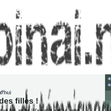
des filles !
t un bail, ma foi ! J’avais 24 ans. La femme