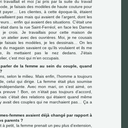
travaillait et moi j’ai pris par la suite du travail
 mode, je faisais des modèles de haute couture pour
t payer… Les clientes, à cette époque-là, étaient
illaient pas mais qui avaient de l’argent, dont les
eurs… enfin qui avaient des situations. C’était une
était dans la rue Saint-Ferréol, en face les Dames
 je crois. Je travaillais pour cette maison de
 un atelier avec des ouvrières. Moi, je ne cousais
je faisais les modèles, je les dessinais… On les
es du magasin savaient ce qu’ils voulaient et ils me
te, ils mettaient pas le nez dedans. J’étais
ier, c’est moi qui m’en occupais.
parler de la femme au sein du couple, quand
 ?
s, selon le milieu. Mais enfin, l’homme a toujours
e, celui qui dirige. La femme était plus soumise
it indépendante. Avec mon mari, on s’est aimé, on
a preuve ! Bon, on n’était pas toujours d’accord,
mais c’était des relations qui étaient quand même
l y avait des couples qui ne marchaient pas… Ça a
mmes-femmes avaient déjà changé par rapport à
os parents ?
it à petit, la femme prenait un peu plus d’extension,