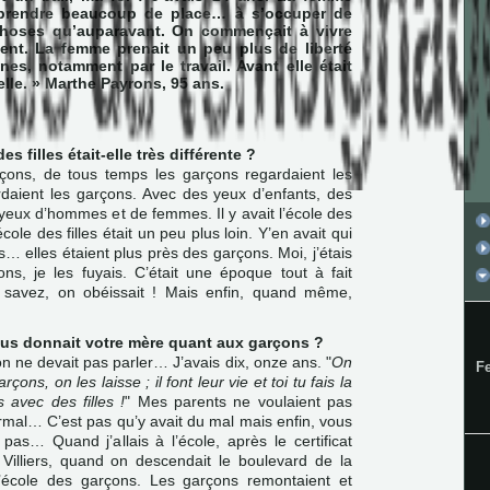
prendre beaucoup de place… à s’occuper de
hoses qu’auparavant. On commençait à vivre
ment. La femme prenait un peu plus de liberté
es, notamment par le travail. Avant elle était
lle. » Marthe Payrons, 95 ans.
s filles était-elle très différente ?
çons, de tous temps les garçons regardaient les
egardaient les garçons. Avec des yeux d’enfants, des
yeux d’hommes et de femmes. Il y avait l’école des
cole des filles était un peu plus loin. Y’en avait qui
s… elles étaient plus près des garçons. Moi, j’étais
çons, je les fuyais. C’était une époque tout à fait
s savez, on obéissait ! Mais enfin, quand même,
ous donnait votre mère quant aux garçons ?
on ne devait pas parler… J’avais dix, onze ans. "
On
F
çons, on les laisse ; il font leur vie et toi tu fais la
s avec des filles !
" Mes parents ne voulaient pas
mal… C’est pas qu’y avait du mal mais enfin, vous
as… Quand j’allais à l’école, après le certificat
Villiers, quand on descendait le boulevard de la
t l’école des garçons. Les garçons remontaient et