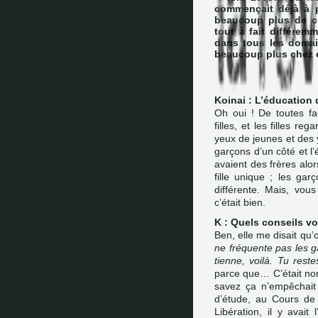
commençait déjà à 
beaucoup plus de c
tout à fait différem
dans tous les domain
beaucoup plus chez e
Koinai : L’éducation de
Oh oui ! De toutes fa
filles, et les filles r
yeux de jeunes et des 
garçons d’un côté et l’é
avaient des frères alor
fille unique ; les gar
différente. Mais, vou
c’était bien.
K : Quels conseils v
Ben, elle me disait qu’
ne fréquente pas les gar
tienne, voilà. Tu reste
parce que… C’était nor
savez ça n’empêchait p
d’étude, au Cours de 
Libération, il y avai