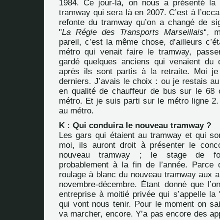
1984. Ce jour-là, on nous a présenté la
tramway qui sera là en 2007. C’est à l’occa
refonte du tramway qu’on a changé de sig
"
La Régie des Transports Marseillais
“, m
pareil, c’est la même chose, d’ailleurs c’ét
métro qui venait faire le tramway, pass
gardé quelques anciens qui venaient du d
après ils sont partis à la retraite. Moi je
derniers. J’avais le choix : ou je restais a
en qualité de chauffeur de bus sur le 68 o
métro. Et je suis parti sur le métro ligne 2
au métro.
K : Qui conduira le nouveau tramway ?
Les gars qui étaient au tramway et qui so
moi, ils auront droit à présenter le conc
nouveau tramway ; le stage de for
probablement à la fin de l’année. Parce q
roulage à blanc du nouveau tramway aux al
novembre-décembre. Étant donné que l’o
entreprise à moitié privée qui s’appelle la 
qui vont nous tenir. Pour le moment on s
va marcher, encore. Y’a pas encore des app