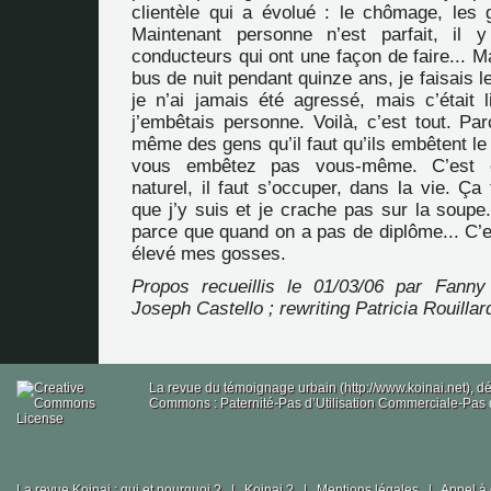
clientèle qui a évolué : le chômage, les
Maintenant personne n’est parfait, il 
conducteurs qui ont une façon de faire... Mai
bus de nuit pendant quinze ans, je faisais l
je n’ai jamais été agressé, mais c’était l
j’embêtais personne. Voilà, c’est tout. Pa
même des gens qu’il faut qu’ils embêtent 
vous embêtez pas vous-même. C’est 
naturel, il faut s’occuper, dans la vie. Ça 
que j’y suis et je crache pas sur la soupe
parce que quand on a pas de diplôme... C’e
élevé mes gosses.
Propos recueillis le 01/03/06 par Fanny
Joseph Castello ; rewriting Patricia Rouillar
La revue du témoignage urbain (http://www.koinai.net), 
Commons : Paternité-Pas d’Utilisation Commerciale-Pas d
La revue Koinai : qui et pourquoi ?
|
Koinai ?
|
Mentions légales
|
Appel à 