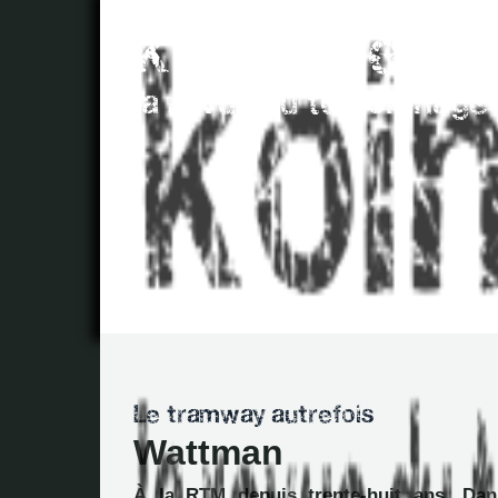
Wattman
À la RTM depuis trente-huit ans, Dani