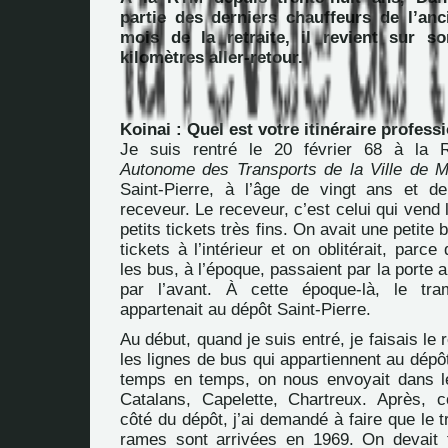
partie des derniers chauffeurs de l’an
mois de la retraite, il revient sur s
kilomètres aller-retour.
Koinai : Quel est votre itinéraire profess
Je suis rentré le 20 février 68 à la 
Autonome des Transports de la Ville de Ma
Saint-Pierre, à l’âge de vingt ans et d
receveur. Le receveur, c’est celui qui vend l
petits tickets très fins. On avait une petite 
tickets à l’intérieur et on oblitérait, parc
les bus, à l’époque, passaient par la porte ar
par l’avant. À cette époque-là, le tra
appartenait au dépôt Saint-Pierre.
Au début, quand je suis entré, je faisais le
les lignes de bus qui appartiennent au dépôt
temps en temps, on nous envoyait dans l
Catalans, Capelette, Chartreux. Après, 
côté du dépôt, j’ai demandé à faire que le 
rames sont arrivées en 1969. On devait 