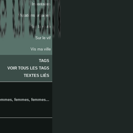
Inventaires
Mutations urbaines
Sur la route
Sur le vif
Vis ma ville
TAGS
VOIR TOUS LES TAGS
les
TEXTES LIÉS
emmes, femmes, femmes...
accates