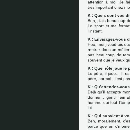
attention à moi. Je f
très important chez mo
K : Quels sont vos d
Ben, j’fais beaucoup 
Le sport et ma format
l’instant.
K : Envisagez-vous d’
Heu, moi j’voudrais que
rentrer dans un métier 
pas beaucoup de temp
souvent que je veux que
K : Quel rôle joue le 
Le père, il joue… Il est
père, normal. Il est pa
K : Qu’attendez-vou
Déjà qu’il accepte mon
donner : gentil, aima
homme qui tout l’temps
lui.
K : Qui subvient à v
Ben, moralement, c’es
parce que en c’moment