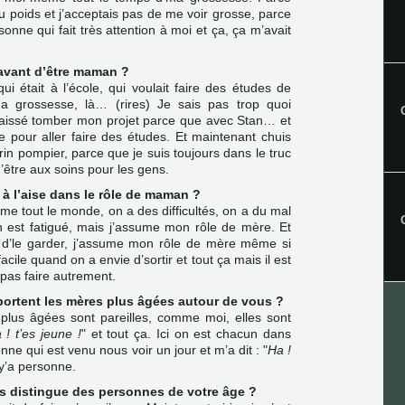
du poids et j’acceptais pas de me voir grosse, parce
nne qui fait très attention à moi et ça, ça m’avait
 avant d’être maman ?
ui était à l’école, qui voulait faire des études de
 grossesse, là… (rires) Je sais pas trop quoi
i laissé tomber mon projet parce que avec Stan… et
e pour aller faire des études. Et maintenant chuis
rin pompier, parce que je suis toujours dans le truc
d’être aux soins pour les gens.
à l’aise dans le rôle de maman ?
me tout le monde, on a des difficultés, on a du mal
n est fatigué, mais j’assume mon rôle de mère. Et
é d’le garder, j’assume mon rôle de mère même si
facile quand on a envie d’sortir et tout ça mais il est
t pas faire autrement.
ortent les mères plus âgées autour de vous ?
lus âgées sont pareilles, comme moi, elles sont
 ! t’es jeune !
" et tout ça. Ici on est chacun dans
ne qui est venu nous voir un jour et m’a dit : "
Ha !
 y’a personne.
us distingue des personnes de votre âge ?