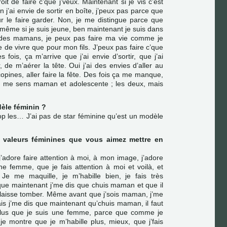
oit de faire c’que j’veux. Maintenant si je vis c’est
n j’ai envie de sortir en boîte, j’peux pas parce que
our le faire garder. Non, je me distingue parce que
 même si je suis jeune, ben maintenant je suis dans
 des mamans, je peux pas faire ma vie comme je
e de vivre que pour mon fils. J’peux pas faire c’que
s fois, ça m’arrive que j’ai envie d’sortir, que j’ai
 de m’aérer la tête. Oui j’ai des envies d’aller au
copines, aller faire la fête. Des fois ça me manque,
 me sens maman et adolescente ; les deux, mais
èle féminin ?
op les… J’ai pas de star féminine qu’est un modèle
s valeurs féminines que vous aimez mettre en
j’adore faire attention à moi, à mon image, j’adore
e femme, que je fais attention à moi et voilà, et
. Je me maquille, je m’habille bien, je fais très
que maintenant j’me dis que chuis maman et que il
 laisse tomber. Même avant que j’sois maman, j’me
is j’me dis que maintenant qu’chuis maman, il faut
plus que je suis une femme, parce que comme je
 je montre que je m’habille plus, mieux, que j’fais