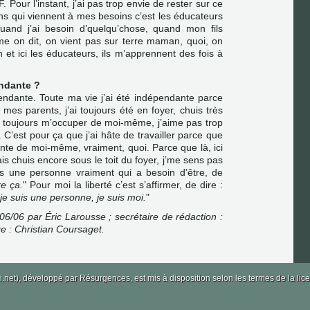
. Pour l’instant, j’ai pas trop envie de rester sur ce
ens qui viennent à mes besoins c’est les éducateurs
uand j’ai besoin d’quelqu’chose, quand mon fils
e on dit, on vient pas sur terre maman, quoi, on
t ici les éducateurs, ils m’apprennent des fois à
ndante ?
pendante. Toute ma vie j’ai été indépendante parce
mes parents, j’ai toujours été en foyer, chuis très
x toujours m’occuper de moi-même, j’aime pas trop
C’est pour ça que j’ai hâte de travailler parce que
nte de moi-même, vraiment, quoi. Parce que là, ici
s chuis encore sous le toit du foyer, j’me sens pas
uis une personne vraiment qui a besoin d’être, de
re ça.
" Pour moi la liberté c’est s’affirmer, de dire :
je suis une personne, je suis moi.
"
/06/06 par Éric Larousse ; secrétaire de rédaction :
ge : Christian Coursaget.
i.net), développé par
Résurgences
, est mis à disposition selon les termes de la 