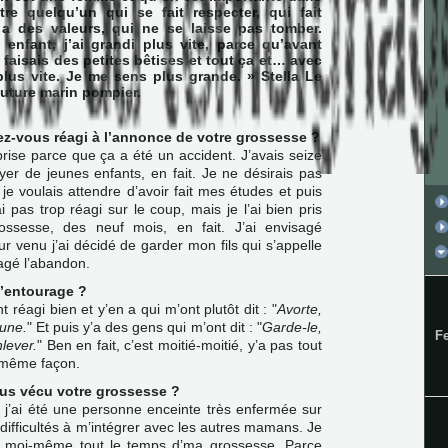
Être quelqu’un qui se fait respecter, qui fait
i a des valeurs, qui ne se laisse pas tomber.
enfant, j’ai grandi plus vite, parce qu’avant
e faisais des petites bêtises et tout ça et… avec
 plus vite. Je me sens plus grande. » Stella Le
future marin pompier.
z-vous réagi à l’annonce de votre grossesse ?
prise parce que ça a été un accident. J’avais seize
oyer de jeunes enfants, en fait. Je ne désirais pas
je voulais attendre d’avoir fait mes études et puis
ai pas trop réagi sur le coup, mais je l’ai bien pris
ossesse, des neuf mois, en fait. J’ai envisagé
ur venu j’ai décidé de garder mon fils qui s’appelle
sagé l’abandon.
l’entourage ?
 réagi bien et y’en a qui m’ont plutôt dit : "
Avorte,
eune.
" Et puis y’a des gens qui m’ont dit : "
Garde-le,
F
nlever.
" Ben en fait, c’est moitié-moitié, y’a pas tout
a même façon.
us vécu votre grossesse ?
j’ai été une personne enceinte très enfermée sur
difficultés à m’intégrer avec les autres mamans. Je
 moi-même tout le temps d’ma grossesse. Parce