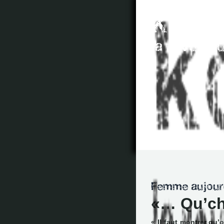
… Qu’ch
« Il faut montrer qu