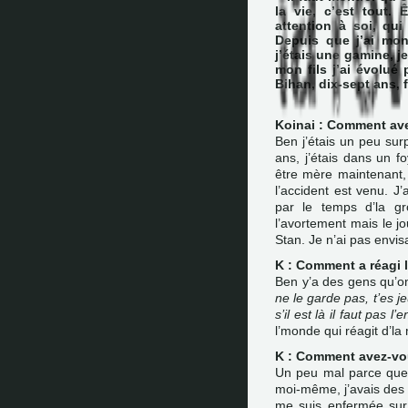
la vie, c’est tout. 
attention à soi, qu
Depuis que j’ai mon 
j’étais une gamine, j
mon fils j’ai évolué
Bihan, dix-sept ans, 
Koinai : Comment ave
Ben j’étais un peu sur
ans, j’étais dans un f
être mère maintenant, 
l’accident est venu. J’
par le temps d’la gr
l’avortement mais le jo
Stan. Je n’ai pas envi
K : Comment a réagi 
Ben y’a des gens qu’ont
ne le garde pas, t’es j
s’il est là il faut pas l’e
l’monde qui réagit d’l
K : Comment avez-vo
Un peu mal parce que 
moi-même, j’avais des 
me suis enfermée sur