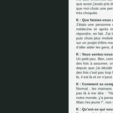
que aussi j’avais pris 
que moi chuis une perso
très choquée.
K : Que faisiez-vous
J’étais une personne q
médecine et après ma
répondre, en fait. J’a
puis chuis plus motivé
sur un projet d’être ma
d’aller aider les gens, 
K : Vous sentez-vous 
Un petit peu. Ben, com
des fois à assumer, o
depuis que j’ai décid
des fois c’est pas trop 
là, il est là et on n’peu
K : Comment se comp
Normal ; les mamans p
pas là à me dire : "
Ha
notre monde, y’a person
Mais t’es jeune !
", non
K : Qu’est-ce qui vo