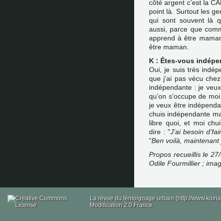
côté argent c’est la CAF
point là. Surtout les g
qui sont souvent là q
aussi, parce que comm
apprend à être maman e
être maman.
K : Êtes-vous indépe
Oui, je suis très indé
que j’ai pas vécu chez 
indépendante : je veu
qu’on s’occupe de moi. 
je veux être indépenda
chuis indépendante mai
libre quoi, et moi ch
dire : "
J’ai besoin d’fai
"
Ben voilà, maintenant 
Propos recueillis le 27
Odile Fourmillier ; ima
La revue du témoignage urbain (http://www.koina
Modification 2.0 France.