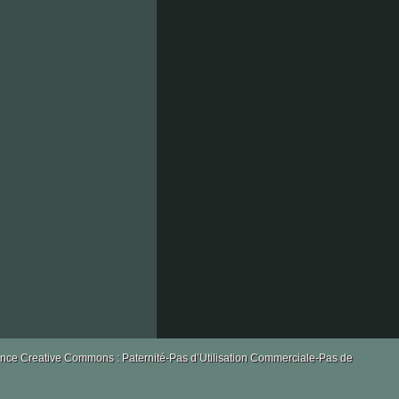
les
caillols
la
licence Creative Commons : Paternité-Pas d’Utilisation Commerciale-Pas de