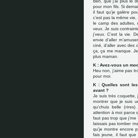
Ben, que j’ai plus le dr
pour mon fils. Si demai
il faut qu’je galère p
c’est pas la même vie,
le camp des adultes,
veux. Je suis contraint
j’veux. C’est la vie. De
envie d’aller m’amuser,
ciné, d’aller avec des 
ça, ça me manque. Je
plus maman.
K : Avez-vous un mod
Heu non, j’aime pas tr
pour moi.
K : Quelles sont le
avant ?
Je suis très coquette, 
montrer que je suis un
qu’chuis belle (rires)
attention à moi parce 
faut pas trop que j’me
laissais pas tomber ma
qu’je montre encore 
fais jeune, il faut que