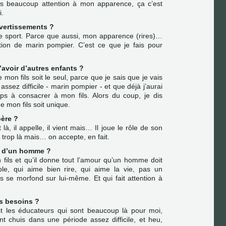
ais beaucoup attention à mon apparence, ça c’est
i.
ivertissements ?
de sport. Parce que aussi, mon apparence (rires)…
ion de marin pompier. C’est ce que je fais pour
avoir d’autres enfants ?
 mon fils soit le seul, parce que je sais que je vais
assez difficile - marin pompier - et que déjà j’aurai
s à consacrer à mon fils. Alors du coup, je dis
 mon fils soit unique.
père ?
 là, il appelle, il vient mais… Il joue le rôle de son
s trop là mais… on accepte, en fait.
s d’un homme ?
 fils et qu’il donne tout l’amour qu’un homme doit
ble, qui aime bien rire, qui aime la vie, pas un
 se morfond sur lui-même. Et qui fait attention à
os besoins ?
t les éducateurs qui sont beaucoup là pour moi,
 chuis dans une période assez difficile, et heu,