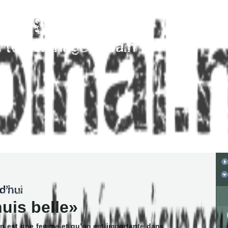
uis belle
’on est une femme et qu’on est importante dans