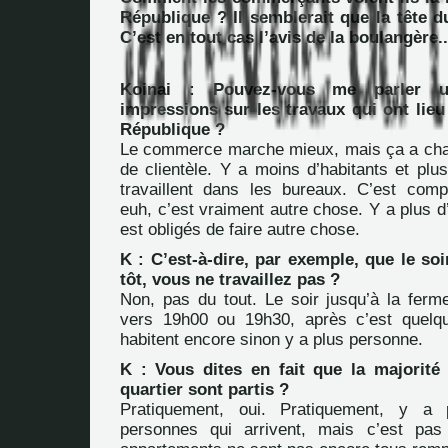
République ? Il semblerait que la tête d
C’est en tout cas l’avis de la boulangère..
Koinai : Pouvez-vous me parler
impressions sur les travaux qui ont lieu
République ?
Le commerce marche mieux, mais ça a ch
de clientèle. Y a moins d’habitants et plu
travaillent dans les bureaux. C’est compl
euh, c’est vraiment autre chose. Y a plus d
est obligés de faire autre chose.
K : C’est-à-dire, par exemple, que le soi
tôt, vous ne travaillez pas ?
Non, pas du tout. Le soir jusqu’à la ferm
vers 19h00 ou 19h30, après c’est quelq
habitent encore sinon y a plus personne.
K : Vous dites en fait que la majorité
quartier sont partis ?
Pratiquement, oui. Pratiquement, y a p
personnes qui arrivent, mais c’est pas