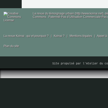
La revue du témoignage urbain (http://www.koinai.net), 
Commons : Paternité-Pas d’Utilisation Commerciale-Pas d
La revue Koinai : qui et pourquoi ?
|
Koinai ?
|
Mentions légales
|
Appel à 
Plan du site
Site propulsé par
l'Atelier du co