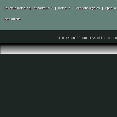
La revue Koinai : qui et pourquoi ?
|
Koinai ?
|
Mentions légales
|
Appel à 
Plan du site
Site propulsé par
l'Atelier du co