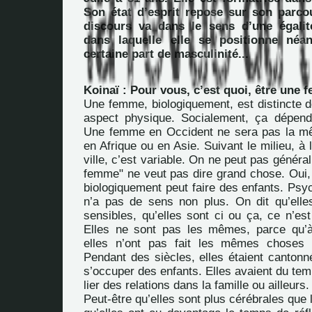
Son état d’esprit repose sur son parco
discours va dans le sens d’une égal
dans laquelle elle se positionne né
certaine part de masculinité...
Koinaï : Pour vous, c’est quoi, être une
Une femme, biologiquement, est distincte 
aspect physique. Socialement, ça dépen
Une femme en Occident ne sera pas la 
en Afrique ou en Asie. Suivant le milieu, 
ville, c’est variable. On ne peut pas général
femme" ne veut pas dire grand chose. Oui
biologiquement peut faire des enfants. Psy
n’a pas de sens non plus. On dit qu’elle
sensibles, qu’elles sont ci ou ça, ce n’est
Elles ne sont pas les mêmes, parce qu’à t
elles n’ont pas fait les mêmes choses
Pendant des siècles, elles étaient cantonn
s’occuper des enfants. Elles avaient du temp
lier des relations dans la famille ou ailleurs.
Peut-être qu’elles sont plus cérébrales qu