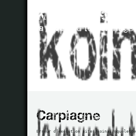
Erreur d’exécution sites/koinai/squelette