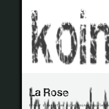
Erreur d’exécution sites/koinai/squelette