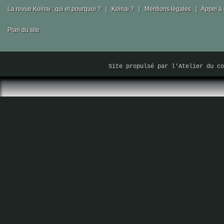
La revue Koinai : qui et pourquoi ?
|
Koinai ?
|
Mentions légales
|
Appel à 
Plan du site
Site propulsé par
l'Atelier du co