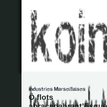
Ô flots
abracadabrant’Esques