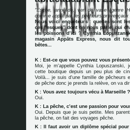
"Esche, annélidé, ver de vase (genre H
comme appât par les pêcheurs provençaux (
Nous voici enquêteurs : quelles sont les
ces "esques" dont on nous parle, qui ch
les poissons d’ici ? Cynthia Lopuszansk
magasin Appâts Express, nous dit tou
bêtes...
K : Est-ce que vous pouvez vous présent
Moi, je m’appelle Cynthia Lopuszanski, 
cette boutique depuis un peu plus de ci
Voilà... je suis d’une famille de pêcheurs
de pêche donc je prends la relève, on va dir
K : Vous avez toujours vécu à Marseille ?
Oui.
K : La pêche, c’est une passion pour vou
Oui. Depuis que je suis petite. Mes pare
la pêche, on fait des voyages pêche.
K : Il faut avoir un diplôme spécial pour