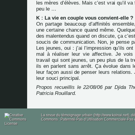
les mères d’élèves. Mais c’est vrai qu’il va 
peu le …
K : La vie en couple vous convient-elle ?
On partage beaucoup d’affinités ensemble,
une certaine chance quand même. Quelquefo
des malentendus quand on discute, ça c’est
soucis de communication. Non, je pense pa
Les jeunes, oui : j’ai l’impression qu’ils on
mal à réaliser leur vie affective. Je voi
travail qui sont jeunes, un peu plus de la t
ils en parlent sans arrêt. Ça évolue dans l
leur façon aussi de penser leurs relations.
leur souci principal.
Propos recueillis le 22/08/06 par Djida Th
Patricia Rouillard.
La revue du témoignage urbain (http://www.koinai.net), 
Commons : Paternité-Pas d’Utilisation Commerciale-Pas d