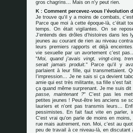
gros chagrins… Mais on n’y peut rien.
K : Comment percevez-vous l’évolution 
Je trouve qu’il y a moins de combats, c’est
Parce que moi à cette époque-là, c’était tou
temps. On était vigilantes. On se repos
J’entends des drôles d’histoires dans les l
jeunes au courant de rien au niveau contra
leurs premiers rapports et déjà encein
vie sexuelle par un avortement c’est pas
"
Moi, quand j’avais vingt, vingt-cinq, tr
serait jamais produit.
" Parce qu’il y av
parlaient à leur fille, qui transmettaient. 
l’impression… Je ne sais si ça devient tabo
amie qui est très militante, sa fille s’est fait
ça quand même surprenant. Je me suis dit 
passe, maintenant ?
" C’est pas les me
petites jeunes ! Peut-être les anciens se s
lauriers et n’ont pas transmis leurs… En
pessimistes. En fait faut vite en parler, 
C’est vrai qu’on parle de moins en moins, 
rue mais autrement, non. Moi, c’est au quoti
peu de travail à ce niveau-là, en discutant