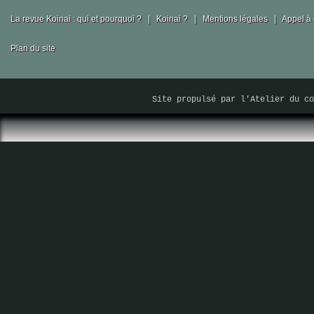
La revue Koinai : qui et pourquoi ?
|
Koinai ?
|
Mentions légales
|
Appel à 
Plan du site
Site propulsé par
l'Atelier du co