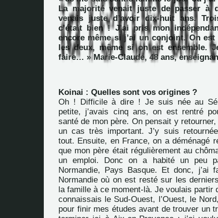
La majorité venait juste de passer à d
venais juste d’avoir dix-huit ans. Tr
c’était bien ! J’ai pris mon indépenda
encore même si j’ai un conjoint. On est
les deux, même si on est ensemble. 
faire… » Marie-Claude, 48 ans, enseignan
Koinai : Quelles sont vos origines ?
Oh ! Difficile à dire ! Je suis née au Sén
petite, j’avais cinq ans, on est rentré p
santé de mon père. On pensait y retourner, m
un cas très important. J’y suis retourné
tout. Ensuite, en France, on a déménagé r
que mon père était régulièrement au chôma
un emploi. Donc on a habité un peu pa
Normandie, Pays Basque. Et donc, j’ai f
Normandie où on est resté sur les derniers
la famille à ce moment-là. Je voulais partir
connaissais le Sud-Ouest, l’Ouest, le Nord
pour finir mes études avant de trouver un tra