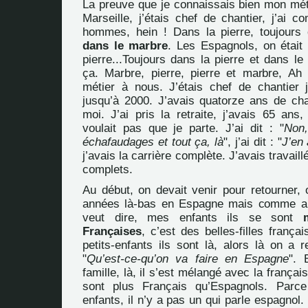
La preuve que je connaissais bien mon méti
Marseille, j’étais chef de chantier, j’ai 
hommes, hein ! Dans la pierre, toujours
dans le marbre
. Les Espagnols, on était
pierre...Toujours dans la pierre et dans le
ça. Marbre, pierre, pierre et marbre, Ah a
métier à nous. J’étais chef de chantier ju
jusqu’à 2000. J’avais quatorze ans de chan
moi. J’ai pris la retraite, j’avais 65 ans,
voulait pas que je parte. J’ai dit : "
Non,
échafaudages et tout ça, là
", j’ai dit : "
J’en 
j’avais la carrière complète. J’avais travail
complets.
Au début, on devait venir pour retourner, o
années là-bas en Espagne mais comme au
veut dire, mes enfants ils se sont
Françaises
, c’est des belles-filles frança
petits-enfants ils sont là, alors là on a r
"
Qu’est-ce-qu’on va faire en Espagne
". 
famille, là, il s’est mélangé avec la françai
sont plus Français qu’Espagnols. Parc
enfants, il n’y a pas un qui parle espagnol.