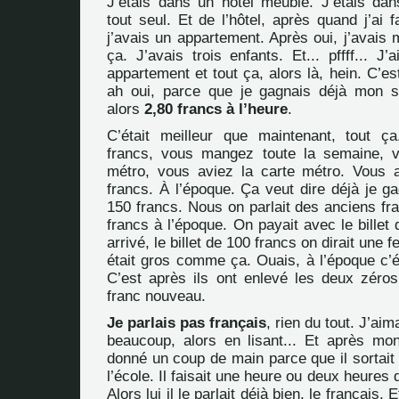
J’étais dans un hôtel meublé. J’étais da
tout seul. Et de l’hôtel, après quand j’ai fa
j’avais un appartement. Après oui, j’avais 
ça. J’avais trois enfants. Et... pffff... J’
appartement et tout ça, alors là, hein. C’es
ah oui, parce que je gagnais déjà mon s
alors
2,80 francs à l’heure
.
C’était meilleur que maintenant, tout ç
francs, vous mangez toute la semaine, v
métro, vous aviez la carte métro. Vous 
francs. À l’époque. Ça veut dire déjà je g
150 francs. Nous on parlait des anciens fra
francs à l’époque. On payait avec le billet 
arrivé, le billet de 100 francs on dirait une feu
était gros comme ça. Ouais, à l’époque c’é
C’est après ils ont enlevé les deux zéros
franc nouveau.
Je parlais pas français
, rien du tout. J’aima
beaucoup, alors en lisant... Et après mon
donné un coup de main parce que il sortait du
l’école. Il faisait une heure ou deux heures 
Alors lui il le parlait déjà bien, le français.