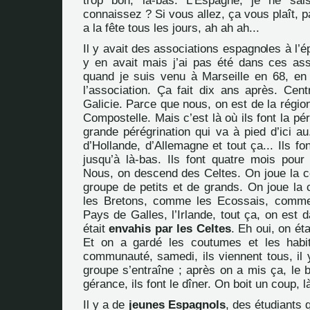
trop bon, là-bas. L’Espagne, je ne sa
connaissez ? Si vous allez, ça vous plaît, p
a la fête tous les jours, ah ah ah...
Il y avait des associations espagnoles à l’é
y en avait mais j’ai pas été dans ces asso
quand je suis venu à Marseille en 68, en
l’association. Ça fait dix ans après. Cent
Galicie. Parce que nous, on est de la régi
Compostelle. Mais c’est là où ils font la péré
grande pérégrination qui va à pied d’ici a
d’Hollande, d’Allemagne et tout ça... Ils fo
jusqu’à là-bas. Ils font quatre mois pour 
Nous, on descend des Celtes. On joue la 
groupe de petits et de grands. On joue 
les Bretons, comme les Ecossais, comme 
Pays de Galles, l’Irlande, tout ça, on est
était
envahis par les Celtes
. Eh oui, on ét
Et on a gardé les coutumes et les habit
communauté, samedi, ils viennent tous, il 
groupe s’entraîne ; après on a mis ça, le b
gérance, ils font le dîner. On boit un coup, là
Il y a de
jeunes Espagnols
, des étudiants q