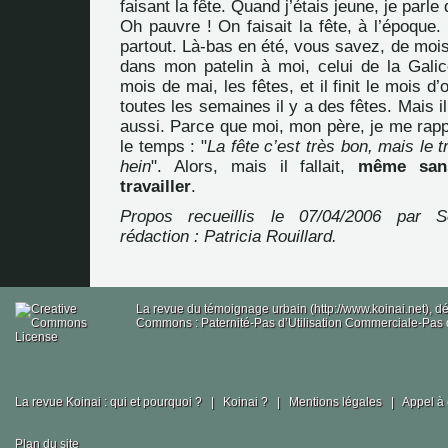
faisant la fête. Quand j’étais jeune, je parle
Oh pauvre ! On faisait la fête, à l’époque. 
partout. Là-bas en été, vous savez, de moi
dans mon patelin à moi, celui de la Gali
mois de mai, les fêtes, et il finit le mois d’o
toutes les semaines il y a des fêtes. Mais il 
aussi. Parce que moi, mon père, je me rappe
le temps : "
La fête c’est très bon, mais le tra
hein
". Alors, mais il fallait,
même sans
travailler
.
Propos recueillis le 07/04/2006 par S
rédaction : Patricia Rouillard.
La revue du témoignage urbain (http://www.koinai.net), 
Commons : Paternité-Pas d’Utilisation Commerciale-Pas d
La revue Koinai : qui et pourquoi ?
|
Koinai ?
|
Mentions légales
|
Appel à 
Plan du site