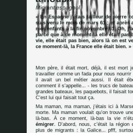
Migrant espagnol
« En Espagne j’étais tailleur de pierre c
suis venu le mois de mars 61 ; et après
mes enfants à la fin novembre 61. Oh, j’a
parce que à ce moment-là elle était pas 
vie, elle était pas bien, alors là on est 
ce moment-là, la France elle était bien. »
Mon père, il était mort, déjà, il est mort j
travailler comme un fada pour nous nourrir 
il avait un bel métier aussi. Il était ébé
comment il s’appelle... - les trucs de bateau
grandes bateaux, les paquebots, il faisait t
C’est lui qui faisait tout ça.
Ma maman, ma maman, j’étais ici à Marsei
morte. Ma maman voulait qu’on trouve une
là-bas. À ce moment, là-bas la vie n’ét
émigrer
. D’abord, nous, c’était la région
plus de migrants : la Galice... pfff, surt