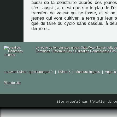
aussi de la construire auprès des jeunes
c’est aussi ça, c’est que sur le plan de l’éd
transfert de valeur qui se fasse, et si on
jeunes qui vont cultiver la terre sur leur 
que de faire du cyclo sans casque, à de
derrière...
La revue du témoignage urbain (http://www.koinai.net), 
Commons : Paternité-Pas d’Utilisation Commerciale-Pas d
La revue Koinai : qui et pourquoi ?
|
Koinai ?
|
Mentions légales
|
Appel à 
Plan du site
Site propulsé par
l'Atelier du co