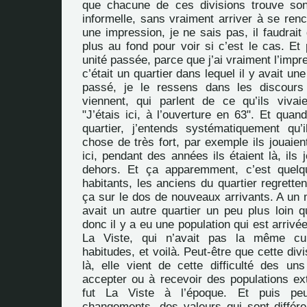
que chacune de ces divisions trouve so
informelle, sans vraiment arriver à se renco
une impression, je ne sais pas, il faudrait 
plus au fond pour voir si c’est le cas. Et 
unité passée, parce que j’ai vraiment l’impr
c’était un quartier dans lequel il y avait une
passé, je le ressens dans les discours
viennent, qui parlent de ce qu’ils vivai
"J’étais ici, à l’ouverture en 63". Et quan
quartier, j’entends systématiquement qu’
chose de très fort, par exemple ils jouaien
ici, pendant des années ils étaient là, ils 
dehors. Et ça apparemment, c’est quel
habitants, les anciens du quartier regretten
ça sur le dos de nouveaux arrivants. A un 
avait un autre quartier un peu plus loin qu
donc il y a eu une population qui est arrivée
La Viste, qui n’avait pas la même cu
habitudes, et voilà. Peut-être que cette div
là, elle vient de cette difficulté des un
accepter ou à recevoir des populations ex
fut La Viste à l’époque. Et puis peu
changements, des valeurs qui sont différe