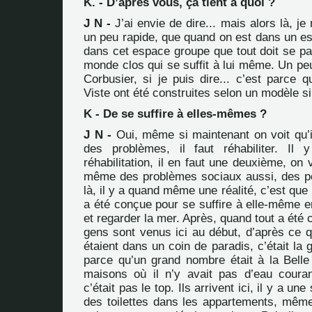
K. - D’après vous, ça tient à quoi ?
J N -
J’ai envie de dire... mais alors là, j
un peu rapide, que quand on est dans un es
dans cet espace groupe que tout doit se pa
monde clos qui se suffit à lui même. Un pe
Corbusier, si je puis dire... c’est parce 
Viste ont été construites selon un modèle si
K - De se suffire à elles-mêmes ?
J N -
Oui, même si maintenant on voit qu
des problèmes, il faut réhabiliter. Il
réhabilitation, il en faut une deuxième, on 
même des problèmes sociaux aussi, des po
là, il y a quand même une réalité, c’est que 
a été conçue pour se suffire à elle-même e
et regarder la mer. Après, quand tout a été 
gens sont venus ici au début, d’après ce qu
étaient dans un coin de paradis, c’était la 
parce qu’un grand nombre était à la Bell
maisons où il n’y avait pas d’eau courante
c’était pas le top. Ils arrivent ici, il y a une 
des toilettes dans les appartements, même s