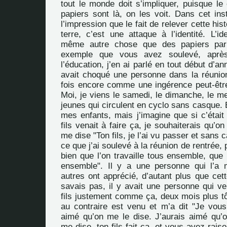
tout le monde doit s’impliquer, puisque le 
papiers sont là, on les voit. Dans cet ins
l’impression que le fait de relever cette his
terre, c’est une attaque à l’identité. L’id
même autre chose que des papiers par 
exemple que vous avez soulevé, aprè
l’éducation, j’en ai parlé en tout début d’a
avait choqué une personne dans la réunion
fois encore comme une ingérence peut-être,
Moi, je viens le samedi, le dimanche, le me
jeunes qui circulent en cyclo sans casque.
mes enfants, mais j’imagine que si c’était
fils venait à faire ça, je souhaiterais qu’o
me dise "Ton fils, je l’ai vu passer et sans c
ce que j’ai soulevé à la réunion de rentrée, 
bien que l’on travaille tous ensemble, que
ensemble". Il y a une personne qui l’a 
autres ont apprécié, d’autant plus que cett
savais pas, il y avait une personne qui ve
fils justement comme ça, deux mois plus tô
au contraire est venu et m’a dit "Je vous 
aimé qu’on me le dise. J’aurais aimé qu’o
me dise, ton fils fait ça, et vous avez rais