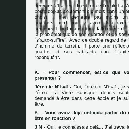
Jérémie N’tsai est directeur de l’école La V
poste depuis seulement six mois dans un ét
choisi, il n’en demeure pas moins un
quartiers nord pour y avoir déjà exerc
secteurs. Il ne lui aura donc fallu guère de
la problématique de son quartier et de ses
"s’auto-suffire". Avec ce double regard de "
d’homme de terrain, il porte une réflexio
quartier et ses habitants dont "l’uni
reconquérir.
K. - Pour commencer, est-ce que v
présenter ?
Jérémie N’tsaï -
Oui, Jérémie N’tsaï , je s
l’école La Viste Bousquet depuis sept
demandé à être dans cette école et je sui
être.
K. - Vous aviez déjà entendu parler du 
être en fonction ?
J N -
Oui, je connaissais déjà... J’ai travail