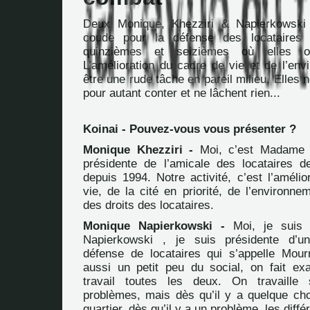
Deux Monique, Khezziri & Napierkowski
coude pour la défense des locataires 
quinzièmes et seizièmes où elles on
L’amélioration du cadre de vie et de l’env
être une rude tâche en pareil milieu. Elles 
pour autant conter et ne lâchent rien...
Koinai - Pouvez-vous vous présenter ?
Monique Khezziri -
Moi, c’est Madame M
présidente de l’amicale des locataires d
depuis 1994. Notre activité, c’est l’améli
vie, de la cité en priorité, de l’environne
des droits des locataires.
Monique Napierkowski -
Moi, je suis
Napierkowski , je suis présidente d’u
défense de locataires qui s’appelle Mour
aussi un petit peu du social, on fait e
travail toutes les deux. On travaille
problèmes, mais dès qu’il y a quelque cho
quartier, dès qu’il y a un problème, les diff