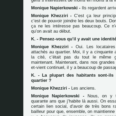
gens s’intéressent de moins en moins à la vi
Monique Napierkowski -
Ils regardent arriv
Monique Khezziri -
C’est ça leur princip
c’est de pouvoir joindre les deux bouts. Do
ça ne les intéresse pas beaucoup. Ce n’e
qu’on avait au début.
K. - Pensez-vous qu’il y avait une identité
Monique Khezziri -
Oui. Les locataires
attachés au quartier. Moi, il y a cinquante 
la cité, c’était pas du tout le même 
maintenant. Maintenant, dans nos grandes c
et-vient continuel, il y a beaucoup de passa
K. - La plupart des habitants sont-ils 
quartier ?
Monique Khezziri -
Les anciens.
Monique Napierkowski -
Nous, on y ti
quarante ans que j’habite là aussi. On ess
certain lien social, d’avoir de très bons 
bailleur pour que, ensemble, on maintienne c