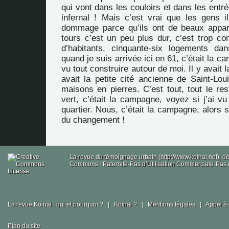
qui vont dans les couloirs et dans les entré
infernal ! Mais c’est vrai que les gens il
dommage parce qu’ils ont de beaux appar
tours c’est un peu plus dur, c’est trop con
d’habitants, cinquante-six logements da
quand je suis arrivée ici en 61, c’était la c
vu tout construire autour de moi. Il y avait l
avait la petite cité ancienne de Saint-Loui
maisons en pierres. C’est tout, tout le rest
vert, c’était la campagne, voyez si j’ai v
quartier. Nous, c’était la campagne, alors 
du changement !
La revue du témoignage urbain (http://www.koinai.net), 
Commons : Paternité-Pas d’Utilisation Commerciale-Pas d
La revue Koinai : qui et pourquoi ?
|
Koinai ?
|
Mentions légales
|
Appel à 
Plan du site