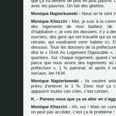
que ça va devenir de plus en plus pauvre. 
avec les pauvres. On fait des ghettos.
Monique Napierkowski -
Nous on le sent v
Monique Khezziri -
Moi, je suis à la commi
des logements de mon bailleur, de
d’habitation », je vois les dossiers, il y a d
ouvriers, des gens qui ont travaillé qui se r
retraite, qui voudraient venir habiter ici. 
dessous. Tous les dossiers de la préfectur
dire le « Droit Au Logement Opposable »,
quartiers. Sur chaque logement, quand c’es
parce que nous avons des logements où i
préfecture », 1 % patronal, et après il r
sociaux, les HLM.
Monique Napierkowski -
Ils veulent enl
prévu d’enlever le 1 %. Donc tout ça c
appauvrir toutes ces cités, c’est certain.
K. - Pensez-vous que ça va aller en s’agg
Monique Khezziri -
Ah, oui ! Mais on cons
on peut pas accéder, c’est ça le problème !