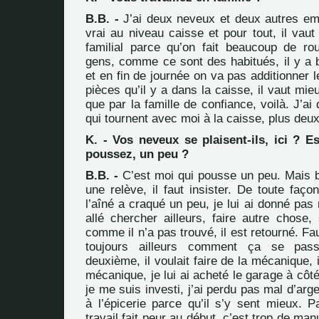
B.B. -
J’ai deux neveux et deux autres em
vrai au niveau caisse et pour tout, il vau
familial parce qu’on fait beaucoup de ro
gens, comme ce sont des habitués, il y a 
et en fin de journée on va pas additionner l
pièces qu’il y a dans la caisse, il vaut mie
que par la famille de confiance, voilà. J’a
qui tournent avec moi à la caisse, plus deu
K. - Vos neveux se plaisent-ils, ici ? E
poussez, un peu ?
B.B. -
C’est moi qui pousse un peu. Mais bo
une relève, il faut insister. De toute faço
l’aîné a craqué un peu, je lui ai donné pa
allé chercher ailleurs, faire autre chose,
comme il n’a pas trouvé, il est retourné. Fau
toujours ailleurs comment ça se passe
deuxième, il voulait faire de la mécanique,
mécanique, je lui ai acheté le garage à côté
je me suis investi, j’ai perdu pas mal d’argen
à l’épicerie parce qu’il s’y sent mieux. P
travail fait peur au début, c’est trop de ma