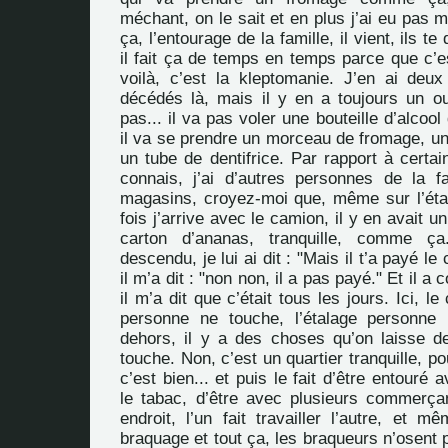
méchant, on le sait et en plus j’ai eu pas
ça, l’entourage de la famille, il vient, ils te 
il fait ça de temps en temps parce que c’e
voilà, c’est la kleptomanie. J’en ai deux
décédés là, mais il y en a toujours un o
pas... il va pas voler une bouteille d’alcool 
il va se prendre un morceau de fromage, un
un tube de dentifrice. Par rapport à certai
connais, j’ai d’autres personnes de la f
magasins, croyez-moi que, même sur l’éta
fois j’arrive avec le camion, il y en avait un
carton d’ananas, tranquille, comme ç
descendu, je lui ai dit : "Mais il t’a payé le
il m’a dit : "non non, il a pas payé." Et il a
il m’a dit que c’était tous les jours. Ici, l
personne ne touche, l’étalage personn
dehors, il y a des choses qu’on laisse 
touche. Non, c’est un quartier tranquille, p
c’est bien... et puis le fait d’être entouré 
le tabac, d’être avec plusieurs commerç
endroit, l’un fait travailler l’autre, et 
braquage et tout ça, les braqueurs n’osent pa