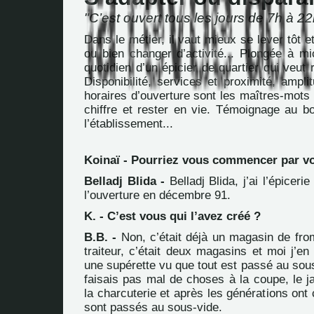
"C’est ouvert tous les jours de 7h à 22h
Dans le métier, il vaut mieux se lever tôt e
ou bien changer d’activité... Plongée à mi
quotidien d’un épicier de quartier qui veut 
Disponibilité, services et proximité, ampl
horaires d’ouverture sont les maîtres-mots
chiffre et rester en vie. Témoignage au b
l’établissement...
Koinaï - Pourriez vous commencer par v
Belladj Blida -
Belladj Blida, j’ai l’épicerie
l’ouverture en décembre 91.
K. - C’est vous qui l’avez créé ?
B.B. -
Non, c’était déjà un magasin de fro
traiteur, c’était deux magasins et moi j’en 
une supérette vu que tout est passé au sous
faisais pas mal de choses à la coupe, le j
la charcuterie et après les générations ont
sont passés au sous-vide.