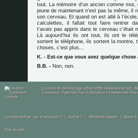
tout. La mémoire d’un ancien comme moi, 
jeune de maintenant n’est pas la même, il ne
son cerveau. Et quand on est allé à l’école,
calculettes, il fallait tout faire rentrer 
t’avais pas appris dans le cerveau c’était
Là aujourd’hui ils ont tout, ils ont le télé
sortent le téléphone, ils sortent la montre, 
choses, c’est plus...
K. - Est-ce que vous avez quelque chose 
B.B. -
Non, non.
La revue du témoignage urbain (http://www.koinai.net), 
Commons : Paternité-Pas d’Utilisation Commerciale-Pas d
La revue Koinai : qui et pourquoi ?
|
Koinai ?
|
Mentions légales
|
Appel à 
Plan du site