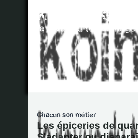
Les épiceries de quart
S’adapter ou disparaî