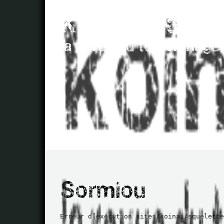
Erreur d’exécution sites/koinai/squelette