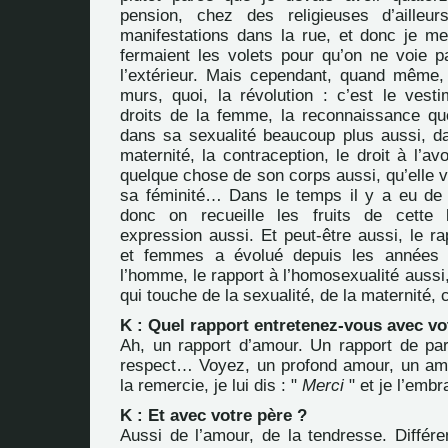
pension, chez des religieuses d’ailleur
manifestations dans la rue, et donc je me
fermaient les volets pour qu’on ne voie 
l’extérieur. Mais cependant, quand même,
murs, quoi, la révolution : c’est le vesti
droits de la femme, la reconnaissance q
dans sa sexualité beaucoup plus aussi, d
maternité, la contraception, le droit à l’av
quelque chose de son corps aussi, qu’elle v
sa féminité… Dans le temps il y a eu de 
donc on recueille les fruits de cette 
expression aussi. Et peut-être aussi, le 
et femmes a évolué depuis les années 
l’homme, le rapport à l’homosexualité aussi,
qui touche de la sexualité, de la maternité, 
K : Quel rapport entretenez-vous avec vo
Ah, un rapport d’amour. Un rapport de par
respect… Voyez, un profond amour, un amo
la remercie, je lui dis : "
Merci
" et je l’embr
K : Et avec votre père ?
Aussi de l’amour, de la tendresse. Différ