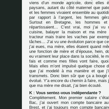
viens d’un monde agricole, donc elles 
paysans, autant du côté maternel que pa
et les femmes vivaient ensemble au quotidi
par rapport à l’argent, les femmes géra
Surtout en Bretagne, les hommes e
répartissaient… C’est vrai, moi j’ai vu
cuisine, balayer la maison et ma mère 
tracteur mais traire les vaches par exempl
tâches… J’ai vu une évolution parce que c
j’ai eues, ma mère, elles étaient quand 
une fonction de mère et d’épouse, hein, do
eu vraiment leur place dans la société, le
fais et comme mes filles vont faire, quoi,
Mais elles m’ont impulsé quelque chose do
que j’ai modelé à ma manière et que j’
transmets. Donc bien sûr que ça a bougé
évolué. Y’a encore du chemin à faire, mais j
que ma mère me disait, j’ai bien écouté.
K : Vous sentez-vous indépendante ?
Complètement. Mon premier salaire c’éta
Bac, j’ai ouvert mon compte bancaire au
Brest, et j’ai toujours mon compte bancai