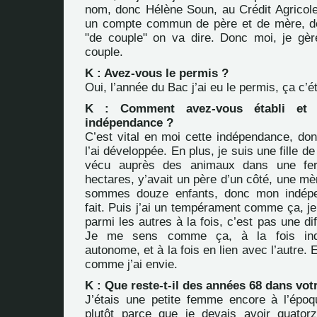
nom, donc Hélène Soun, au Crédit Agricole
un compte commun de père et de mère, de 
"de couple" on va dire. Donc moi, je gè
couple.
K : Avez-vous le permis ?
Oui, l’année du Bac j’ai eu le permis, ça c’ét
K : Comment avez-vous établi et 
indépendance ?
C’est vital en moi cette indépendance, don
l’ai développée. En plus, je suis une fille de 
vécu auprès des animaux dans une fer
hectares, y’avait un père d’un côté, une mèr
sommes douze enfants, donc mon indépe
fait. Puis j’ai un tempérament comme ça, je
parmi les autres à la fois, c’est pas une diff
Je me sens comme ça, à la fois indé
autonome, et à la fois en lien avec l’autre. E
comme j’ai envie.
K : Que reste-t-il des années 68 dans votr
J’étais une petite femme encore à l’époqu
plutôt parce que je devais avoir quator