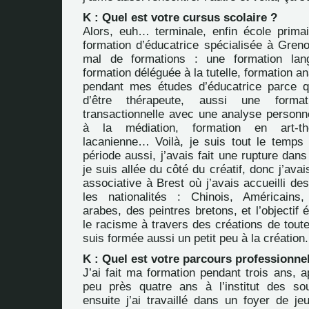
K : Quel est votre cursus scolaire ?
Alors, euh… terminale, enfin école primair
formation d’éducatrice spécialisée à Greno
mal de formations : une formation lan
formation déléguée à la tutelle, formation a
pendant mes études d’éducatrice parce qu
d’être thérapeute, aussi une forma
transactionnelle avec une analyse personne
à la médiation, formation en art-thé
lacanienne… Voilà, je suis tout le temps
période aussi, j’avais fait une rupture dans 
je suis allée du côté du créatif, donc j’ava
associative à Brest où j’avais accueilli des
les nationalités : Chinois, Américains,
arabes, des peintres bretons, et l’objectif é
le racisme à travers des créations de tout
suis formée aussi un petit peu à la création.
K : Quel est votre parcours professionne
J’ai fait ma formation pendant trois ans, ap
peu près quatre ans à l’institut des s
ensuite j’ai travaillé dans un foyer de je