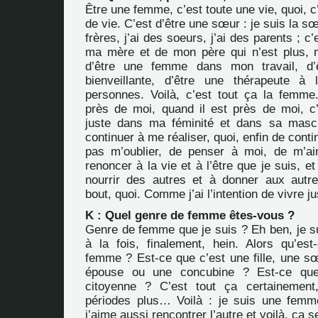
Être une femme, c’est toute une vie, quoi, c
de vie. C’est d’être une sœur : je suis la 
frères, j’ai des soeurs, j’ai des parents ; c’e
ma mère et de mon père qui n’est plus, 
d’être une femme dans mon travail, d’
bienveillante, d’être une thérapeute à 
personnes. Voilà, c’est tout ça la femm
près de moi, quand il est près de moi, c’
juste dans ma féminité et dans sa mascu
continuer à me réaliser, quoi, enfin de cont
pas m’oublier, de penser à moi, de m’a
renoncer à la vie et à l’être que je suis, e
nourrir des autres et à donner aux autres
bout, quoi. Comme j’ai l’intention de vivre 
K : Quel genre de femme êtes-vous ?
Genre de femme que je suis ? Eh ben, je su
à la fois, finalement, hein. Alors qu’es
femme ? Est-ce que c’est une fille, une s
épouse ou une concubine ? Est-ce que
citoyenne ? C’est tout ça certainement
périodes plus… Voilà : je suis une femm
j’aime aussi rencontrer l’autre et voilà, ça s