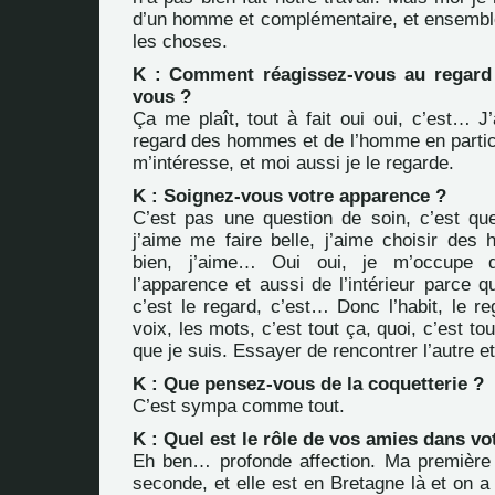
d’un homme et complémentaire, et ensemble
les choses.
K : Comment réagissez-vous au regar
vous ?
Ça me plaît, tout à fait oui oui, c’est… J
regard des hommes et de l’homme en particul
m’intéresse, et moi aussi je le regarde.
K : Soignez-vous votre apparence ?
C’est pas une question de soin, c’est que 
j’aime me faire belle, j’aime choisir des 
bien, j’aime… Oui oui, je m’occupe 
l’apparence et aussi de l’intérieur parce qu
c’est le regard, c’est… Donc l’habit, le reg
voix, les mots, c’est tout ça, quoi, c’est t
que je suis. Essayer de rencontrer l’autre et
K : Que pensez-vous de la coquetterie ?
C’est sympa comme tout.
K : Quel est le rôle de vos amies dans vot
Eh ben… profonde affection. Ma première 
seconde, et elle est en Bretagne là et on a 