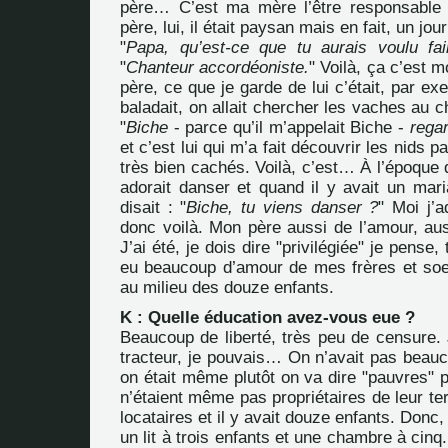
père… C’est ma mère l’être responsable
père, lui, il était paysan mais en fait, un jou
"
Papa, qu’est-ce que tu aurais voulu fai
"
Chanteur accordéoniste.
" Voilà, ça c’est
père, ce que je garde de lui c’était, par e
baladait, on allait chercher les vaches au c
"
Biche
- parce qu’il m’appelait Biche -
rega
et c’est lui qui m’a fait découvrir les nids p
très bien cachés. Voilà, c’est… À l’époque d
adorait danser et quand il y avait un mari
disait : "
Biche, tu viens danser ?
" Moi j’
donc voilà. Mon père aussi de l’amour, aus
J’ai été, je dois dire "privilégiée" je pense, 
eu beaucoup d’amour de mes frères et soe
au milieu des douze enfants.
K : Quelle éducation avez-vous eue ?
Beaucoup de liberté, très peu de censure. 
tracteur, je pouvais… On n’avait pas beauc
on était même plutôt on va dire "pauvres" 
n’étaient même pas propriétaires de leur ter
locataires et il y avait douze enfants. Donc
un lit à trois enfants et une chambre à cinq. 