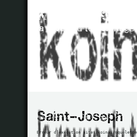
Erreur d’exécution sites/koinai/squelette