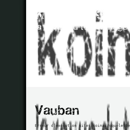
Erreur d’exécution sites/koinai/squelette