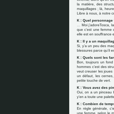
la matière, des struct
maquillages ; là, heure
Libre à nous, à notre cr
K : Quel personnage 
… Moi j’adoreTosca, la
que c’est une femme qu
elle est en souffrance 
K : Il y a un maquilla
Si, y’a un peu des ma
blessures parce qu’il 
K : Quels sont les far
Bon, toujours un fond 
hommes c’est des struc
veut creuser les joues i
un défaut, les cernes
petite touche de vert.
K : Vous avez des pi
Oui, on a un pinceau bl
y’en a toute une palett
K : Combien de temp
En règle générale, c’
une femme, selon le m