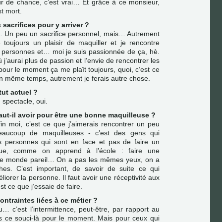
ur de chance, c’est vrai… Et grâce à ce monsieur,
t mort.
 sacrifices pour y arriver ?
 Un peu un sacrifice personnel, mais… Autrement
 toujours un plaisir de maquiller et je rencontre
s personnes et… moi je suis passionnée de ça, hè.
 j’aurai plus de passion et l’envie de rencontrer les
 pour le moment ça me plaît toujours, quoi, c’est ce
 en même temps, autrement je ferais autre chose.
tut actuel ?
 spectacle, oui.
faut-il avoir pour être une bonne maquilleuse ?
in moi, c’est ce que j’aimerais rencontrer un peu
eaucoup de maquilleuses - c’est des gens qui
s personnes qui sont en face et pas de faire un
que, comme on apprend à l’école : faire une
 le monde pareil… On a pas les mêmes yeux, on a
s. C’est important, de savoir de suite ce qui
liorer la personne. Il faut avoir une réceptivité aux
st ce que j’essaie de faire.
ontraintes liées à ce métier ?
u… c’est l’intermittence, peut-être, par rapport au
as ce souci-là pour le moment. Mais pour ceux qui