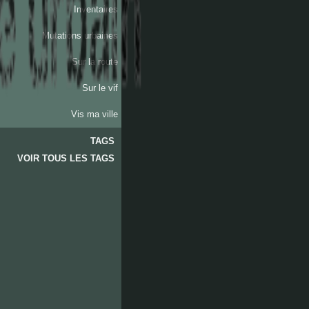
Inventaires
Mutations urbaines
Sur la route
Sur le vif
Vis ma ville
TAGS
VOIR TOUS LES TAGS
les
accates