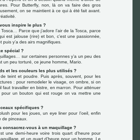
ures. Pour Butterfly, non, là on va faire des gros
usement, on se maintient à ce qui à été fait avant.
éativité.
vous inspire le plus ?
 Tosca… Parce que j’adore l’air de la Tosca, parce
i est jalouse (rire) et bon, c’est une passionnée,
et puis y’a des airs magnifiques.
ge spécial ?
quillages… sur certaines personnes y’a un peu des
est un peu torturé, ce jeune homme, Mario.
ds et les couleurs les plus utilisés ?
de teint et poudre. Puis après, souvent, pour les
tures : pour remodeler le visage, on ombre, si on
l faut travailler en bistre, en marron. Pour atténuer
, pour un bouton qui est rouge on va mettre une
nceaux spécifiques ?
ush pour les joues, un eye liner pour l’oeil, enfin
e de pinceaux.
s consacrez-vous à un maquillage ?
est une demi-heure voire trois quart d’heure pour
aquillage, et un quart d’heure pour un homme. Le