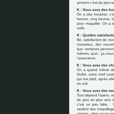
arrivent c’est de plus en
K : Vous avez des hor
On a des horaires, c’es
heures, cinq heures, t
pour maquiller. On a 
voilà.
K : Quelles satisfact
Bè, satisfaction de ren
nouveaux, des nouvell
que certaines personne
mêmes, quoi ; ça nous 
l’assurance.
K : Vous avez des ch
On a quand même des
Duflot, notre chef co
qui me plaît, après el
on voit.
K : Vous avez des mo
Tout dépend l’opéra, e
de plus en plus vers l
c’est un peu bête… C
veulent des maquillage
cinéma, alors qu’on e