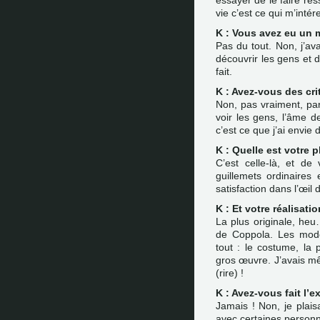
essayer de le faire res
vie c’est ce qui m’intére
K : Vous avez eu un 
Pas du tout. Non, j’a
découvrir les gens et de
fait.
K : Avez-vous des cri
Non, pas vraiment, par
voir les gens, l’âme d
c’est ce que j’ai envie 
K : Quelle est votre p
C’est celle-là, et de
guillemets ordinaires
satisfaction dans l’œil 
K : Et votre réalisatio
La plus originale, heu
de Coppola. Les modè
tout : le costume, la 
gros œuvre. J’avais mê
(rire) !
K : Avez-vous fait l’
Jamais ! Non, je plai
avec certaines personne