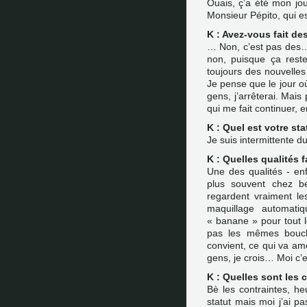
Ouais, ç’a été mon jo
Monsieur Pépito, qui es
K : Avez-vous fait des
… Non, c’est pas des…
non, puisque ça reste
toujours des nouvelle
Je pense que le jour où
gens, j’arrêterai. Mais
qui me fait continuer,
K : Quel est votre sta
Je suis intermittente du
K : Quelles qualités 
Une des qualités - enf
plus souvent chez b
regardent vraiment le
maquillage automati
« banane » pour tout
pas les mêmes bouche
convient, ce qui va amé
gens, je crois… Moi c’e
K : Quelles sont les c
Bè les contraintes, he
statut mais moi j’ai p