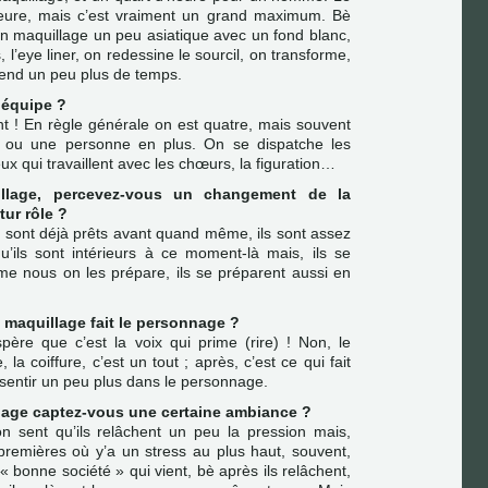
ure, mais c’est vraiment un grand maximum. Bè
n maquillage un peu asiatique avec un fond blanc,
 l’eye liner, on redessine le sourcil, on transforme,
rend un peu plus de temps.
n équipe ?
t ! En règle générale on est quatre, mais souvent
 ou une personne en plus. On se dispatche les
eux qui travaillent avec les chœurs, la figuration…
llage, percevez-vous un changement de la
ur rôle ?
ils sont déjà prêts avant quand même, ils sont assez
u’ils sont intérieurs à ce moment-là mais, ils se
me nous on les prépare, ils se préparent aussi en
e maquillage fait le personnage ?
père que c’est la voix qui prime (rire) ! Non, le
la coiffure, c’est un tout ; après, c’est ce qui fait
sentir un peu plus dans le personnage.
lage captez-vous une certaine ambiance ?
n sent qu’ils relâchent un peu la pression mais,
 premières où y’a un stress au plus haut, souvent,
 « bonne société » qui vient, bè après ils relâchent,