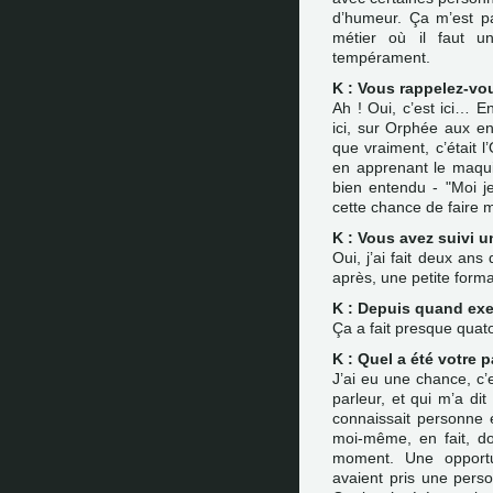
d’humeur. Ça m’est pa
métier où il faut u
tempérament.
K : Vous rappelez-vo
Ah ! Oui, c’est ici… E
ici, sur Orphée aux enf
que vraiment, c’était l’
en apprenant le maquill
bien entendu - "Moi je 
cette chance de faire 
K : Vous avez suivi u
Oui, j’ai fait deux ans
après, une petite forma
K : Depuis quand ex
Ça a fait presque quat
K : Quel a été votre 
J’ai eu une chance, c’
parleur, et qui m’a dit
connaissait personne e
moi-même, en fait, d
moment. Une opportun
avaient pris une perso