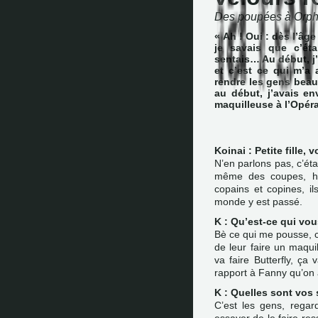
Des poupées à Orp
« Ah ! Oui : dès l’âge
je savais que c’éta
sentais… Au début, j
et c’est ce qui m’a 
rendre les gens bea
au début, j’avais en
maquilleuse à l’Opéra
Koinai : Petite fille
N’en parlons pas, c’éta
même des coupes, hè
copains et copines, ils
monde y est passé.
K : Qu’est-ce qui vou
Bè ce qui me pousse, c
de leur faire un maqu
va faire Butterfly, ç
rapport à Fanny qu’on a
K : Quelles sont vos 
C’est les gens, regar