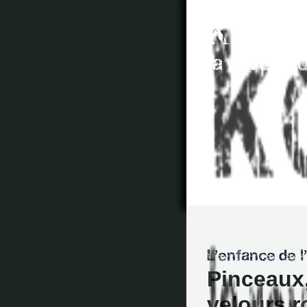
Pinceaux,
velours 