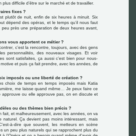
 plus difficile d’être sur le marché et de travailler.
aires fixes ?
t plutôt de nuit, enfin de six heures à minuit. Six
out dépend des opéras, et le temps qu’il nous faut
à peu près une préparation de deux heures avant,
ions vous apportent ce métier ?
contrer, c’est la rencontre, toujours, avec des gens
es personnalités, des nouveaux visages. Et voir
s sont satisfaites, ça aussi c’est bien pour nous-
motive et puis ça fait prendre, avec les années, de
oix imposés ou une liberté de création ?
 choix de temps en temps imposés mais Katia
stumière, me laisse quand même… Je peux faire ce
le approuve ou elle approuve pas, on en discute et
dèles ou des thèmes bien précis ?
n fait, et malheureusement, avec les années, on va
e naturel. Ça devient pas moins intéressant, mais
’est-à-dire que souvent, les metteurs en scène
s un peu plus naturels qui se rapprochent plus du
st à l’Opéra et on a besoin quand même d’avoir de