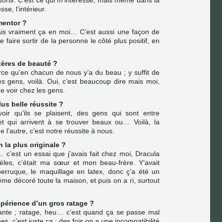
sortir. C’est ce qui m’intéresse, mais même dans la
sse, l’intérieur.
mentor ?
vais vraiment ça en moi… C’est aussi une façon de
 faire sortir de la personne le côté plus positif, en
tères de beauté ?
ce qu’en chacun de nous y’a du beau ; y suffit de
es gens, voilà. Oui, c’est beaucoup dire mais moi,
de voir chez les gens.
lus belle réussite ?
 voir qu’ils se plaisent, des gens qui sont entre
 et qui arrivent à se trouver beaux ou… Voilà, la
de l’autre, c’est notre réussite à nous.
n la plus originale ?
… c’est un essai que j’avais fait chez moi, Dracula
les, c’était ma sœur et mon beau-frère. Y’avait
perruque, le maquillage en latex, donc ç’a été un
me décoré toute la maison, et puis on a ri, surtout
expérience d’un gros ratage ?
sante ; ratage, heu… c’est quand ça se passe mal
s, c’est juste ça : des fois on a une incompatibilité