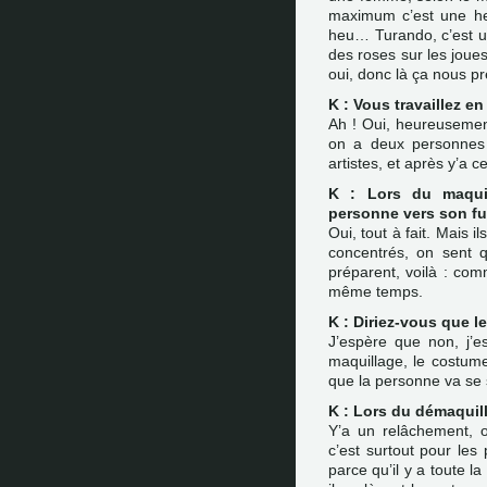
maximum c’est une he
heu… Turando, c’est u
des roses sur les joues,
oui, donc là ça nous p
K : Vous travaillez e
Ah ! Oui, heureusemen
on a deux personnes
artistes, et après y’a c
K : Lors du maqui
personne vers son fut
Oui, tout à fait. Mais 
concentrés, on sent q
préparent, voilà : com
même temps.
K : Diriez-vous que l
J’espère que non, j’es
maquillage, le costume, 
que la personne va se 
K : Lors du démaquil
Y’a un relâchement, o
c’est surtout pour les
parce qu’il y a toute la