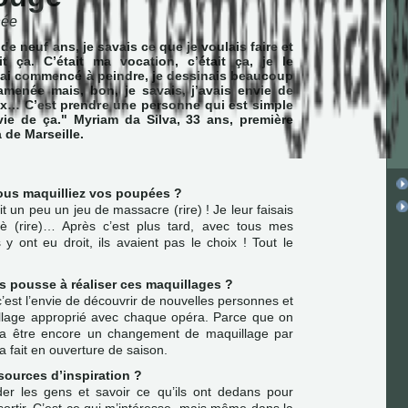
hée
 de neuf ans, je savais ce que je voulais faire et
it ça. C’était ma vocation, c’était ça, je le
’ai commencé à peindre, je dessinais beaucoup
amenée mais, bon, je savais, j’avais envie de
ux… C’est prendre une personne qui est simple
vie de ça." Myriam da Silva, 33 ans, première
 de Marseille.
, vous maquilliez vos poupées ?
it un peu un jeu de massacre (rire) ! Je leur faisais
 (rire)… Après c’est plus tard, avec tous mes
 y ont eu droit, ils avaient pas le choix ! Tout le
s pousse à réaliser ces maquillages ?
’est l’envie de découvrir de nouvelles personnes et
illage approprié avec chaque opéra. Parce que on
a va être encore un changement de maquillage par
 fait en ouverture de saison.
sources d’inspiration ?
der les gens et savoir ce qu’ils ont dedans pour