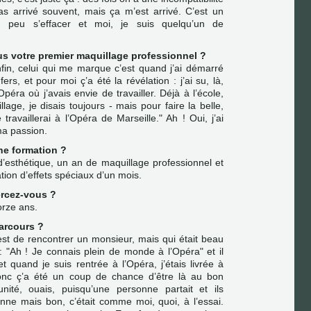
s arrivé souvent, mais ça m’est arrivé. C’est un
n peu s’effacer et moi, je suis quelqu’un de
us votre premier maquillage professionnel ?
nfin, celui qui me marque c’est quand j’ai démarré
ers, et pour moi ç’a été la révélation : j’ai su, là,
Opéra où j’avais envie de travailler. Déjà à l’école,
age, je disais toujours - mais pour faire la belle,
travaillerai à l’Opéra de Marseille." Ah ! Oui, j’ai
ma passion.
ne formation ?
 d’esthétique, un an de maquillage professionnel et
tion d’effets spéciaux d’un mois.
ercez-vous ?
orze ans.
parcours ?
est de rencontrer un monsieur, mais qui était beau
 : "Ah ! Je connais plein de monde à l’Opéra" et il
t quand je suis rentrée à l’Opéra, j’étais livrée à
onc ç’a été un coup de chance d’être là au bon
ité, ouais, puisqu’une personne partait et ils
nne mais bon, c’était comme moi, quoi, à l’essai.