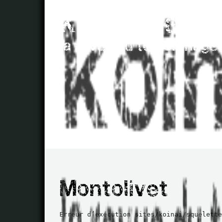
Erreur d’exécution sites/koinai/squelette