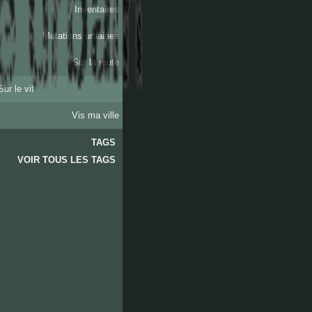
Inventaires
Mutations urbaines
Sur la route
Sur le vif
Vis ma ville
TAGS
VOIR TOUS LES TAGS
les
accates