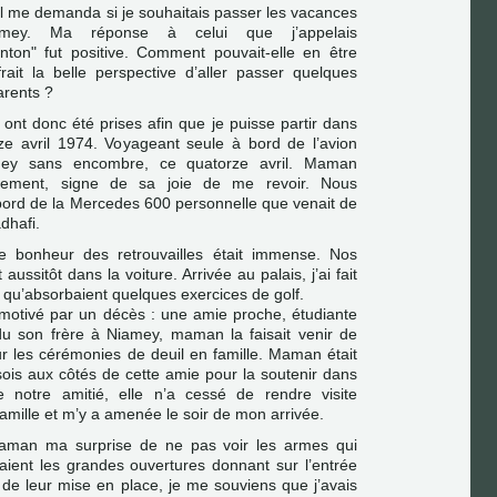
il me demanda si je souhaitais passer les vacances
ey. Ma réponse à celui que j’appelais
ton" fut positive. Comment pouvait-elle en être
rait la belle perspective d’aller passer quelques
arents ?
 ont donc été prises afin que je puisse partir dans
rze avril 1974. Voyageant seule à bord de l’avion
iamey sans encombre, ce quatorze avril. Maman
ellement, signe de sa joie de me revoir. Nous
bord de la Mercedes 600 personnelle que venait de
adhafi.
le bonheur des retrouvailles était immense. Nos
ussitôt dans la voiture. Arrivée au palais, j’ai fait
 qu’absorbaient quelques exercices de golf.
 motivé par un décès : une amie proche, étudiante
u son frère à Niamey, maman la faisait venir de
r les cérémonies de deuil en famille. Maman était
ois aux côtés de cette amie pour la soutenir dans
 notre amitié, elle n’a cessé de rendre visite
amille et m’y a amenée le soir de mon arrivée.
 maman ma surprise de ne pas voir les armes qui
aient les grandes ouvertures donnant sur l’entrée
de leur mise en place, je me souviens que j’avais