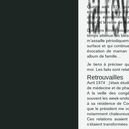
Quinze avril 1974, qui
est toujours aussi f
atroces évènements 
sœur, et le reste de no
D’aucuns diront pourq
temps atténue les bles
m’assaille périodiquem
surface et qui continue
évocation de maman d
album de famille…
Je tiens à préciser 
moi. Les faits sont rela
Retrouvailles
Avril 1974 : j’étais ét
de médecine et de pha
A la veille des congé
souvent les week-ends,
à sa résidence de Coc
que le président me vou
notamment chaleureuse
Ces relations avaien
s’étaient transformées 