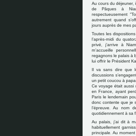
Au cours du déjeuner, 
de Pâques à Niam
respectueusement "Ton
autrement quand s’off
jours auprès de mes p
Toutes les dispositions
l’après-midi du quato
privé, j’arrive à N
m’accueille personn
regagnons le palais à 
lui offrir le Président K
Il va sans dire que 
discussions s’engagent a
un petit coucou à papa
Ce voyage était aussi
en France, ayant perd
Paris le lendemain pou
donc contente que je s
l’épreuve. Au nom de
quotidiennement à sa f
Au palais, j’ai dit à
habituellement garniss
principale. Au moment 