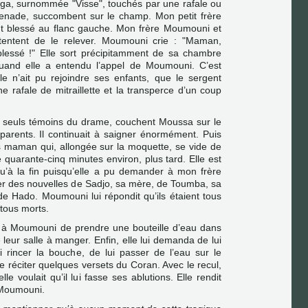
yga, surnommée "Visse", touchés par une rafale ou
grenade, succombent sur le champ. Mon petit frère
t blessé au flanc gauche. Mon frère Moumouni et
entent de le relever. Moumouni crie : "Maman,
essé !" Elle sort précipitamment de sa chambre
and elle a entendu l’appel de Moumouni. C’est
le n’ait pu rejoindre ses enfants, que le sergent
e rafale de mitraillette et la transperce d’un coup
seuls témoins du drame, couchent Moussa sur le
parents. Il continuait à saigner énormément. Puis
 maman qui, allongée sur la moquette, se vide de
 quarante-cinq minutes environ, plus tard. Elle est
qu’à la fin puisqu’elle a pu demander à mon frère
r des nouvelles de Sadjo, sa mère, de Toumba, sa
e Hado. Moumouni lui répondit qu’ils étaient tous
 tous morts.
 à Moumouni de prendre une bouteille d’eau dans
e leur salle à manger. Enfin, elle lui demanda de lui
i rincer la bouche, de lui passer de l’eau sur le
de réciter quelques versets du Coran. Avec le recul,
e voulait qu’il lui fasse ses ablutions. Elle rendit
 Moumouni.