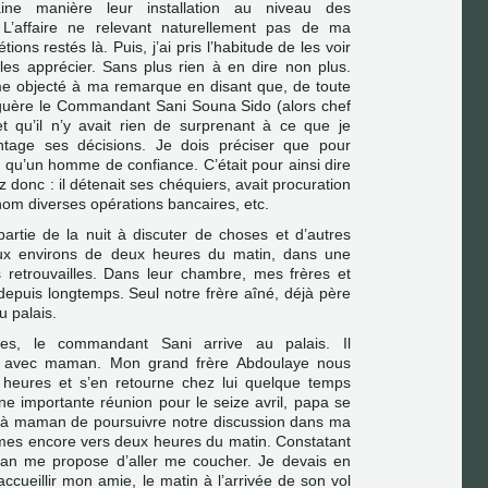
aine manière leur installation au niveau des
 L’affaire ne relevant naturellement pas de ma
ons restés là. Puis, j’ai pris l’habitude de les voir
les apprécier. Sans plus rien à en dire non plus.
 objecté à ma remarque en disant que, de toute
s guère le Commandant Sani Souna Sido (alors chef
et qu’il n’y avait rien de surprenant à ce que je
tage ses décisions. Je dois préciser que pour
 qu’un homme de confiance. C’était pour ainsi dire
z donc : il détenait ses chéquiers, avait procuration
nom diverses opérations bancaires, etc.
rtie de la nuit à discuter de choses et d’autres
ux environs de deux heures du matin, dans une
retrouvailles. Dans leur chambre, mes frères et
epuis longtemps. Seul notre frère aîné, déjà père
u palais.
res, le commandant Sani arrive au palais. Il
ant avec maman. Mon grand frère Abdoulaye nous
is heures et s’en retourne chez lui quelque temps
une importante réunion pour le seize avril, papa se
 à maman de poursuivre notre discussion dans ma
es encore vers deux heures du matin. Constatant
an me propose d’aller me coucher. Je devais en
 accueillir mon amie, le matin à l’arrivée de son vol