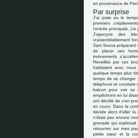
en provenance de Pari
Par surprise
J’ai juste eu le tem
premiers crépitemen
l’entrée principale, j’a
J’aperçois des bli
vraisemblablement forc
Sani Souna préparant s
de placer ses homme
évènements s’accélère
Réveillés par ces bru
habitaient avec nous
quelque temps plus tô
temps de se changer e
téléphone et constate q
balcon pour voir se
empêchons en lui disant
ont décidé de s’en pre
en cours. Dans la con
décide alors d’aller l
n’étais pas encore rev
grenade qui explosait t
retourner sur mes pas 
petite sœur et la c