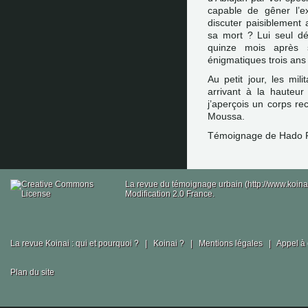
capable de gêner l’
discuter paisiblement
sa mort ? Lui seul dét
quinze mois après s
énigmatiques trois ans 
Au petit jour, les mi
arrivant à la hauteu
j’aperçois un corps rec
Moussa.
Témoignage de Hado 
La revue du témoignage urbain (http://www.koina
Modification 2.0 France.
La revue Koinai : qui et pourquoi ?
|
Koinai ?
|
Mentions légales
|
Appel à 
Plan du site