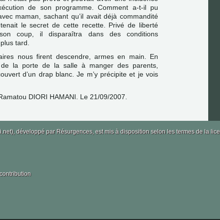
exécution de son programme. Comment a-t-il pu
 avec maman, sachant qu’il avait déjà commandité
enait le secret de cette recette. Privé de liberté
on coup, il disparaîtra dans des conditions
plus tard.
litaires nous firent descendre, armes en main. En
r de la porte de la salle à manger des parents,
ouvert d’un drap blanc. Je m’y précipite et je vois
Ramatou DIORI HAMANI. Le 21/09/2007.
i.net), développé par
Résurgences
, est mis à disposition selon les termes de la 
contribution