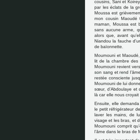
cousins, Sani et Koire
par les éclats de la 
Moussa est grièvemen
mon cousin Maoudé t
maman, Moussa est bl
sans aucune arme, qu
alors que, avant qu’el
Niandou la fauche d’un
de baïonnette.
Moumouni et Maoudé, 
lit de la chambre des 
Moumouni revient vers
son sang et rend l’âme
restée consciente jus
Moumouni de lui donne
sœur, d’Abdoulaye et d
là car elle nous croyait
Ensuite, elle demanda
le petit réfrigérateur d
laver les mains, de lu
visage et les bras, et 
Moumouni comprit qu’ell
l’âme dans le bras de