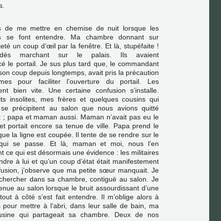
s.
ps de me mettre en chemise de nuit lorsque les
ts se font entendre. Ma chambre donnant sur
i jeté un coup d’œil par la fenêtre. Et là, stupéfaite !
ndés marchant sur le palais. Ils avaient
é le portail. Je sus plus tard que, le commandant
on coup depuis longtemps, avait pris la précaution
s pour faciliter l’ouverture du portail. Les
nt bien vite. Une certaine confusion s’installe.
its insolites, mes frères et quelques cousins qui
 se précipitent au salon que nous avions quitté
t ; papa et maman aussi. Maman n’avait pas eu le
t portait encore sa tenue de ville. Papa prend le
ue la ligne est coupée. Il tente de se rendre sur le
 qui se passe. Et là, maman et moi, nous l’en
 ce qui est désormais une évidence : les militaires
ndre à lui et qu’un coup d’état était manifestement
fusion, j’observe que ma petite sœur manquait. Je
a chercher dans sa chambre, contiguë au salon. Je
enue au salon lorsque le bruit assourdissant d’une
out à côté s’est fait entendre. Il m’oblige alors à
pour mettre à l’abri, dans leur salle de bain, ma
ousine qui partageait sa chambre. Deux de nos