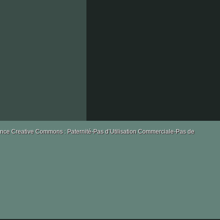
castellan
le
licence Creative Commons : Paternité-Pas d’Utilisation Commerciale-Pas de
chapitre
les