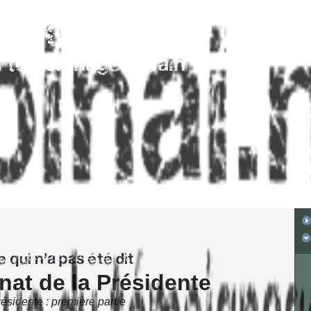
nat de la Présidente
résidente : première partie