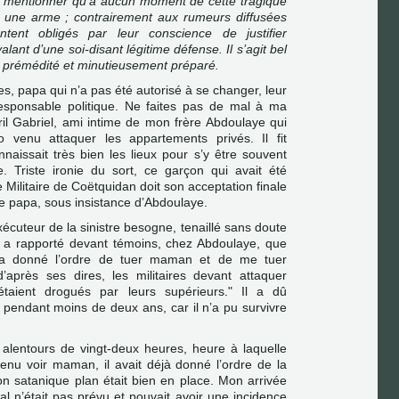
de mentionner qu’à aucun moment de cette tragique
 une arme ; contrairement aux rumeurs diffusées
tent obligés par leur conscience de justifier
évalant d’une soi-disant légitime défense. Il s’agit bel
t prémédité et minutieusement préparé.
ires, papa qui n’a pas été autorisé à se changer, leur
 responsable politique. Ne faites pas de mal à ma
yril Gabriel, ami intime de mon frère Abdoulaye qui
o venu attaquer les appartements privés. Il fit
naissait très bien les lieux pour s’y être souvent
. Triste ironie du sort, ce garçon qui avait été
e Militaire de Coëtquidan doit son acceptation finale
de papa, sous insistance d’Abdoulaye.
écuteur de la sinistre besogne, tenaillé sans doute
 a rapporté devant témoins, chez Abdoulaye, que
 a donné l’ordre de tuer maman et de me tuer
’après ses dires, les militaires devant attaquer
"étaient drogués par leurs supérieurs." Il a dû
pendant moins de deux ans, car il n’a pu survivre
alentours de vingt-deux heures, heure à laquelle
enu voir maman, il avait déjà donné l’ordre de la
son satanique plan était bien en place. Mon arrivée
al n’était pas prévu et pouvait avoir une incidence