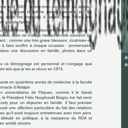
nze avril 2007 : trente-trois ans déjà ! La douleur
orte. J’éprouve la même peine à revenir sur les
qui nous ont marqués à jamais, mes frères, ma
tre grande famille.
uoi maintenant ? Je répondrai simplement que le
sures, mais ne change rien au terrible souvenir qui
ent : comme une très grave blessure, cicatrisée en
 à faire souffrir à chaque occasion : anniversaire,
ans une discussion en famille, photos dans un
que ce témoignage est personnel et n’engage que
tés tels que je les ai vécus en 1974.
udiante en quatrième année de médecine à la faculté
rmacie d’Abidjan.
s universitaires de Pâques, comme il le faisait
 le Président Félix Houphouët Boigny me fait venir
ody pour un déjeuner en famille. Il faut préciser
ait une affection particulière du fait des relations
s qu’il avait toujours entretenues avec mon père.
t débuté en politique, à la naissance du RDA et
en amitié sincère.