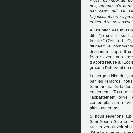
Il est très important 
nuit, maman n’a porté
par ceux qui se sen
l’injustifiable en se pr
et bien d’un assassina
À l’irruption des milita
dit : "je suis le seul
famille." C’est le Lt C
dirigeait le command
descendre papa. Il con
fourré avec mon frère
d’abord refusé à l’Ecol
grâce à l’intervention 
Le sergent Niandou, ex
par les remords, nous
Sani Souna Sido lui
également. Toujours d
l’appartement privé 
contempler son œuvre 
plus longtemps.
Si nous revenons aux 
Sani Souna Sido est v
tuer et venait voir si 
d’Abidjan par vol spéci