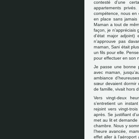
contesté d’une cert
appartements privés.
compétence, nous en éti
en place sans jamais 
Maman a tout de même
façon, je n’appréciai
d’état major adjoint) 
n’approuve pas davan
maman, Sani était plus
un fils pour elle. Pense
pour effectuer en son 
Je passe une bonne pa
avec maman, jusqu’a
ambiance d’heureuses 
sœur devaient dormir d
de famille, vivait hors d
Vers vingt-deux heu
s’entretient un inst
rejoint vers vingt-tro
après. Se justifiant d’
met au lit et demande
chambre. Nous y somm
l’heure avancée, mam
effet aller à l’aéroport