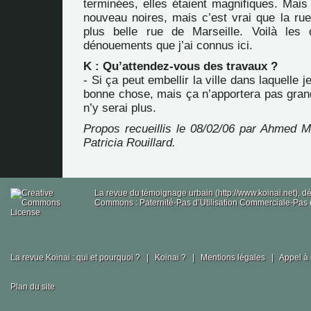
terminées, elles étaient magnifiques. Mais
nouveau noires, mais c’est vrai que la rue 
plus belle rue de Marseille. Voilà les
dénouements que j’ai connus ici.
K : Qu’attendez-vous des travaux ?
- Si ça peut embellir la ville dans laquelle j
bonne chose, mais ça n’apportera pas gran
n’y serai plus.
Propos recueillis le 08/02/06 par Ahmed Me
Patricia Rouillard.
La revue du témoignage urbain (http://www.koinai.net), 
Commons : Paternité-Pas d’Utilisation Commerciale-Pas d
La revue Koinai : qui et pourquoi ?
|
Koinai ?
|
Mentions légales
|
Appel à 
Plan du site