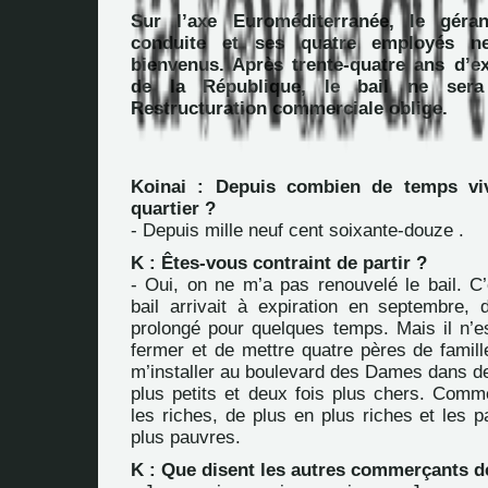
Sur l’axe Euroméditerranée, le géra
conduite et ses quatre employés n
bienvenus. Après trente-quatre ans d’ex
de la République, le bail ne sera
Restructuration commerciale oblige.
Koinai : Depuis combien de temps vi
quartier ?
- Depuis mille neuf cent soixante-douze .
K : Êtes-vous contraint de partir ?
- Oui, on ne m’a pas renouvelé le bail. C’
bail arrivait à expiration en septembre, 
prolongé pour quelques temps. Mais il n’e
fermer et de mettre quatre pères de famill
m’installer au boulevard des Dames dans de
plus petits et deux fois plus chers. Comme
les riches, de plus en plus riches et les 
plus pauvres.
K : Que disent les autres commerçants de