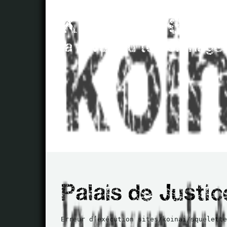
Erreur d’exécution sites/koinai/squelette