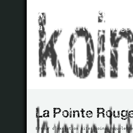
Erreur d’exécution sites/koinai/squelette