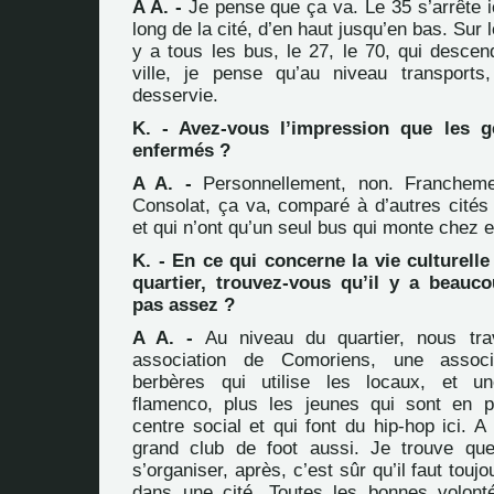
A A. -
Je pense que ça va. Le 35 s’arrête ici
long de la cité, d’en haut jusqu’en bas. Sur l
y a tous les bus, le 27, le 70, qui descen
ville, je pense qu’au niveau transports
desservie.
K. - Avez-vous l’impression que les 
enfermés ?
A A. -
Personnellement, non. Francheme
Consolat, ça va, comparé à d’autres cités 
et qui n’ont qu’un seul bus qui monte chez 
K. - En ce qui concerne la vie culturelle
quartier, trouvez-vous qu’il y a beau
pas assez ?
A A. -
Au niveau du quartier, nous tra
association de Comoriens, une assoc
berbères qui utilise les locaux, et u
flamenco, plus les jeunes qui sont en p
centre social et qui font du hip-hop ici. A 
grand club de foot aussi. Je trouve qu
s’organiser, après, c’est sûr qu’il faut tou
dans une cité. Toutes les bonnes volonté