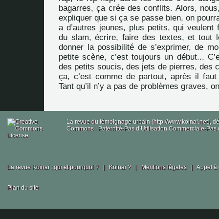
bagarres, ça crée des conflits. Alors, nous
expliquer que si ça se passe bien, on pourra 
a d’autres jeunes, plus petits, qui veulent 
du slam, écrire, faire des textes, et tout
donner la possibilité de s’exprimer, de mo
petite scène, c’est toujours un début... C’
des petits soucis, des jets de pierres, des 
ça, c’est comme de partout, après il faut
Tant qu’il n’y a pas de problèmes graves, on
La revue du témoignage urbain (http://www.koinai.net), 
Commons : Paternité-Pas d’Utilisation Commerciale-Pas d
La revue Koinai : qui et pourquoi ?
|
Koinai ?
|
Mentions légales
|
Appel à 
Plan du site