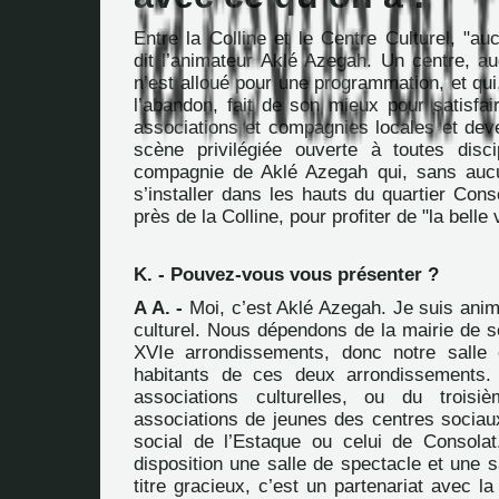
Entre la Colline et le Centre Culturel, "au
dit l’animateur Aklé Azegah. Un centre, a
n’est alloué pour une programmation, et qui,
l’abandon, fait de son mieux pour satisfai
associations et compagnies locales et dev
scène privilégiée ouverte à toutes disc
compagnie de Aklé Azegah qui, sans aucu
s’installer dans les hauts du quartier Cons
près de la Colline, pour profiter de "la belle 
K. - Pouvez-vous vous présenter ?
A A. -
Moi, c’est Aklé Azegah. Je suis anim
culturel. Nous dépendons de la mairie de s
XVIe arrondissements, donc notre salle 
habitants de ces deux arrondissements.
associations culturelles, ou du trois
associations de jeunes des centres socia
social de l’Estaque ou celui de Consola
disposition une salle de spectacle et une sa
titre gracieux, c’est un partenariat avec la