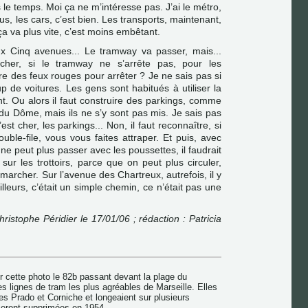
s le temps. Moi ça ne m’intéresse pas. J’ai le métro,
us, les cars, c’est bien. Les transports, maintenant,
 ça va plus vite, c’est moins embêtant.
x Cinq avenues... Le tramway va passer, mais...
er, si le tramway ne s’arrête pas, pour les
tre des feux rouges pour arrêter ? Je ne sais pas si
 de voitures. Les gens sont habitués à utiliser la
ont. Ou alors il faut construire des parkings, comme
é du Dôme, mais ils ne s’y sont pas mis. Je sais pas
’est cher, les parkings... Non, il faut reconnaître, si
ble-file, vous vous faites attraper. Et puis, avec
 ne peut plus passer avec les poussettes, il faudrait
sur les trottoirs, parce que on peut plus circuler,
 marcher. Sur l’avenue des Chartreux, autrefois, il y
illeurs, c’était un simple chemin, ce n’était pas une
hristophe Péridier le 17/01/06 ; rédaction : Patricia
r cette photo le 82b passant devant la plage du
s lignes de tram les plus agréables de Marseille. Elles
ires Prado et Corniche et longeaient sur plusieurs
 seront supprimées en 1954.