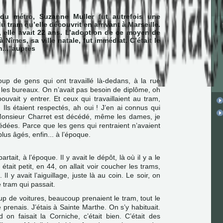
du métro, Suzanne Muller fut autrefois une
u tram qu’elle découvrit en arrivant à Marseille.
 elle avait 22 ans. L’adoption de ce moyen de
 Nîmes, sa ville natale, fut immédiat. C’était le
n..."auprès
oup de gens qui ont travaillé là-dedans, à la rue
t les bureaux. On n’avait pas besoin de diplôme, oh
uvait y entrer. Et ceux qui travaillaient au tram,
 Ils étaient respectés, ah oui ! J’en ai connus qui
 Monsieur Charret est décédé, même les dames, je
cédées. Parce que les gens qui rentraient n’avaient
plus âgés, enfin... à l’époque.
artait, à l’époque. Il y avait le dépôt, là où il y a le
ait petit, en 44, on allait voir coucher les trams,
. Il y avait l’aiguillage, juste là au coin. Le soir, on
le tram qui passait.
up de voitures, beaucoup prenaient le tram, tout le
 prenais. J’étais à Sainte Marthe. On s’y habituait.
 on faisait la Corniche, c’était bien. C’était des