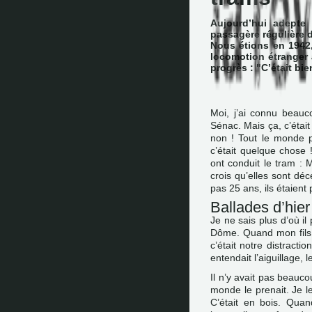
Aujourd’hui adepte 
passagère régulière d
Nous étions en 1942,
locomotion étranger à
progrès : "C’était bie
Moi, j’ai connu beauc
Sénac. Mais ça, c’étai
non ! Tout le monde po
c’était quelque chose !
ont conduit le tram :
crois qu’elles sont dé
pas 25 ans, ils étaient 
Ballades d’hier
Je ne sais plus d’où il p
Dôme. Quand mon fils ét
c’était notre distraction
entendait l’aiguillage, 
Il n’y avait pas beauco
monde le prenait. Je le
C’était en bois. Quand