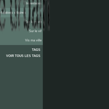
Inventaires
Mutations urbaines
Sur la route
Sur le vif
Vis ma ville
TAGS
VOIR TOUS LES TAGS
les
arnavaux