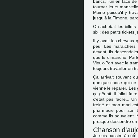
bancs, l’un en face de 
tourner leurs manivelle
Mairie puisqu’il y trav
jusqu’à la Timone, parc
On achetait les billet
six ; des petits tickets
Il y avait les chevaux 
peu. Les maraîchers d
devant, ils descendaien
que le dimanche. Parfo
Vieux-Port avec le tra
toujours travailler en 
Ça arrivait souvent qu’
quelque chose qui ne ma
vienne le réparer. Les 
ça gênait. Il fallait fa
c’était pas facile... U
freiné et mon mari est 
pharmacie pour son b
comme ils pouvaient. Ma
presque descendre en
Chanson d’aujo
Je suis passée à côté 