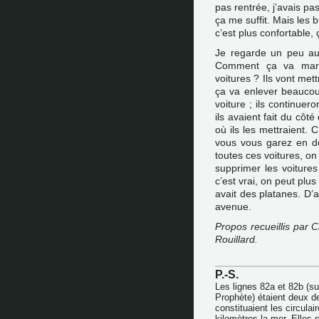
pas rentrée, j’avais pa
ça me suffit. Mais les b
c’est plus confortable,
Je regarde un peu au
Comment ça va march
voitures ? Ils vont met
ça va enlever beaucoup
voiture ; ils continuer
ils avaient fait du côt
où ils les mettraient. C
vous vous garez en dou
toutes ces voitures, on
supprimer les voitures 
c’est vrai, on peut plus
avait des platanes. D’a
avenue.
Propos recueillis par C
Rouillard.
P.-S.
Les lignes 82a et 82b (su
Prophète) étaient deux de
constituaient les circula
kilomètres la mer. Elles