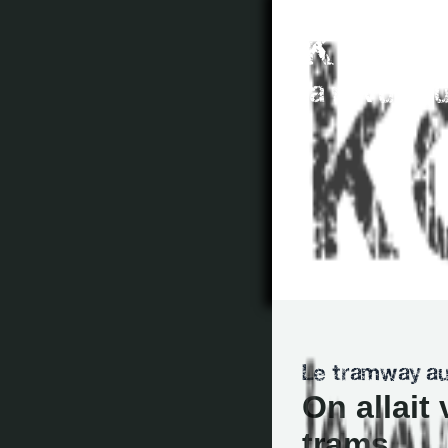
On allait
trams