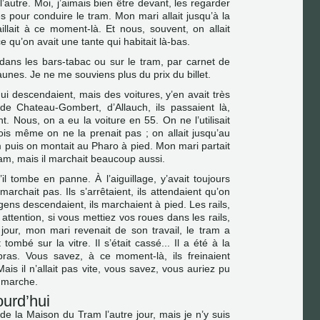
l’autre. Moi, j’aimais bien être devant, les regarder
s pour conduire le tram. Mon mari allait jusqu’à la
aillait à ce moment-là. Et nous, souvent, on allait
e qu’on avait une tante qui habitait là-bas.
s dans les bars-tabac ou sur le tram, par carnet de
 jaunes. Je ne me souviens plus du prix du billet.
qui descendaient, mais des voitures, y’en avait très
e Chateau-Gombert, d’Allauch, ils passaient là,
t. Nous, on a eu la voiture en 55. On ne l’utilisait
is même on ne la prenait pas ; on allait jusqu’au
m puis on montait au Pharo à pied. Mon mari partait
tram, mais il marchait beaucoup aussi.
il tombe en panne. À l’aiguillage, y’avait toujours
rchait pas. Ils s’arrêtaient, ils attendaient qu’on
gens descendaient, ils marchaient à pied. Les rails,
ire attention, si vous mettiez vos roues dans les rails,
n jour, mon mari revenait de son travail, le tram a
tombé sur la vitre. Il s’était cassé... Il a été à la
ras. Vous savez, à ce moment-là, ils freinaient
is il n’allait pas vite, vous savez, vous auriez pu
 marche.
urd’hui
de la Maison du Tram l’autre jour, mais je n’y suis