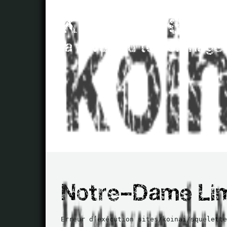
Erreur d’exécution sites/koinai/squelette