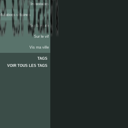
Inventaires
Mutations urbaines
Sur la route
Sur le vif
Vis ma ville
TAGS
VOIR TOUS LES TAGS
les
aygalades