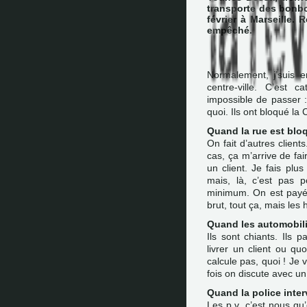
transporte des bonbo
février à Marseille. R
empêché.
Normalement, j’suis en
centre-ville. C’est c
impossible de passer : 
quoi. Ils ont bloqué la
Quand la rue est bloq
On fait d’autres client
cas, ça m’arrive de fai
un client. Je fais plus
mais, là, c’est pas p
minimum. On est payé 
brut, tout ça, mais le
Quand les automobilis
Ils sont chiants. Ils 
livrer un client ou qu
calcule pas, quoi ! Je
fois on discute avec un
Quand la police interv
Les p.v. c’est nous qu’