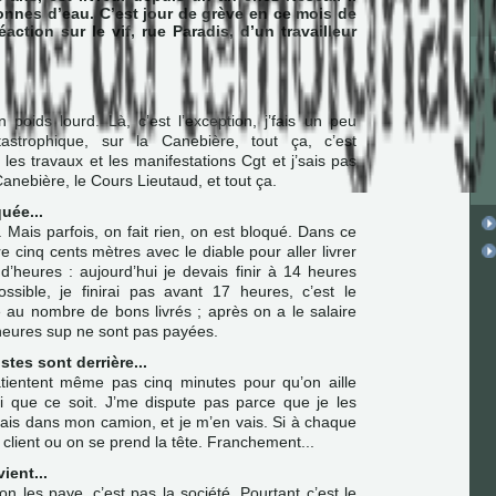
nnes d’eau. C’est jour de grève en ce mois de
éaction sur le vif, rue Paradis, d’un travailleur
 poids lourd. Là, c’est l’exception, j’fais un peu
atastrophique, sur la Canebière, tout ça, c’est
les travaux et les manifestations Cgt et j’sais pas
 Canebière, le Cours Lieutaud, et tout ça.
uée...
s. Mais parfois, on fait rien, on est bloqué. Dans ce
re cinq cents mètres avec le diable pour aller livrer
 d’heures : aujourd’hui je devais finir à 14 heures
ossible, je finirai pas avant 17 heures, c’est le
au nombre de bons livrés ; après on a le salaire
s heures sup ne sont pas payées.
tes sont derrière...
patientent même pas cinq minutes pour qu’on aille
oi que ce soit. J’me dispute pas parce que je les
 vais dans mon camion, et je m’en vais. Si à chaque
 client ou on se prend la tête. Franchement...
ient...
on les paye, c’est pas la société. Pourtant c’est le