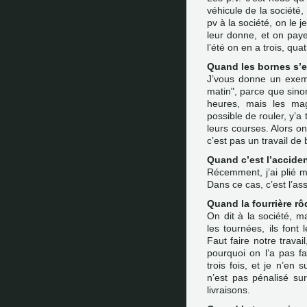
véhicule de la société,
pv à la société, on le j
leur donne, et on pay
l’été on en a trois, quat
Quand les bornes s’e
J’vous donne un exempl
matin", parce que sinon 
heures, mais les mag
possible de rouler, y’a 
leurs courses. Alors on
c’est pas un travail de
Quand c’est l’acciden
Récemment, j’ai plié m
Dans ce cas, c’est l’as
Quand la fourrière rôd
On dit à la société, ma
les tournées, ils font
Faut faire notre travail,
pourquoi on l’a pas f
trois fois, et je n’en
n’est pas pénalisé su
livraisons.