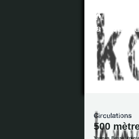
500 mètre
Younes Bessa, trente