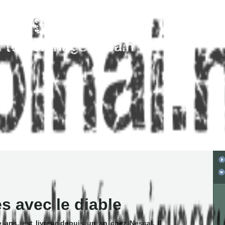
s avec le diable
 ans, est livreur depuis un an chez Nescal. Il