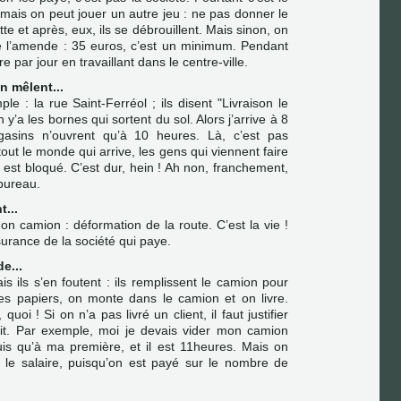
 mais on peut jouer un autre jeu : ne pas donner le
ette et après, eux, ils se débrouillent. Mais sinon, on
e l’amende : 35 euros, c’est un minimum. Pendant
re par jour en travaillant dans le centre-ville.
n mêlent...
e : la rue Saint-Ferréol ; ils disent "Livraison le
y’a les bornes qui sortent du sol. Alors j’arrive à 8
asins n’ouvrent qu’à 10 heures. Là, c’est pas
tout le monde qui arrive, les gens qui viennent faire
 est bloqué. C’est dur, hein ! Ah non, franchement,
 bureau.
t...
on camion : déformation de la route. C’est la vie !
surance de la société qui paye.
e...
is ils s’en foutent : ils remplissent le camion pour
 les papiers, on monte dans le camion et on livre.
 quoi ! Si on n’a pas livré un client, il faut justifier
ait. Par exemple, moi je devais vider mon camion
 suis qu’à ma première, et il est 11heures. Mais on
r le salaire, puisqu’on est payé sur le nombre de