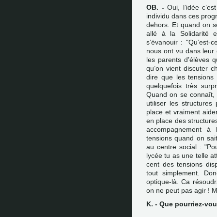
OB. -
Oui, l’idée c’es
individu dans ces progrè
dehors. Et quand on se 
allé à la Solidarité 
s’évanouir : "Qu’est-ce
nous ont vu dans leur 
les parents d’élèves 
qu’on vient discuter c
dire que les tensions
quelquefois très surp
Quand on se connaît, ç
utiliser les structur
place et vraiment aide
en place des structures
accompagnement à l’
tensions quand on sait
au centre social : "P
lycée tu as une telle at
cent des tensions dis
tout simplement. Donc
optique-là. Ca résoudra
on ne peut pas agir ! M
K. - Que pourriez-vou