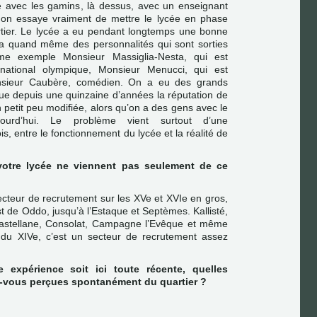
lle avec les gamins, là dessus, avec un enseignant
is on essaye vraiment de mettre le lycée en phase
artier. Le lycée a eu pendant longtemps une bonne
y a quand même des personnalités qui sont sorties
mme exemple Monsieur Massiglia-Nesta, qui est
national olympique, Monsieur Menucci, qui est
nsieur Caubère, comédien. On a eu des grands
 que depuis une quinzaine d’années la réputation de
n petit peu modifiée, alors qu’on a des gens avec le
ourd’hui. Le problème vient surtout d’une
s, entre le fonctionnement du lycée et la réalité de
votre lycée ne viennent pas seulement de ce
cteur de recrutement sur les XVe et XVIe en gros,
t de Oddo, jusqu’à l’Estaque et Septèmes. Kallisté,
a Castellane, Consolat, Campagne l’Evêque et même
e du XIVe, c’est un secteur de recrutement assez
 expérience soit ici toute récente, quelles
z-vous perçues spontanément du quartier ?