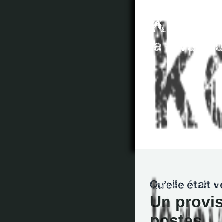
Un provis
postes