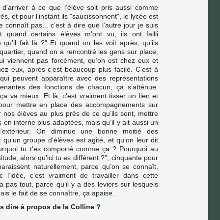
t d’arriver à ce que l’élève soit pris aussi comme
s, et pour l’instant ils "saucissonnent", le lycée est
connaît pas... c’est à dire que l’autre jour je suis
et quand certains élèves m’ont vu, ils ont failli
 qu’il fait là ?" Et quand on les voit après, qu’ils
quartier, quand on a rencontré les gens sur place,
qui viennent pas forcément, qu’on est chez eux et
hez eux, après c’est beaucoup plus facile. C’est à
 qui peuvent apparaître avec des représentations
renantes des fonctions de chacun, ça s’atténue.
a va mieux. Et là, c’est vraiment tisser un lien et
es pour mettre en place des accompagnements sur
r nos élèves au plus près de ce qu’ils sont, mettre
 en interne plus adaptées, mais qu’il y ait aussi un
extérieur. On diminue une bonne moitié des
 qu’un groupe d’élèves est agité, et qu’on leur dit
ourquoi tu t’es comporté comme ça ? Pourquoi au
titude, alors qu’ici tu es différent ?", cinquante pour
paraissent naturellement, parce qu’on se connaît,
 l’idée, c’est vraiment de travailler dans cette
 pas tout, parce qu’il y a des leviers sur lesquels
ais le fait de se connaître, ça apaise.
s dire à propos de la Colline ?