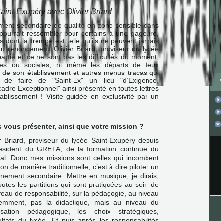
aint-Exupéry avec Olivier Briard
ment secondaire de qualité en zone sensible dans
pourrait ressembler pour certains à une gageure,
 dont la trempe est telle qu’ils ne peuvent jamais
du renoncement. Olivier Briard, proviseur du lycée
partie et ce ne sont pas les difficultés du moment,
ines ou sociales, ni même les départs de feux
s de son établissement et autres menus tracas qui
é de faire de "Saint-Ex" un lieu "d’Exigence,
adre Exceptionnel" ainsi présenté en toutes lettres
tablissement ! Visite guidée en exclusivité par un
 vous présenter, ainsi que votre mission ?
r Briard, proviseur du lycée Saint-Exupéry depuis
ésident du GRETA, de la formation continue du
ral. Donc mes missions sont celles qui incombent
on de manière traditionnelle, c’est à dire piloter un
gnement secondaire. Mettre en musique, je dirais,
outes les partitions qui sont pratiquées au sein de
veau de responsabilité, sur la pédagogie, au niveau
demment, pas la didactique, mais au niveau du
sation pédagogique, les choix stratégiques,
ultats du lycée. Et puis après les responsabilités