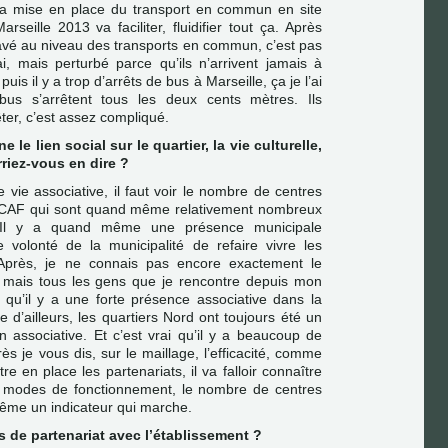
e la mise en place du transport en commun en site
seille 2013 va faciliter, fluidifier tout ça. Après
avé au niveau des transports en commun, c’est pas
rai, mais perturbé parce qu’ils n’arrivent jamais à
 puis il y a trop d’arrêts de bus à Marseille, ça je l’ai
s bus s’arrêtent tous les deux cents mètres. Ils
êter, c’est assez compliqué.
 le lien social sur le quartier, la vie culturelle,
riez-vous en dire ?
 vie associative, il faut voir le nombre de centres
a CAF qui sont quand même relativement nombreux
. Il y a quand même une présence municipale
e volonté de la municipalité de refaire vivre les
. Après, je ne connais pas encore exactement le
té, mais tous les gens que je rencontre depuis mon
 qu’il y a une forte présence associative dans la
ue d’ailleurs, les quartiers Nord ont toujours été un
on associative. Et c’est vrai qu’il y a beaucoup de
ès je vous dis, sur le maillage, l’efficacité, comme
re en place les partenariats, il va falloir connaître
s modes de fonctionnement, le nombre de centres
ême un indicateur qui marche.
ets de partenariat avec l’établissement ?