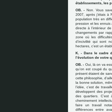
établissements, les 
OB. -
Non. Vous savez
2007, après j’étais à
population très en diffi
pression et les ennuis 
directe à l’intérieur 
changements par rapp
zone où les difficult
d’incivilité qui sont 
hectares, c’est un éta
K. - Dans le cadre 
l’évolution de votre 
OB. -
Oui, là on va ess
qu’on est coupé du quar
présent étaient de san
cette philosophie, d’ai
la bonne solution, même
l’idée, c’est de travai
développent des projets
des quartiers. C’est 
cheminement intellectu
faire un travail no
différences entre av