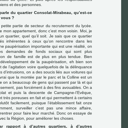
 biens et des personnes.
arle du quartier Consolat-Mirabeau, qu’est-ce
 vous ?
etite partie de secteur du recrutement du lycée.
 de mon appartement, donc c’est mon voisin. Moi, je
n quartier, quel qu’il soit. Je sais que ce quartier
ltés inhérentes à ceux qu’on rencontre dans les
ne paupérisation importante qui est une réalité, on
es demandes de fonds sociaux qui sont plus
tion de famille est de plus en plus tendue. Bien
développement de la paupérisation, eh bien son
st de l’agitation voire quelquefois de la délinquance
 d’intrusions, on a des soucis liés aux voitures qui
vrai que la montée par le parc et la Colline est un
e on a beaucoup de gens qui passent par là et qui
issement, pas forcément à des fins avouables. On a
lat et puis la descente de Campagne-l’Evêque,
 très poreuses en fait et qui permettent à certains
lutôt facilement, puisque l’établissement fait onze
mment, surveiller c’est pas une mince affaire,
t rentrer pour faire leur marché. Donc on essaye de
vec la Région, pour améliorer les choses.
r rapport à d’autres quartiers, à d’autres