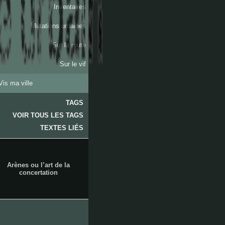
Inventaires
Mutations urbaines
Sur la route
Sur le vif
Vis ma ville
TAGS
VOIR TOUS LES TAGS
arenc
TEXTES LIÉS
Arènes ou l’art de la
concertation
les