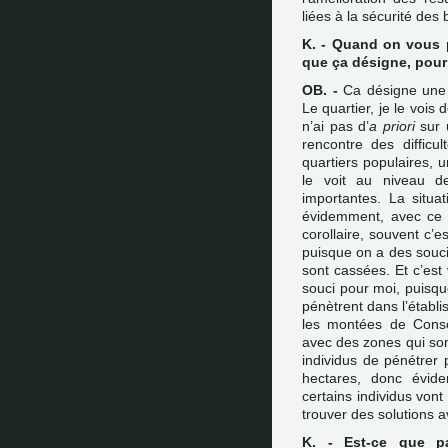
liées à la sécurité des
K. - Quand on vous p
que ça désigne, pour
OB. -
Ca désigne une p
Le quartier, je le vois
n’ai pas d’
a priori
sur u
rencontre des difficu
quartiers populaires, u
le voit au niveau d
importantes. La situa
évidemment, avec ce 
corollaire, souvent c’e
puisque on a des soucis
sont cassées. Et c’est 
souci pour moi, puisqu
pénètrent dans l’établ
les montées de Conso
avec des zones qui sont
individus de pénétrer p
hectares, donc évide
certains individus von
trouver des solutions a
K. - Est-ce que pa