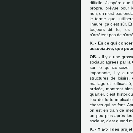
difficile. J’espère qu
propre, prévue pour Mar
non, on n’est pas encl
le terme que j’utilise
l’heure, ça c’est sûr. Et
toujours dit. Ici, le
n’arrêtent pas de s’arr
K. - En ce qui concerne
associative, que pour
OB. -
Il y a une grosse
sociaux agrées par l
sur le quinze-seize
importante, il y a un
structures de loisirs
maillage et l’efficaci
arrivée, montrent bien
quartier, c’est historiq
lieu de forte implicati
choses qui se font. Apr
on est en train de mett
un peu plus après le
sociaux, c’est quand m
K. - Y a-t-il des proj