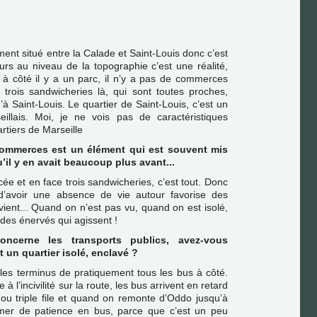
ment situé entre la Calade et Saint-Louis donc c’est
eurs au niveau de la topographie c’est une réalité,
 à côté il y a un parc, il n’y a pas de commerces
s trois sandwicheries là, qui sont toutes proches,
u’à Saint-Louis. Le quartier de Saint-Louis, c’est un
eillais. Moi, je ne vois pas de caractéristiques
artiers de Marseille
ommerces est un élément qui est souvent mis
u’il y en avait beaucoup plus avant...
ycée et en face trois sandwicheries, c’est tout. Donc
t d’avoir une absence de vie autour favorise des
ent... Quand on n’est pas vu, quand on est isolé,
r des énervés qui agissent !
ncerne les transports publics, avez-vous
t un quartier isolé, enclavé ?
 les terminus de pratiquement tous les bus à côté.
ée à l’incivilité sur la route, les bus arrivent en retard
 ou triple file et quand on remonte d’Oddo jusqu’à
rmer de patience en bus, parce que c’est un peu