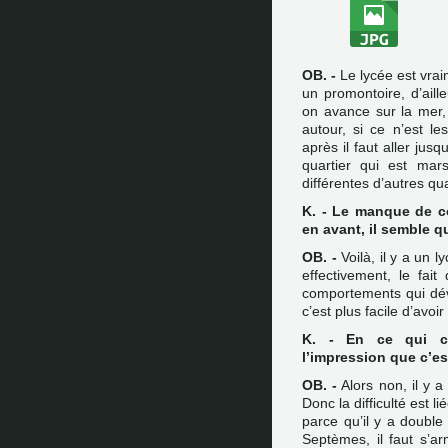
OB. -
Le lycée est vrai
un promontoire, d’aill
on avance sur la mer,
autour, si ce n’est le
après il faut aller jusq
quartier qui est mars
différentes d’autres qu
K. - Le manque de c
en avant, il semble q
OB. -
Voilà, il y a un l
effectivement, le fai
comportements qui dévi
c’est plus facile d’avoi
K. - En ce qui co
l’impression que c’es
OB. -
Alors non, il y a
Donc la difficulté est li
parce qu’il y a double
Septèmes, il faut s’a