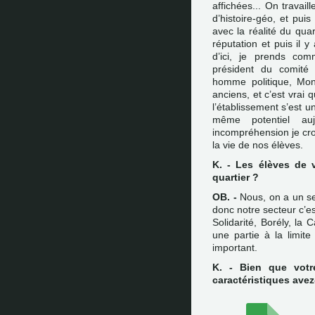
affichées... On travai
d’histoire-géo, et pu
avec la réalité du qu
réputation et puis il 
d’ici, je prends co
président du comité 
homme politique, Mo
anciens, et c’est vrai
l’établissement s’est u
même potentiel auj
incompréhension je croi
la vie de nos élèves.
K. - Les élèves de 
quartier ?
OB. -
Nous, on a un se
donc notre secteur c’es
Solidarité, Borély, l
une partie à la limit
important.
K. - Bien que votre
caractéristiques ave