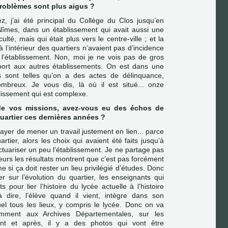
problèmes sont plus aigus ?
, j’ai été principal du Collège du Clos jusqu’en
 Nîmes, dans un établissement qui avait aussi une
culté, mais qui était plus vers le centre-ville ; et la
à l’intérieur des quartiers n’avaient pas d’incidence
de l’établissement. Non, moi je ne vois pas de gros
ort aux autres établissements. On est dans une
és sont telles qu’on a des actes de délinquance,
nombreux. Je vous dis, là où il est situé... onze
blissement qui est complexe.
de vos missions, avez-vous eu des échos de
quartier ces dernières années ?
ayer de mener un travail justement en lien... parce
tier, alors les choix qui avaient été faits jusqu’à
ctuariser un peu l’établissement. Je ne partage pas
lleurs les résultats montrent que c’est pas forcément
 si ça doit rester un lieu privilégié d’études. Donc
ller sur l’évolution du quartier, les enseignants qui
 pour lier l’histoire du lycée actuelle à l’histoire
à dire, l’élève quand il vient, intègre dans son
el tous les lieux, y compris le lycée. Donc on va
tamment aux Archives Départementales, sur les
ant et après, il y a des photos qui vont être