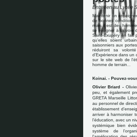
Entretien au Lycée S
Maintenir un enseigne
de bonnes conditions 
mais il est des hommes
se résigner à la voie 
Saint-Exupéry en fait 
qu’elles soient urba
saisonniers aux porte
réduiront sa volont
d’Expérience dans un c
sur le site web de l’é
homme de terrain...
Koinai. - Pouvez-vous
Olivier Briard -
Olivie
peu, et également pr
GRETA Marseille Litto
au personnel de directi
établissement d’ensei
arriver à harmoniser t
l’éducation, avec un ni
systémique bien évi
système de l’organi
l’amélioration des rés