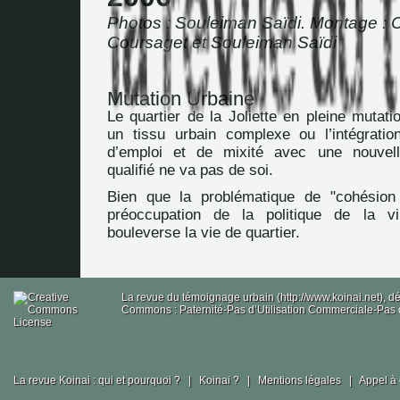
Photos : Souleiman Saïdi. Montage : C
Coursaget et Souleiman Saïdi
Mutation Urbaine
Le quartier de la Joliette en pleine mutat
un tissu urbain complexe ou l’intégrati
d’emploi et de mixité avec une nouvell
qualifié ne va pas de soi.
Bien que la problématique de "cohésion 
préoccupation de la politique de la vil
bouleverse la vie de quartier.
La revue du témoignage urbain (http://www.koinai.net), 
Commons : Paternité-Pas d’Utilisation Commerciale-Pas d
La revue Koinai : qui et pourquoi ?
|
Koinai ?
|
Mentions légales
|
Appel à 