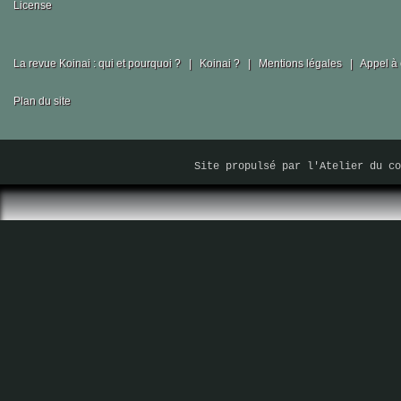
La revue Koinai : qui et pourquoi ?
|
Koinai ?
|
Mentions légales
|
Appel à 
Plan du site
Site propulsé par
l'Atelier du co