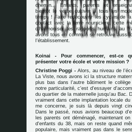
chemin... Enfants, parents et enseign
bientôt le verbe cultiver à tous les mod
temps ! Faire redécouvrir les cycles de la
contact avec la terre nourricière, cette 
d’harmoniser les rapports humains au t
avons tous en commun se retrouve aussi d
l’établissement.
Koinai - Pour commencer, est-ce 
présenter votre école et votre mission ?
Christine Poggi -
Alors, au niveau de l’é
La Viste, nous avons ici la structure matern
plus bas dans l’autre bâtiment le collège 
notre particularité, c’est d’essayer d’acco
du quartier de la maternelle jusqu’au Bac
vraiment dans cette implantation locale du 
me concerne, je suis là depuis vingt ci
Dans le passé, nous avions beaucoup d’e
les parents ont déménagé, maintenant on 
d’enfants du 38, mais on reste quand mê
populaire, mais vraiment pas dans le sens 