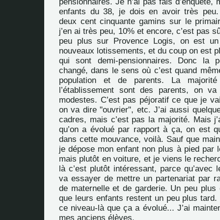
pensionnaires. Je n’ai pas fais d’enquête,
enfants du 38, je dois en avoir très pe
deux cent cinquante gamins sur le primai
j’en ai très peu, 10% et encore, c’est pas s
peu plus sur Provence Logis, on est un
nouveaux lotissements, et du coup on est p
qui sont demi-pensionnaires. Donc la p
changé, dans le sens où c’est quand mêm
population et de parents. La majorit
l’établissement sont des parents, on va
modestes. C’est pas péjoratif ce que je vai
on va dire "ouvrier", etc. J’ai aussi quelqu
cadres, mais c’est pas la majorité. Mais j’
qu’on a évolué par rapport à ça, on est
dans cette mouvance, voilà. Sauf que maint
je dépose mon enfant non plus à pied par l
mais plutôt en voiture, et je viens le recher
là c’est plutôt intéressant, parce qu’avec 
va essayer de mettre un partenariat par ra
de maternelle et de garderie. Un peu plus 
que leurs enfants restent un peu plus tard. 
ce niveau-là que ça a évolué... J’ai mainte
mes anciens élèves.