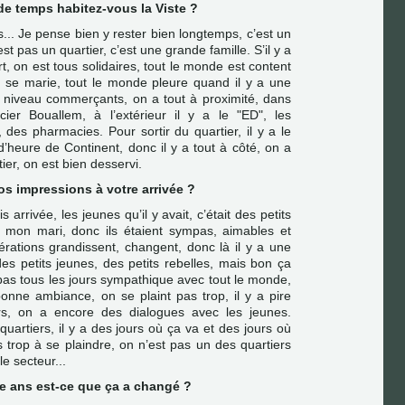
de temps habitez-vous la Viste ?
.. Je pense bien y rester bien longtemps, c’est un
’est pas un quartier, c’est une grande famille. S’il y a
, on est tous solidaires, tout le monde est content
i se marie, tout le monde pleure quand il y a une
 niveau commerçants, on a tout à proximité, dans
icier Bouallem, à l’extérieur il y a le "ED", les
 des pharmacies. Pour sortir du quartier, il y a le
d’heure de Continent, donc il y a tout à côté, on a
ier, on est bien desservi.
vos impressions à votre arrivée ?
 arrivée, les jeunes qu’il y avait, c’était des petits
 mon mari, donc ils étaient sympas, aimables et
érations grandissent, changent, donc là il y a une
des petits jeunes, des petits rebelles, mais bon ça
 pas tous les jours sympathique avec tout le monde,
onne ambiance, on se plaint pas trop, il y a pire
ers, on a encore des dialogues avec les jeunes.
artiers, il y a des jours où ça va et des jours où
 trop à se plaindre, on n’est pas un des quartiers
e secteur...
ze ans est-ce que ça a changé ?