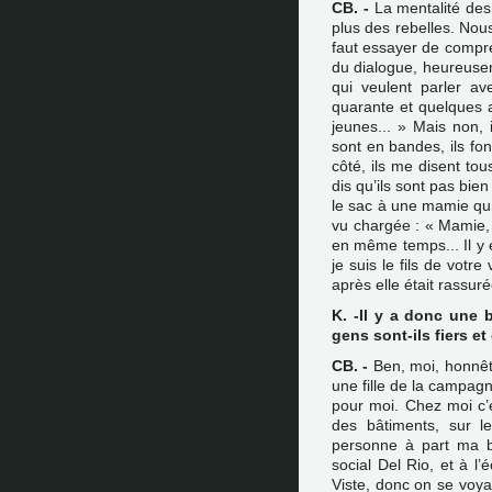
CB. -
La mentalité des 
plus des rebelles. Nous
faut essayer de compre
du dialogue, heureuseme
qui veulent parler av
quarante et quelques an
jeunes... » Mais non, 
sont en bandes, ils fon
côté, ils me disent tous
dis qu’ils sont pas bien
le sac à une mamie qui s
vu chargée : « Mamie, 
en même temps... Il y 
je suis le fils de votr
après elle était rassur
K. -Il y a donc une 
gens sont-ils fiers et
CB. -
Ben, moi, honnêtem
une fille de la campagn
pour moi. Chez moi c’é
des bâtiments, sur le
personne à part ma bel
social Del Rio, et à l’
Viste, donc on se voyai