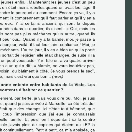
jeunes enfin... Maintenant les jeunes c’est un peu
 on était moins rebelles quand on avait leur âge. Il
ndre le pourquoi du comment. Encore ça va, il y a
nt ils comprennent qu’il faut parler et qu’il y en a
ec eux. Y a certains anciens qui sont là depuis
nées dans le quartier, ils disent : « Oui, mais les
ils sont pas plus méchants qu’un autre, quand ils
t peur oui... Quand il y a la bande, moi, je passe à
 bonjour, voilà, il faut leur faire confiance ! Moi, je
 méchants. L’autre jour, il y en a bien un qui a porté
ortait de l’épicier, elle était chargée, de suite il l’a
on peut vous aider ? ». Elle en a vu quatre arriver
en a un qui a dit : « Mamie, ne vous inquiétez pas,
e voisin, du bâtiment à côté. Je vous prends le sac",
ée, mais c’est vrai que bon...
(rires)
bonne entente entre habitants de la Viste. Les
 contents d’habiter ce quartier ?
ent, par fierté, je vais vous dire oui. Moi, je suis
e, quand je suis arrivée à Marseille, ça été très dur
tait que des champs, ici c’était tout bétonné, que
 coup l’impression que j’ai eue, je connaissais
le famille. Et puis, en fréquentant ici le centre
école j’avais plein de copines qui étaient au LEP la
t continuellement. Petit à petit, ça m’a apaisée, ça