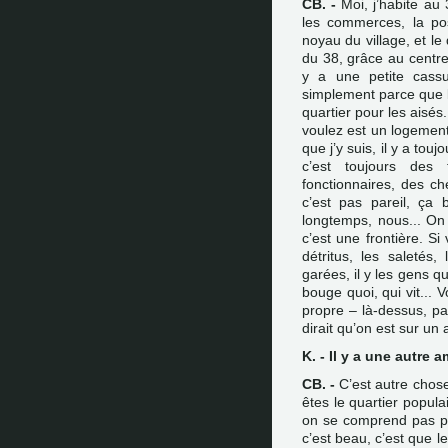
CB. -
Moi, j’habite au 
les commerces, la pos
noyau du village, et le 
du 38, grâce au centre.
y a une petite cass
simplement parce que l
quartier pour les aisés.
voulez est un logement
que j’y suis, il y a tou
c’est toujours des 
fonctionnaires, des ch
c’est pas pareil, ça
longtemps, nous... On d
c’est une frontière. Si
détritus, les saletés,
garées, il y les gens qu
bouge quoi, qui vit... 
propre – là-dessus, pa
dirait qu’on est sur un 
K. - Il y a une autre 
CB. -
C’est autre chose
êtes le quartier populai
on se comprend pas par
c’est beau, c’est que l