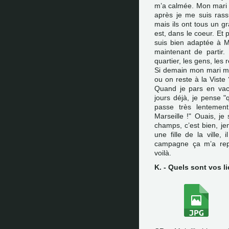
m’a calmée. Mon mari 
après je me suis rass
mais ils ont tous un g
est, dans le coeur. Et 
suis bien adaptée à Mar
maintenant de partir
quartier, les gens, les 
Si demain mon mari me 
ou on reste à la Viste
Quand je pars en vac
jours déjà, je pense "q
passe très lentemen
Marseille !" Ouais, j
champs, c’est bien, je
une fille de la ville,
campagne ça m’a repo
voilà.
K. - Quels sont vos li