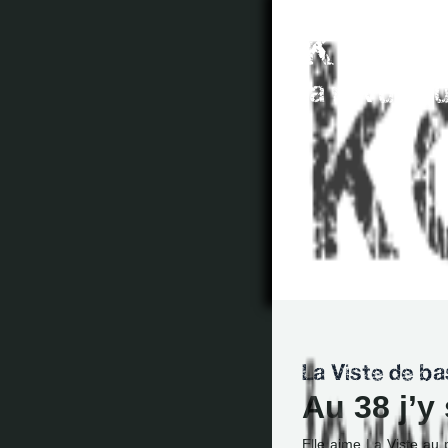
Au 38 j’y 
Elle aime La Viste au 