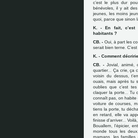
c’est le plus dur po
bénévoles, il y ait d
jeunes, les moins jeune
quoi, parce que sinon la
K. - En fait, c’est
habitants ?
CB. -
Oui, à part les co
serait bien terne. C’est
K. - Comment décriri
CB. -
Jovial, animé, c
quartier... Ça crie, ça
voisin du dessus, t’en
ouais, mais après tu s
oublies que c’est tes
claquer la porte... Tu 
connaît pas, on habite
voiture de courses, mac
tiens la porte, tu décha
en retard, elle va app
finisse d’arriver... Voilà
Bouallem, l’épicier, en
monde tous les deux..
mamans, les familles o