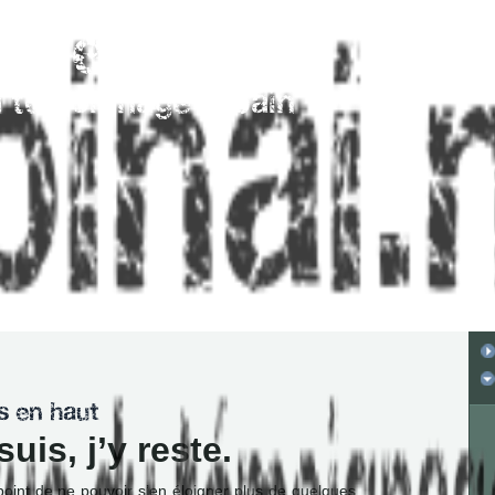
suis, j’y reste.
point de ne pouvoir s’en éloigner plus de quelques