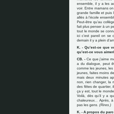
ensemble, il y a les ac
voir. Entre mamans on s
grande famille et puis 
allés à l’école ensembl
Peut-être qu’au collèg
fait plus penser à un p
tout le monde se conna
ici c’est pareil on se 
demain il y a plein d’am
K. - Qu’est-ce que v
qu’est-ce vous aimer
CB. -
Ce que j’aime moi,
a du dialogue, peut ê
comme les jeunes, les 
jeunes, faites moins de 
mais deux minutes apr
non, rien changer, la 
des fêtes de quartier, 
ça y est, tout le monde
Voilà, dès qu’il y a q
chaleureux... Après, 
pas les gens.
(Rires.)
K. - A propos du parc