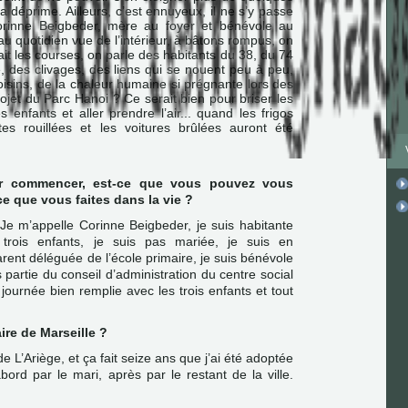
la déprime. Ailleurs, c’est ennuyeux, il ne s’y passe
Corinne Beigbeder, mère au foyer et bénévole au
 au quotidien vue de l’intérieur, à bâtons rompus, on
 fait les courses, on parle des habitants du 38, du 74
, des clivages, des liens qui se nouent peu à peu,
voisins, de la chaleur humaine si prégnante lors des
rojet du Parc Hanoi ? Ce serait bien pour briser les
 enfants et aller prendre l’air... quand les frigos
tes rouillées et les voitures brûlées auront été
our commencer, est-ce que vous pouvez vous
ce que vous faites dans la vie ?
Je m’appelle Corinne Beigbeder, je suis habitante
 trois enfants, je suis pas mariée, je suis en
rent déléguée de l’école primaire, je suis bénévole
s partie du conseil d’administration du centre social
e journée bien remplie avec les trois enfants et tout
ire de Marseille ?
e L’Ariège, et ça fait seize ans que j’ai été adoptée
abord par le mari, après par le restant de la ville.