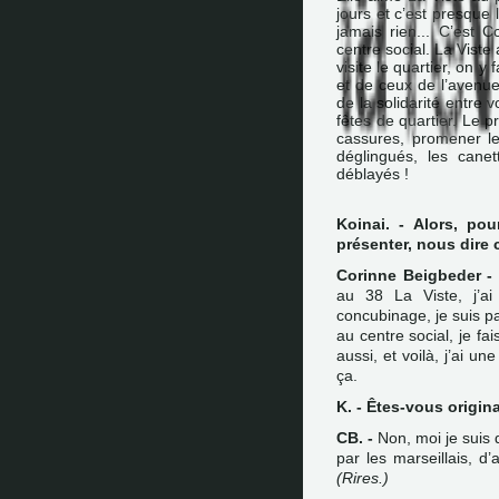
jours et c’est presque 
jamais rien... C’est 
centre social. La Viste
visite le quartier, on y
et de ceux de l’avenue
de la solidarité entre 
fêtes de quartier. Le p
cassures, promener les
déglingués, les canet
déblayés !
Koinai. - Alors, p
présenter, nous dire 
Corinne Beigbeder -
au 38 La Viste, j’ai
concubinage, je suis pa
au centre social, je fai
aussi, et voilà, j’ai un
ça.
K. - Êtes-vous origina
CB. -
Non, moi je suis d
par les marseillais, d’
(Rires.)