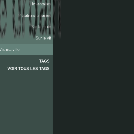
Inventaires
Mutations urbaines
Sur la route
Sur le vif
Vis ma ville
TAGS
VOIR TOUS LES TAGS
les
accates