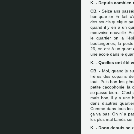
K. - Depuis combien 
CB. -
Seize ans passés.
bon quartier. En fait, c
des soucis quelque part
quand il y en a un qu
mauvaise nouvelle. Au
le quartier on a l’ép
boulangeries, la poste,
26, on est à un quart 
une école dans le quart
K. - Quelles ont été 
CB. -
Moi, quand je suis
frères des copains de
tout. Puis bon les gén
petite cacophonie, là 
se passe bien... C’est
mais bon, il y a une b
dans d’autres quarti
Comme dans tous les qu
ça va pas. On n’ a pas
les plus mal famés sur l
K. - Donc depuis sei