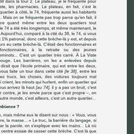
38 dans la tour 2. Le plateau, je le fréquente pour
te, les pharmacies. Le plateau, en fait, c’est le
quartier à côté, le 74, fréquente aussi les habitants
 Mais on se fréquente pas trop parce qu’en fait, il
ure quand même entre les deux quartiers tout
e 74 a été très longtemps, et même maintenant, le
 Aujourd’hui, comparé à la cité du 38, le 74, si vous
 1% patronal, donc cette brèche-là y est, et depuis
jours eu cette brèche-là. C’était des fonctionnaires et
fonctionnaires, à la retraite ou des jeunes
eminots... C’est un quartier très carré. À La Viste
 bouge. Les barrières, on les a enlevées depuis
irait que l’école primaire, qui est entre les deux,
 vous faite un tour dans cette cité
[le 38]
, entre les
 les trucs, les choses, des voitures toujours mal
i crient, les minots qui hurlent, enfin un quartier qui
Vous arrivez là haut
[au 74]
, il y a pas un bruit, c’est
r contre, je les envie parce que c’est propre –, on
autre monde, c’est ailleurs, c’est un autre quartier...
ambiance ?
, mais même eux le disent sur nous : « Vous, vous
re, la masse... » Le truc, la barrière du langage, si
 la parole, on s’explique avec les mains... Là où
e centre essaie de casser cette brèche. C’est là que