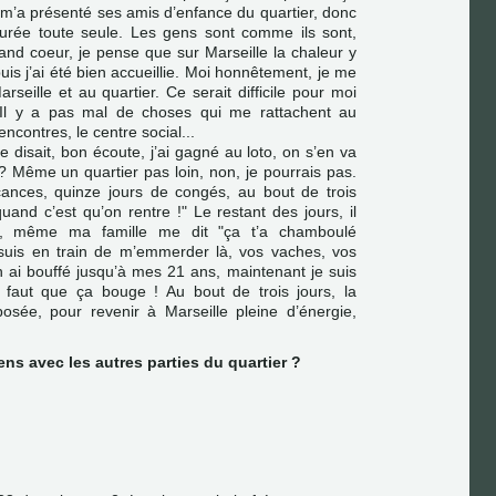
m’a présenté ses amis d’enfance du quartier, donc
urée toute seule. Les gens sont comme ils sont,
rand coeur, je pense que sur Marseille la chaleur y
puis j’ai été bien accueillie. Moi honnêtement, je me
seille et au quartier. Ce serait difficile pour moi
. Il y a pas mal de choses qui me rattachent au
rencontres, le centre social...
disait, bon écoute, j’ai gagné au loto, on s’en va
 ? Même un quartier pas loin, non, je pourrais pas.
ances, quinze jours de congés, au bout de trois
uand c’est qu’on rentre !" Le restant des jours, il
t, même ma famille me dit "ça t’a chamboulé
e suis en train de m’emmerder là, vos vaches, vos
n ai bouffé jusqu’à mes 21 ans, maintenant je suis
 il faut que ça bouge ! Au bout de trois jours, la
sée, pour revenir à Marseille pleine d’énergie,
ens avec les autres parties du quartier ?