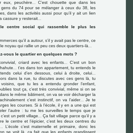
ur eux, peuchère... C’est chouette que dans les
es gens du 74 pour se mélanger à ceux du 38, les
s, dans les activités aussi pour qu’il y ait un lien
 cassure y resterait...
 le centre social qui rassemble le plus les
mmerces qu’il a autour, s’il y avait pas le centre, ce
 le noyau qui rallie un peu ces deux quartiers-là...
ez-vous le quartier en quelques mots ?
onvivial, criard avec les enfants... C’est un bon
 chahute... t’es dans ton appartement, tu entends le
tends celui d’en dessous, celui à droite, celui...
ors dans la rue, tu discutes avec ces gens là, tu
 voisins, que tu les a entendu gronder l’enfant,
oublies tout ça, c’est très convivial, même si on se
 dans le même bâtiment, on va se voir décharger la
hinalement c’est instinctif, on va l’aider... Je te
rges les courses. Si à l’école, il y en a une qui est
eler l’autre : tu me les surveilles le temps que je
, c’est un petit village... Ça fait village parce qu’il y a
tre le centre et l’épicier, c’est les deux centres du
. L’école c’est maternelle et primaire, donc les
n se voit là, ça fait que les enfants grandissent