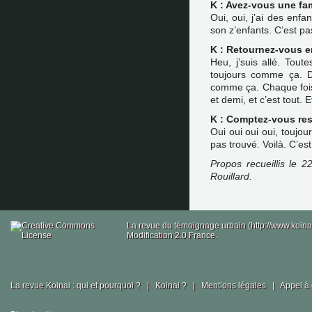
K : Avez-vous une fam
Oui, oui, j’ai des enfa
son z’enfants. C’est pas
K : Retournez-vous e
Heu, j’suis allé. Toute
toujours comme ça. Dep
comme ça. Chaque fois 
et demi, et c’est tout. E
K : Comptez-vous rest
Oui oui oui oui, toujour
pas trouvé. Voilà. C’e
Propos recueillis le 22
Rouillard.
La revue du témoignage urbain (http://www.koina
Modification 2.0 France.
La revue Koinai : qui et pourquoi ?
|
Koinai ?
|
Mentions légales
|
Appel à 