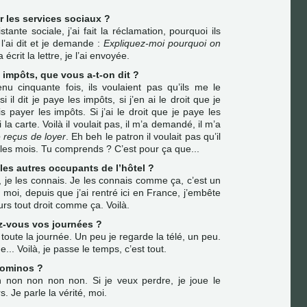
r les services sociaux ?
istante sociale, j’ai fait la réclamation, pourquoi ils
l’ai dit et je demande :
Expliquez-moi pourquoi on
a écrit la lettre, je l’ai envoyée.
s impôts, que vous a-t-on dit ?
nu cinquante fois, ils voulaient pas qu’ils me le
il dit je paye les impôts, si j’en ai le droit que je
s payer les impôts. Si j’ai le droit que je paye les
a carte. Voilà il voulait pas, il m’a demandé, il m’a
 reçus de loyer
. Eh beh le patron il voulait pas qu’il
les mois. Tu comprends ? C’est pour ça que...
les autres occupants de l’hôtel ?
s, je les connais. Je les connais comme ça, c’est un
n moi, depuis que j’ai rentré ici en France, j’embête
urs tout droit comme ça. Voilà.
-vous vos journées ?
oute la journée. Un peu je regarde la télé, un peu.
.. Voilà, je passe le temps, c’est tout.
dominos ?
non non non non. Si je veux perdre, je joue le
s. Je parle la vérité, moi.