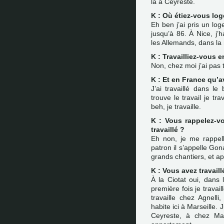
là à Ceyreste.
K : Où étiez-vous log
Eh ben j’ai pris un log
jusqu’à 86. À Nice, j’h
les Allemands, dans la
K : Travailliez-vous e
Non, chez moi j’ai pas t
K : Et en France qu’a
J’ai travaillé dans le
trouve le travail je t
beh, je travaille.
K : Vous rappelez-v
travaillé ?
Eh non, je me rappelle
patron il s’appelle Gon
grands chantiers, et apr
K : Vous avez travaill
À la Ciotat oui, dans 
première fois je travai
travaille chez Agnelli,
habite ici à Marseille. J
Ceyreste, à chez Mat