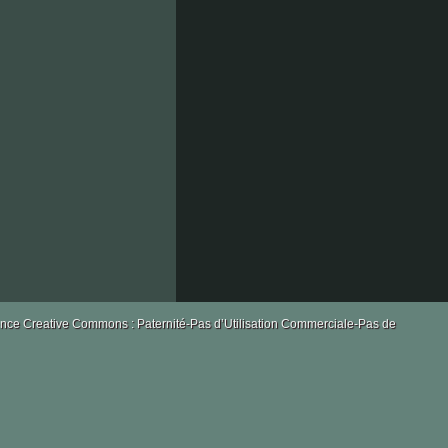
secours
la
cabucelle
licence Creative Commons : Paternité-Pas d’Utilisation Commerciale-Pas de
le