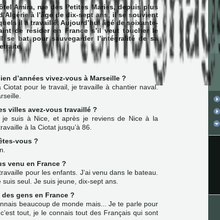
ôtel Amira, rue des Petites Maries, depuis plus
’Algérie à l’âge de dix-sept ans, il se souvient
uels il a travaillé. Aujourd’hui âgé de soixante-
raint de résider en France s’il veut toucher le
Il se bat pour sauvegarder l’intégralité de sa
traite.
ien d’années vivez-vous à Marseille ?
 Ciotat pour le travail, je travaille à chantier naval.
rseille.
s villes avez-vous travaillé ?
 je suis à Nice, et après je reviens de Nice à la
travaille à la Ciotat jusqu’à 86.
 êtes-vous ?
n.
us venu en France ?
 travaille pour les enfants. J’ai venu dans le bateau.
e suis seul. Je suis jeune, dix-sept ans.
 des gens en France ?
 connais beaucoup de monde mais... Je te parle pour
c’est tout, je le connais tout des Français qui sont