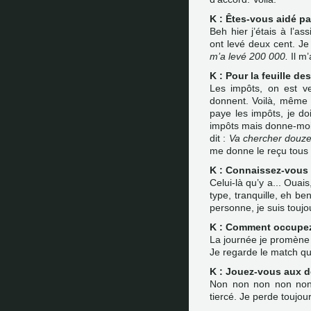
K : Êtes-vous aidé pa
Beh hier j’étais à l’ass
ont levé deux cent. Je 
m’a levé 200 000.
Il m’
K : Pour la feuille de
Les impôts, on est ve
donnent. Voilà, même si 
paye les impôts, je doi
impôts mais donne-moi l
dit :
Va chercher douze
me donne le reçu tous 
K : Connaissez-vous 
Celui-là qu’y a... Ouai
type, tranquille, eh be
personne, je suis toujo
K : Comment occupez
La journée je promène t
Je regarde le match que.
K : Jouez-vous aux 
Non non non non non 
tiercé. Je perde toujour