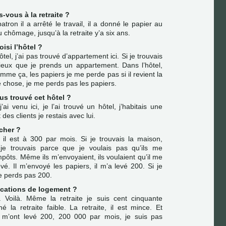
-vous à la retraite ?
atron il a arrêté le travail, il a donné le papier au
 chômage, jusqu’à la retraite y’a six ans.
isi l’hôtel ?
hôtel, j’ai pas trouvé d’appartement ici. Si je trouvais
mieux que je prends un appartement. Dans l’hôtel,
omme ça, les papiers je me perde pas si il revient la
ue chose, je me perds pas les papiers.
s trouvé cet hôtel ?
i venu ici, je l’ai trouvé un hôtel, j’habitais une
des clients je restais avec lui.
 cher ?
 il est à 300 par mois. Si je trouvais la maison,
e trouvais parce que je voulais pas qu’ils me
pôts. Même ils m’envoyaient, ils voulaient qu’il me
vé. Il m’envoyé les papiers, il m’a levé 200. Si je
je perds pas 200.
locations de logement ?
. Voilà. Même la retraite je suis cent cinquante
é la retraite faible. La retraite, il est mince. Et
s m’ont levé 200, 200 000 par mois, je suis pas