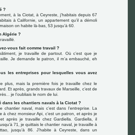
é ?
ement, à la Ciotat, à Ceyreste, j’habitais depuis 67
abitais à Californie, un appartement qu’il a démoli
 maison on habite là-bas, 53 jusqu’à 60.
n Algérie ?
ravaillé.
vez-vous fait comme travail ?
 bâtiment, je travaille de partout. Où c’est que je
ravaille. Je demande le patron, il m’a embauché, eh
ous les entreprises pour lesquelles vous avez
 plus, mais la première fois je travaille chez le
ard. Et après, grands travaux de Marseille, c’est de
ès... je l’oubliais le nom de lui.
é dans les chantiers navals à la Ciotat ?
le chantier naval, mais c’est dans l’entreprise. La
lle à chez monsieur Api, c’est un patron, et après je
 et après je travaille chez Gardiella. Gardiella, il
usqu’à 71, je quittais le chantier naval, je travaille à
tao, jusqu’à 86. J’habite à Ceyreste, dans un