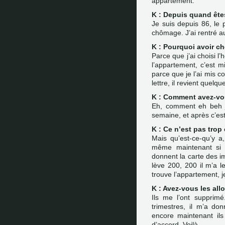
appartement.
K : Depuis quand êtes
Je suis depuis 86, le p
chômage. J’ai rentré au
K : Pourquoi avoir cho
Parce que j’ai choisi l’
l’appartement, c’est 
parce que je l’ai mis c
lettre, il revient quelq
K : Comment avez-vou
Eh, comment eh beh j’a
semaine, et après c’est 
K : Ce n’est pas trop
Mais qu’est-ce-qu’y a,
même maintenant si j
donnent la carte des im
lève 200, 200 il m’a le
trouve l’appartement, 
K : Avez-vous les al
Ils me l’ont supprimé
trimestres, il m’a donn
encore maintenant il
d’accord. Voilà.