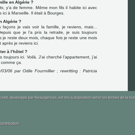
ille en Algérie ?
nts, y’a de femme. Même mon fils il habite ici avec
 ici à Marseille. Il était à Bourges.
n Algérie ?
s façons je vais voir la famille, je reviens, mais...
uis que je l’a pris la retraite, je suis toujours
je reste deux mois, chaque fois je reste une mois
t après je reviens ici.
er à l’hôtel ?
s toujours ici. Voilà. J’ai cherché l’appartement, j’ai
st comme ça.
/03/06 par Odile Fourmillier ; rewritting : Patricia
i.net), développé par
Résurgences
, est mis à disposition selon les termes de la 
contribution