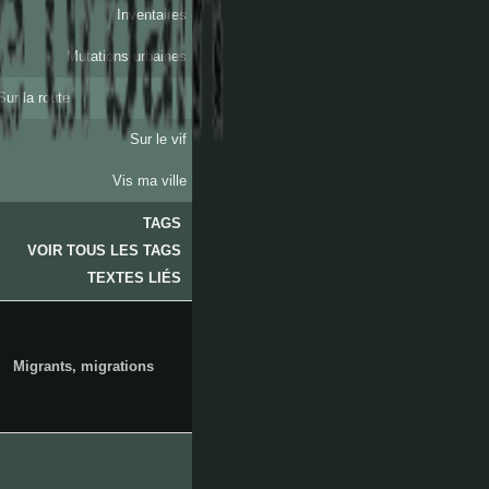
Inventaires
Mutations urbaines
Sur la route
Sur le vif
Vis ma ville
TAGS
VOIR TOUS LES TAGS
arenc
TEXTES LIÉS
Migrants, migrations
les