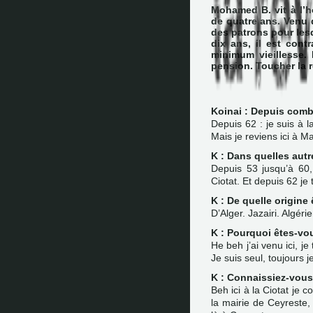
Mohamed B. vit à l’h
de quatre ans. Venu d
des patrons pour lesq
dix ans, il est cont
minimum vieillesse. 
pension. Toucher la re
Koinai : Depuis comb
Depuis 62 : je suis à la
Mais je reviens ici à Ma
K : Dans quelles autre
Depuis 53 jusqu’à 60,
Ciotat. Et depuis 62 je 
K : De quelle origine
D’Alger. Jazairi. Algérie
K : Pourquoi êtes-vo
He beh j’ai venu ici, je
Je suis seul, toujours j
K : Connaissiez-vous
Beh ici à la Ciotat je
la mairie de Ceyreste, 