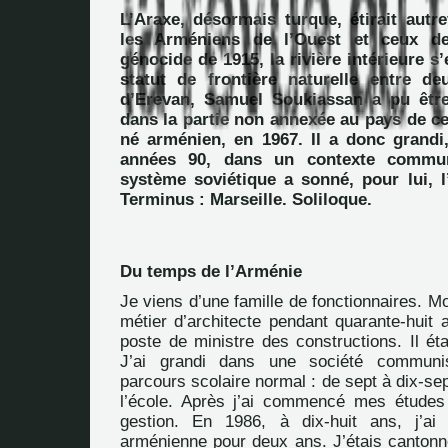
L’Araxe, désormais turque, étirait autre
les Arméniens de l’Ouest et ceux de
génocide de 1915, la rivière intérieure s’
statut de frontière naturelle entre de
d’Erevan, Samuel Soukiassan a pu être
dans la partie non annexée au pays de ces
né arménien, en 1967. Il a donc grandi
années 90, dans un contexte commun
système soviétique a sonné, pour lui, l
Terminus : Marseille. Soliloque.
Du temps de l’Arménie
Je viens d’une famille de fonctionnaires. M
métier d’architecte pendant quarante-huit 
poste de ministre des constructions. Il é
J’ai grandi dans une société communis
parcours scolaire normal : de sept à dix-sep
l’école. Après j’ai commencé mes études
gestion. En 1986, à dix-huit ans, j’ai 
arménienne pour deux ans. J’étais canton