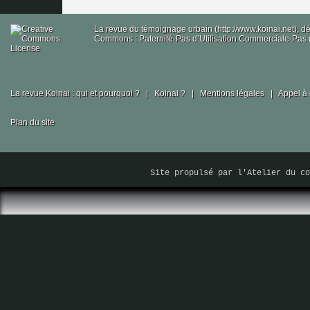
La revue du témoignage urbain (http://www.koinai.net), 
Commons : Paternité-Pas d’Utilisation Commerciale-Pas d
La revue Koinai : qui et pourquoi ?
|
Koinai ?
|
Mentions légales
|
Appel à 
Plan du site
Site propulsé par
l'Atelier du co