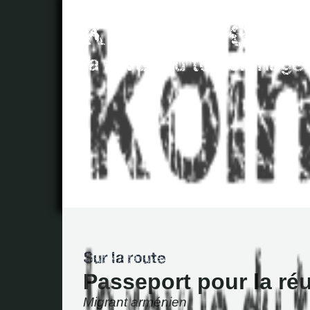
Passeport pour la réu
Migrant arménien