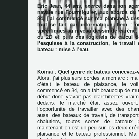
Eric Jean, 44 ans, exerce dans son agen
navale rue Fourmiguier, aux abords du 
84, j’ai commencé sur ma planche à des
tout se fait par informatique, hein : o
spécifiques au niveau dessin de carène,
ou 2D et puis des logiciels de calcul d
l’esquisse à la construction, le travai
bateau : mise à l’eau.
Koinai : Quel genre de bateau concevez-
Alors, j’ai plusieurs cordes à mon arc : ma
c’était le bateau de plaisance, le vo
commencé en 84, on a fait beaucoup de mult
début donc y’avait pas d’architectes vraim
dedans, le marché était assez ouvert.
l’opportunité de travailler avec des chant
aussi des bateaux de travail, de transpor
chalutiers, toutes sortes de bateaux p
maintenant on est un peu sur les deux crén
plaisance et le bateau professionnel. Ma