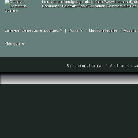
La revue du témoignage urbain (http://www.koinai.net), 
Commons : Paternité-Pas d’Utilisation Commerciale-Pas d
La revue Koinai : qui et pourquoi ?
|
Koinai ?
|
Mentions légales
|
Appel à 
Plan du site
Site propulsé par
l'Atelier du co