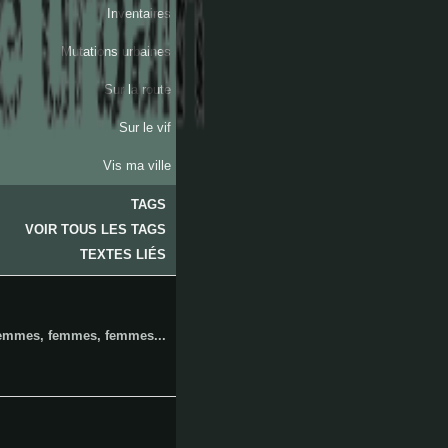
Inventaires
Mutations urbaines
Sur la route
Sur le vif
Vis ma ville
TAGS
VOIR TOUS LES TAGS
les
TEXTES LIÉS
emmes, femmes, femmes...
aygalades