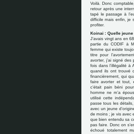
Voilà. Donc comptable
retour après une inter
tapé le passage à l’eu
difficile mais enfin, je
profiter.
Koinai : Quelle jeun
J’avais vingt ans en 68,
partie du CODIF à Ma
femme qui existe toujour
titre pour l’avorteme
avorter, j’ai signé des
fois dans l’illégalit
quand ils ont trouvé
financièrement, qui qua
faire avorter et tout
c’était pain béni po
homme ne m’a épousé
utilisé cette indépen
passe tous les détails,
avec un jeune d’origi
de moins ; je vis avec 
que bien entendu sa cu
pas faire. Donc on s’e
échoué totalement ma