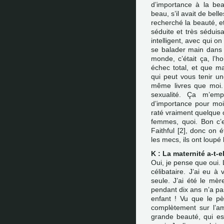
d’importance à la bea
beau, s’il avait de bel
recherché la beauté, et
séduite et très sédui
intelligent, avec qui on
se balader main dans 
monde, c’était ça, l’
échec total, et que m
qui peut vous tenir un
même livres que moi.
sexualité. Ça m’em
d’importance pour moi
raté vraiment quelque 
femmes, quoi. Bon c’e
Faithful
[
2
]
, donc on é
les mecs, ils ont loupé
K : La maternité a-t-
Oui, je pense que oui. 
célibataire. J’ai eu à 
seule. J’ai été le mèr
pendant dix ans n’a pas 
enfant ! Vu que le p
complètement sur l’am
grande beauté, qui est 