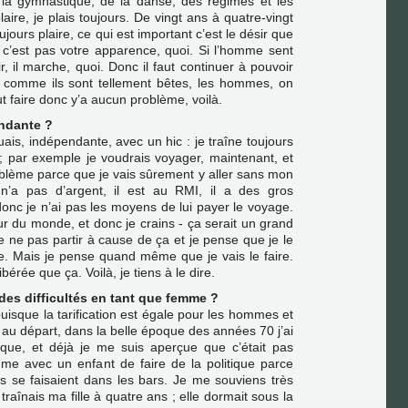
 la gymnastique, de la danse, des régimes et les
laire, je plais toujours. De vingt ans à quatre-vingt
jours plaire, ce qui est important c’est le désir que
 c’est pas votre apparence, quoi. Si l’homme sent
, il marche, quoi. Donc il faut continuer à pouvoir
t comme ils sont tellement bêtes, les hommes, on
aut faire donc y’a aucun problème, voilà.
ndante ?
ais, indépendante, avec un hic : je traîne toujours
; par exemple je voudrais voyager, maintenant, et
blème parce que je vais sûrement y aller sans mon
 n’a pas d’argent, il est au RMI, il a des gros
onc je n’ai pas les moyens de lui payer le voyage.
tour du monde, et donc je crains - ça serait un grand
 ne pas partir à cause de ça et je pense que je le
ie. Mais je pense quand même que je vais le faire.
ibérée que ça. Voilà, je tiens à le dire.
des difficultés en tant que femme ?
isque la tarification est égale pour les hommes et
au départ, dans la belle époque des années 70 j’ai
tique, et déjà je me suis aperçue que c’était pas
me avec un enfant de faire de la politique parce
s se faisaient dans les bars. Je me souviens très
traînais ma fille à quatre ans ; elle dormait sous la