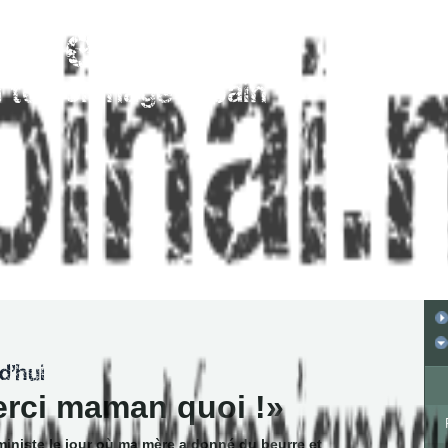
rci maman quoi !
ministe le jour où ma mère a donné du beurre et