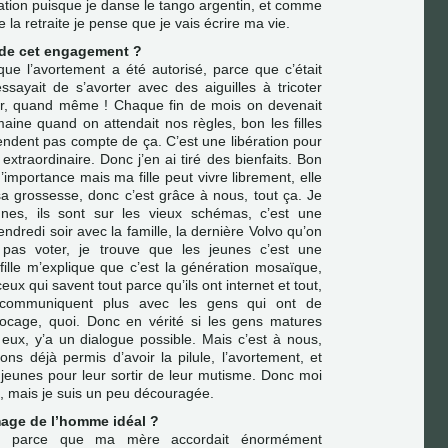
ation puisque je danse le tango argentin, et comme
e la retraite je pense que je vais écrire ma vie.
é de cet engagement ?
que l’avortement a été autorisé, parce que c’était
sayait de s’avorter avec des aiguilles à tricoter
eler, quand même ! Chaque fin de mois on devenait
ine quand on attendait nos règles, bon les filles
rendent pas compte de ça. C’est une libération pour
xtraordinaire. Donc j’en ai tiré des bienfaits. Bon
importance mais ma fille peut vivre librement, elle
a grossesse, donc c’est grâce à nous, tout ça. Je
unes, ils sont sur les vieux schémas, c’est une
endredi soir avec la famille, la dernière Volvo qu’on
pas voter, je trouve que les jeunes c’est une
ille m’explique que c’est la génération mosaïque,
eux qui savent tout parce qu’ils ont internet et tout,
communiquent plus avec les gens qui ont de
blocage, quoi. Donc en vérité si les gens matures
ux, y’a un dialogue possible. Mais c’est à nous,
ns déjà permis d’avoir la pilule, l’avortement, et
s jeunes pour leur sortir de leur mutisme. Donc moi
s, mais je suis un peu découragée.
mage de l’homme idéal ?
, parce que ma mère accordait énormément