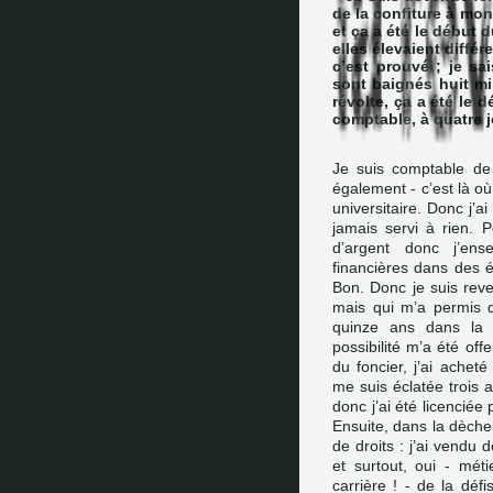
de la confiture à mon
et ça a été le début 
elles élevaient différ
c’est prouvé ; je sa
sont baignés huit mi
révolte, ça a été le 
comptable, à quatre jo
Je suis comptable de f
également - c’est là o
universitaire. Donc j’
jamais servi à rien. P
d’argent donc j’en
financières dans des éc
Bon. Donc je suis reve
mais qui m’a permis de
quinze ans dans la 
possibilité m’a été off
du foncier, j’ai achet
me suis éclatée trois 
donc j’ai été licenci
Ensuite, dans la dèche,
de droits : j’ai vendu 
et surtout, oui - mét
carrière ! - de la défi