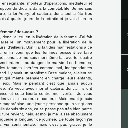
, enseignante, monteur d’opérations, médiateur et
ruption de dix ans dans la comptabilité. Je me suis
ro, la loi Aubry, et caetera, donc tout a été très
 suis à quatre jours de la retraite et je vais bien en
e femme étiez-vous ?
 donc j’ai cru en la libération de la femme. J’ai fait
rseille, un mouvement pour la libération de la
s, d’ailleurs. Bon, j’ai fait des manifestations à ce
nt, enfin pour que les femmes puissent se faire
 pétitions. Je me suis moi-même fait avorter quatre
é à Amsterdam… au danger de ma vie. Les hommes,
 des femmes libérées comme moi, indépendantes
nd il y avait un problème l’assumaient, allaient se
, et qui même prenaient en charge leurs enfants,
ur eux. Mais le pendant c’est que jamais aucun
e, n’a vécu avec moi et cætera, donc… ils ont
dance et cette liberté contre moi, voilà… Je vous
 les viols, et cætera et caetera. Maintenant je suis
ne maghrébine, une jeune personne qui a vingt ans
elle depuis six ans, ça se passe pas très bien parce
lture revient, hein, et moi je me laisse absolument
ngueule à longueur de journée. De toute façon j’ai
 vie sentimentale, mais c’est pas grave, je le