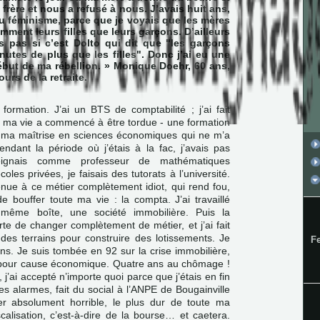
 frère et nous a refusé à nous. J’avais huit ans,
du féminisme, parce que je voyais que les mères
emment leurs filles que leurs garçons. D’ailleurs
is pas si c’est Dolto qui dit que "les garçons
nutes de plus que les filles". Donc j’ai eu une
début de ma rébellion. » Monique Doehr, 60 ans,
urs de la retraite.
ormation. J’ai un BTS de comptabilité ; j’ai fait
ù ma vie a commencé à être tordue - une formation
ai ma maîtrise en sciences économiques qui ne m’a
endant la période où j’étais à la fac, j’avais pas
seignais comme professeur de mathématiques
oles privées, je faisais des tutorats à l’université.
nue à ce métier complètement idiot, qui rend fou,
 bouffer toute ma vie : la compta. J’ai travaillé
même boîte, une société immobilière. Puis la
erte de changer complètement de métier, et j’ai fait
é des terrains pour construire des lotissements. Je
F
ans. Je suis tombée en 92 sur la crise immobilière,
ée pour cause économique. Quatre ans au chômage !
 j’ai accepté n’importe quoi parce que j’étais en fin
des alarmes, fait du social à l’ANPE de Bougainville
ier absolument horrible, le plus dur de toute ma
scalisation, c’est-à-dire de la bourse… et caetera.