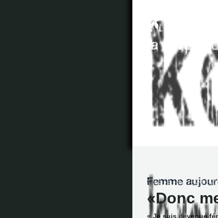
Donc me
« Je suis devenue fé