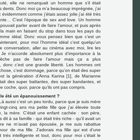
uté, elle ne remarquait un homme que s’il était
les dents. Donc moi ça m’a beaucoup imprégnée, j’ai
 évidemment comme j’étais assez jolie j’ai été très
sante… C’est l’époque de sex and love. Un homme
 pouvait parler avant de faire l’amour, et puis après
la main en faisant du stop dans tous les pays du
homme idéal. Donc vous pensez bien que c’est un
aintenant, pour moi l’homme idéal c’est quelqu’un
e conversation, aller au cinéma avec moi, lire les
 Je n’accorde absolument plus d’importance à la
pêche pas de faire l’amour mais ça a plus
, donc c’est une grande liberté. Les hommes ont
chose, c’est dommage, parce qu’on était des super
st la génération d’Anna Karina
[
1
]
, de Marianne
tait des super battantes, des super bandantes, et
 le coche, quoi, parce qu’ils ont pas compris.
elle été un épanouissement ?
Là aussi c’est un peu tordu, parce que je suis mère
vingt-cinq ans ma petite fille que j’ai élevée toute
e, la mère. C’était une enfant cachée : son père,
dit à sa famille - qui était très riche - qu’il avait un
ère ne m’avait pas épousée, je me suis rabattue
our de ma fille. J’adorais ma fille qui est d’une
très intelligente et tout, donc pour moi c’était le