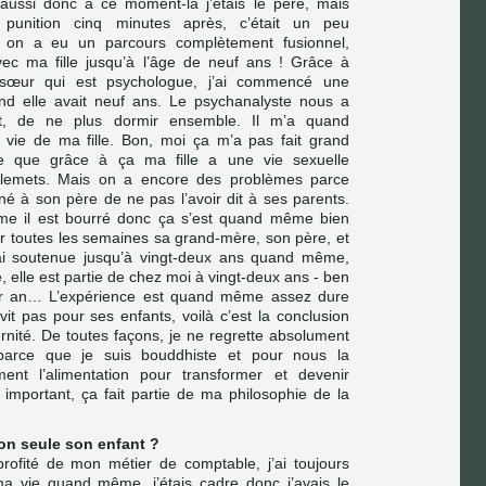
 aussi donc à ce moment-là j’étais le père, mais
 punition cinq minutes après, c’était un peu
c on a eu un parcours complètement fusionnel,
ec ma fille jusqu’à l’âge de neuf ans ! Grâce à
a sœur qui est psychologue, j’ai commencé une
d elle avait neuf ans. Le psychanalyste nous a
, de ne plus dormir ensemble. Il m’a quand
vie de ma fille. Bon, moi ça m’a pas fait grand
e que grâce à ça ma fille a une vie sexuelle
llemets. Mais on a encore des problèmes parce
né à son père de ne pas l’avoir dit à ses parents.
 il est bourré donc ça s’est quand même bien
ter toutes les semaines sa grand-mère, son père, et
’ai soutenue jusqu’à vingt-deux ans quand même,
é, elle est partie de chez moi à vingt-deux ans - ben
 par an… L’expérience est quand même assez dure
vit pas pour ses enfants, voilà c’est la conclusion
nité. De toutes façons, je ne regrette absolument
 parce que je suis bouddhiste et pour nous la
ment l’alimentation pour transformer et devenir
 important, ça fait partie de ma philosophie de la
on seule son enfant ?
profité de mon métier de comptable, j’ai toujours
a vie quand même, j’étais cadre donc j’avais le