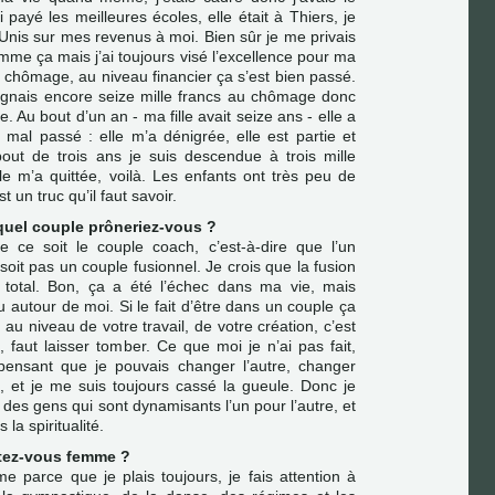
i payé les meilleures écoles, elle était à Thiers, je
-Unis sur mes revenus à moi. Bien sûr je me privais
mme ça mais j’ai toujours visé l’excellence pour ma
de chômage, au niveau financier ça s’est bien passé.
agnais encore seize mille francs au chômage donc
e. Au bout d’un an - ma fille avait seize ans - elle a
t mal passé : elle m’a dénigrée, elle est partie et
bout de trois ans je suis descendue à trois mille
lle m’a quittée, voilà. Les enfants ont très peu de
 un truc qu’il faut savoir.
 quel couple prôneriez-vous ?
e ce soit le couple coach, c’est-à-dire que l’un
soit pas un couple fusionnel. Je crois que la fusion
c total. Bon, ça a été l’échec dans ma vie, mais
vu autour de moi. Si le fait d’être dans un couple ça
u niveau de votre travail, de votre création, c’est
, faut laisser tomber. Ce que moi je n’ai pas fait,
n pensant que je pouvais changer l’autre, changer
re, et je me suis toujours cassé la gueule. Donc je
r des gens qui sont dynamisants l’un pour l’autre, et
 la spiritualité.
ntez-vous femme ?
 parce que je plais toujours, je fais attention à