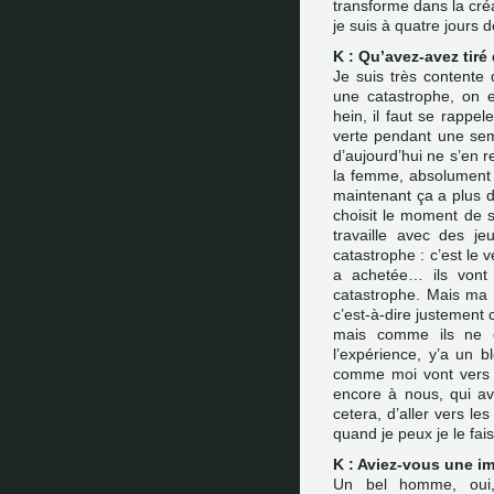
transforme dans la cré
je suis à quatre jours d
K : Qu’avez-avez tir
Je suis très contente 
une catastrophe, on es
hein, il faut se rapp
verte pendant une sema
d’aujourd’hui ne s’en 
la femme, absolument e
maintenant ça a plus d’
choisit le moment de s
travaille avec des je
catastrophe : c’est le v
a achetée… ils vont 
catastrophe. Mais ma f
c’est-à-dire justement c
mais comme ils ne 
l’expérience, y’a un 
comme moi vont vers e
encore à nous, qui avo
cetera, d’aller vers le
quand je peux je le fai
K : Aviez-vous une i
Un bel homme, oui