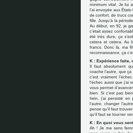
minimum vital. Je lui a
l’ai envoyée aux États
de confort, de trucs co
fille. Jusqu’à la pério
Au début, en 92, je g
c’était assez confortabl
été très dure, ça s’es
cetera et cetera. Au 
francs. Donc là, ma fi
reconnaissance, ça c’est
K : Expérience faite,
Il faut absolument qu
coache l’autre, que ça 
c’est vraiment l’éche
l’échec aussi que j’ai 
vous permet d’avancer a
bien. Si c’est pas bien
hein, j’ai persisté e
l’autre, changer l’aut
pense qu’il faut trouve
qu’il faut se tourner vers
K : En quoi vous se
Ah ! Je me sens femme