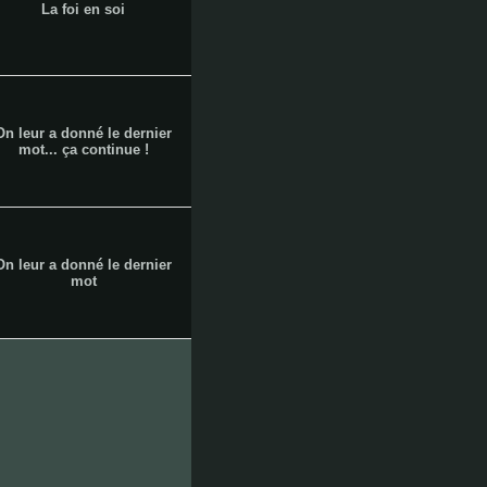
La foi en soi
baille
On leur a donné le dernier
belle
mot... ça continue !
On leur a donné le dernier
de
mot
mai