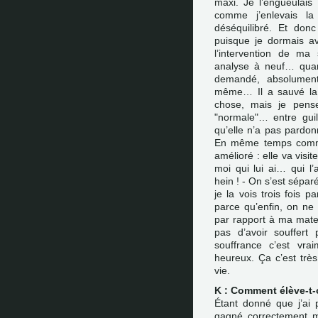
maxi. Je l’engueulais
comme j’enlevais la
déséquilibré. Et don
puisque je dormais av
l’intervention de m
analyse à neuf… quan
demandé, absolument
même… Il a sauvé la 
chose, mais je pens
"normale"… entre gui
qu’elle n’a pas pardon
En même temps comme
amélioré : elle va visi
moi qui lui ai… qui l
hein ! - On s’est sépar
je la vois trois fois
parce qu’enfin, on ne 
par rapport à ma mater
pas d’avoir souffert
souffrance c’est vrai
heureux. Ça c’est très
vie.
K : Comment élève-t-
Étant donné que j’ai 
gagné correctement m