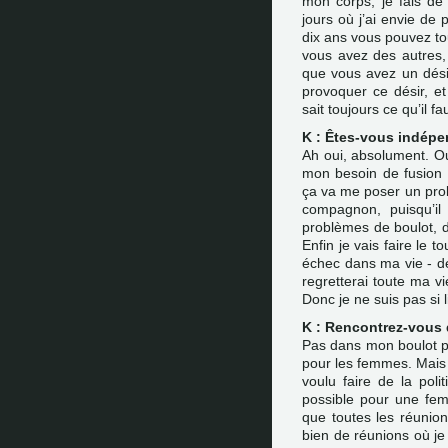
mon corps, je fais de
jours où j’ai envie de p
dix ans vous pouvez tou
vous avez des autres,
que vous avez un désir
provoquer ce désir, e
sait toujours ce qu’il f
K : Êtes-vous indépe
Ah oui, absolument. Ou
mon besoin de fusion 
ça va me poser un pro
compagnon, puisqu’il
problèmes de boulot, d
Enfin je vais faire le 
échec dans ma vie - de
regretterai toute ma v
Donc je ne suis pas si l
K : Rencontrez-vous 
Pas dans mon boulot pu
pour les femmes. Mais 
voulu faire de la poli
possible pour une fem
que toutes les réunion
bien de réunions où je 