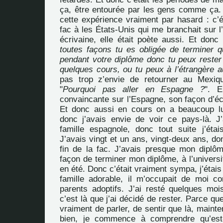
ça, être entourée par les gens comme ça. 
cette expérience vraiment par hasard : c’é
fac à les États-Unis qui me branchait sur l’
écrivaine, elle était poète aussi. Et donc e
toutes façons tu es obligée de terminer qu
pendant votre diplôme donc tu peux rester i
quelques cours, ou tu peux à l’étrangère a
pas trop z’envie de retourner au Mexiqu
"
Pourquoi pas aller en Espagne ?
". E
convaincante sur l’Espagne, son façon d’éc
Et donc aussi en cours on a beaucoup lu
donc j’avais envie de voir ce pays-là. 
famille espagnole, donc tout suite j’éta
J’avais vingt et un ans, vingt-deux ans, don
fin de la fac. J’avais presque mon diplôm
façon de terminer mon diplôme, à l’univers
en été. Donc c’était vraiment sympa, j’étai
famille adorable, il m’occupait de moi
parents adoptifs. J’ai resté quelques mo
c’est là que j’ai décidé de rester. Parce qu
vraiment de parler, de sentir que là, mainte
bien, je commence à comprendre qu’est