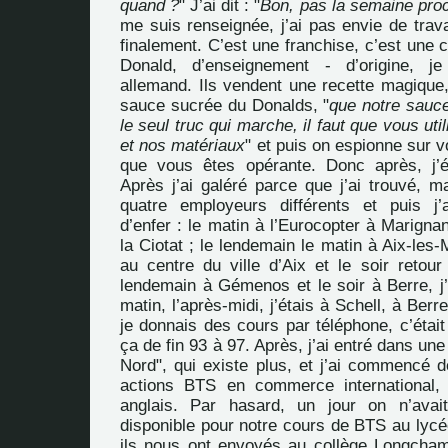
quand ?
" J’ai dit : "
Bon, pas la semaine pro
me suis renseignée, j’ai pas envie de travai
finalement. C’est une franchise, c’est un
Donald, d’enseignement - d’origine, j
allemand. Ils vendent une recette magiqu
sauce sucrée du Donalds, "
que notre sauce 
le seul truc qui marche, il faut que vous ut
et nos matériaux
" et puis on espionne sur 
que vous êtes opérante. Donc après, j’
Après j’ai galéré parce que j’ai trouvé, ma
quatre employeurs différents et puis j’
d’enfer : le matin à l’Eurocopter à Marignan
la Ciotat ; le lendemain le matin à Aix-les-M
au centre du ville d’Aix et le soir retour
lendemain à Gémenos et le soir à Berre, j’
matin, l’après-midi, j’étais à Schell, à Berre
je donnais des cours par téléphone, c’était 
ça de fin 93 à 97. Après, j’ai entré dans un
Nord", qui existe plus, et j’ai commencé de
actions BTS en commerce international, 
anglais. Par hasard, un jour on n’ava
disponible pour notre cours de BTS au lycé
ils nous ont envoyés au collège Longchamp