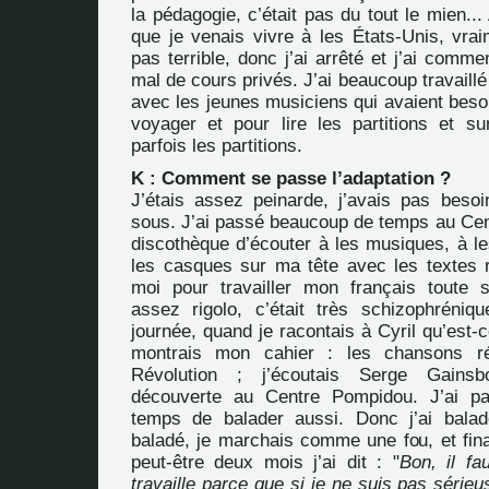
la pédagogie, c’était pas du tout le mien...
que je venais vivre à les États-Unis, vrai
pas terrible, donc j’ai arrêté et j’ai com
mal de cours privés. J’ai beaucoup travaillé
avec les jeunes musiciens qui avaient besoi
voyager et pour lire les partitions et su
parfois les partitions.
K : Comment se passe l’adaptation ?
J’étais assez peinarde, j’avais pas bes
sous. J’ai passé beaucoup de temps au Cen
discothèque d’écouter à les musiques, à l
les casques sur ma tête avec les textes r
moi pour travailler mon français toute s
assez rigolo, c’était très schizophréniq
journée, quand je racontais à Cyril qu’est-ce 
montrais mon cahier : les chansons ré
Révolution ; j’écoutais Serge Gainsb
découverte au Centre Pompidou. J’ai p
temps de balader aussi. Donc j’ai baladé,
baladé, je marchais comme une fou, et fin
peut-être deux mois j’ai dit : "
Bon, il fa
travaille parce que si je ne suis pas sérieus