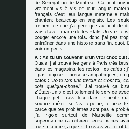
de Sénégal ou de Montréal. Ça peut ouvri
vraiment vis à vis de leur langue matern
français c’est leur langue maternelle mais
chantent beaucoup en anglais. Les seu
freinent ce que j’ai peur que au bout de d
vais d’avoir marre de les États-Unis et je v
bouger encore une fois, donc j’ai pas trop
entraîner dans une histoire sans fin, quoi. 
voir un peu si...
K : As-tu un souvenir d’un vrai choc cult
Ouais, j’ai trouvé les gens à Paris très br
dans les magasins, les restos, les cafés ; j’
- pas toujours - presque antipathiques, du 
cafés : "
Je te fais une faveur et c’est toi, 
dois quelque-chose.
" J’ai trouvé ça biz
z’États-Unis c’est tellement le service avec
chaque petit travailleur dans le petite ma
sourire, même si t’as la peine, tu peux le 
parce que tes problèmes sont pas le problèm
j’ai rigolé surtout de Marseille co
supermarché racontaient leurs peines ave
trucs comme ça que je trouvais vraiment bi