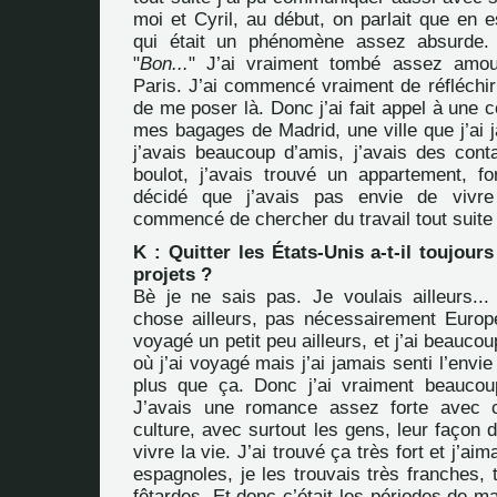
moi et Cyril, au début, on parlait que en 
qui était un phénomène assez absurde. U
"
Bon...
" J’ai vraiment tombé assez amo
Paris. J’ai commencé vraiment de réfléchir 
de me poser là. Donc j’ai fait appel à une 
mes bagages de Madrid, une ville que j’ai 
j’avais beaucoup d’amis, j’avais des conta
boulot, j’avais trouvé un appartement, fo
décidé que j’avais pas envie de vivre
commencé de chercher du travail tout suite 
K : Quitter les États-Unis a-t-il toujours
projets ?
Bè je ne sais pas. Je voulais ailleurs... 
chose ailleurs, pas nécessairement Europe
voyagé un petit peu ailleurs, et j’ai beauco
où j’ai voyagé mais j’ai jamais senti l’envi
plus que ça. Donc j’ai vraiment beaucou
J’avais une romance assez forte avec 
culture, avec surtout les gens, leur façon d
vivre la vie. J’ai trouvé ça très fort et j’ai
espagnoles, je les trouvais très franches, 
fêtardes. Et donc c’était les périodes de ma