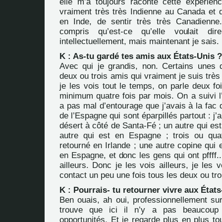
elle m’a toujours raconté cette expérienc
vraiment très très Indienne au Canada et q
en Inde, de sentir très très Canadienne
compris qu’est-ce qu’elle voulait dir
intellectuellement, mais maintenant je sais.
K : As-tu gardé tes amis aux États-Unis ?
Avec qui je grandis, non. Certains unes de
deux ou trois amis qui vraiment je suis trè
je les vois tout le temps, on parle deux f
minimum quatre fois par mois. On a suivi l’
a pas mal d’entourage que j’avais à la fac 
de l’Espagne qui sont éparpillés partout : j’
désert à côté de Santa-Fé ; un autre qui est
autre qui est en Espagne ; trois ou qua
retourné en Irlande ; une autre copine qui 
en Espagne, et donc les gens qui ont pffff..
ailleurs. Donc je les vois ailleurs, je les 
contact un peu une fois tous les deux ou tro
K : Pourrais- tu retourner vivre aux État
Ben ouais, ah oui, professionnellement sur
trouve que ici il n’y a pas beaucoup 
opportunités. Et je regarde plus en plus to