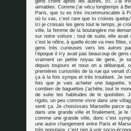
gens crient après les autres, ici. J’ai tr
aimables. Comme j’ai vécu longtemps à Belle
Paris, que tu es très incommunicable à Pa
où tu vas, c’est rare que tu croises quelqu
Ici je croisais les gens tout le temps, je cro
ville, la femme de la boulangère me deman
sur notre voiture ; tout de suite, elle avait 
c’est le nôtre, à quelle école va mes filles, 
gens très curieuses vers les autres pa
l’époque il n’y avait pas beaucoup de gens d’
vraiment un petite noyau de gens, je se
depuis toujours et nous on a débarqué, o
premières curiosités de la rue qui venait d’a
ça à la fois sympa et très troublant. Je s
fois que je vais acheter une baguette, 
combien de baguettes j’achète, tout le mon
de suite tes habitudes de le quotidien. 
rigolo, un peu comme vivre dans une village,
senti ça. Je choisissais Marseille parce qu
dans une grande ville et finalement, je le
comme une grande ville, donc c’est symp
une autre changement entre Paris et Marsei
très populaire, c’est rien à voir socio-éco