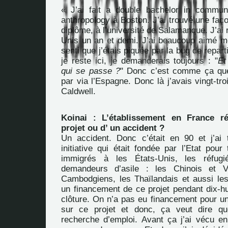
« J’ai fait a double bachelor in commun
anthropology à Boston. J’ai trouvé une faç
diplôme, à l’université de Salamanque. J’ai 
Unis un an et demi. J’ai beaucoup aimé mon
senti que j’étais piquée par la bug de repart
je reste ici, je demanderais toujours : "
Et
qui se passe ?
" Donc c’est comme ça que 
par via l’Espagne. Donc là j’avais vingt-tr
Caldwell.
Koinai : L’établissement en France ré
projet ou d’ un accident ?
Un accident. Donc c’était en 90 et j’ai 
initiative qui était fondée par l’Etat pour 
immigrés à les États-Unis, les réfugié
demandeurs d’asile : les Chinois et V
Cambodgiens, les Thaïlandais et aussi le
un financement de ce projet pendant dix-hu
clôture. On n’a pas eu financement pour 
sur ce projet et donc, ça veut dire que
recherche d’emploi. Avant ça j’ai vécu 