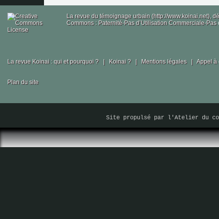
La revue du témoignage urbain (http://www.koinai.net), 
Commons : Paternité-Pas d’Utilisation Commerciale-Pas d
La revue Koinai : qui et pourquoi ?
|
Koinai ?
|
Mentions légales
|
Appel à 
Plan du site
Site propulsé par
l'Atelier du co