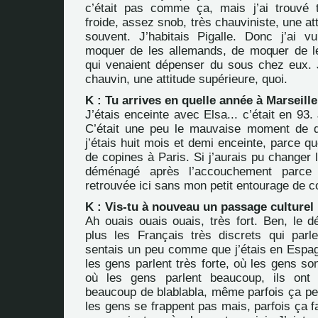
c’était pas comme ça, mais j’ai trouvé 
froide, assez snob, très chauviniste, une at
souvent. J’habitais Pigalle. Donc j’ai 
moquer de les allemands, de moquer de l
qui venaient dépenser du sous chez eux. J
chauvin, une attitude supérieure, quoi.
K : Tu arrives en quelle année à Marseille
J’étais enceinte avec Elsa... c’était en 93.
C’était une peu le mauvaise moment de
j’étais huit mois et demi enceinte, parce q
de copines à Paris. Si j’aurais pu changer 
déménagé après l’accouchement parce
retrouvée ici sans mon petit entourage de c
K : Vis-tu à nouveau un passage culturel 
Ah ouais ouais ouais, très fort. Ben, le d
plus les Français très discrets qui par
sentais un peu comme que j’étais en Espagn
les gens parlent très forte, où les gens so
où les gens parlent beaucoup, ils ont
beaucoup de blablabla, même parfois ça peu
les gens se frappent pas mais, parfois ça fa