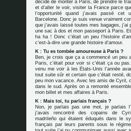
décidé de monter à Paris, de prendre le trai
et d’aller le voir, visiter la France parce q
l’opportunité quand j’avais passé cet
Barcelone. Donc je suis venue vraiment co
que j’avais laissé toutes mes bagages, j’ai 
une sac à dos et mon passeport à Paris. Et v
ha ha ! Donc c’était un peu l’histoire d’a
c’est-à-dire une grande histoire d’amour.
K : Tu es tombée amoureuse à Paris ?
Ben, je crois que ça a commencé un peu a
Paris, c’était pour voir si c’était ça ou pas
venu me voir à les États-Unis l’année avan
tout suite sûr et certain que c’était resté, d
peu mon vacance. Avec les amis de Cyril, 
dans le sud. Après on a remonté ensemble
mon billet et mes affaires à Paris.
K : Mais toi, tu parlais français ?
Non, je parlais pas une mot, je parlais l
j’avais rencontré des copains de Cyri
madrileño qui étaient éduqués dans le s
français par leurs parents sous le régi
tout suite j’ai pu communiquer aussi avec