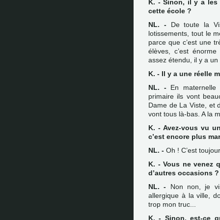
K. - Sinon, il y a l
cette école ?
NL. -
De toute la Vi
lotissements, tout le mo
parce que c’est une tr
élèves, c’est énorme 
assez étendu, il y a un
K. - Il y a une réelle 
NL. -
En maternelle u
primaire ils vont beau
Dame de La Viste, et do
vont tous là-bas. A la 
K. - Avez-vous vu u
c’est encore plus ma
NL. -
Oh ! C’est toujours
K. - Vous ne venez q
d’autres occasions ?
NL. -
Non non, je vi
allergique à la ville,
trop mon truc...
K. - Sinon, est-ce 