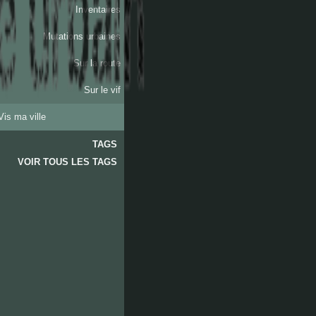
Inventaires
Mutations urbaines
Sur la route
Sur le vif
Vis ma ville
TAGS
VOIR TOUS LES TAGS
les
accates