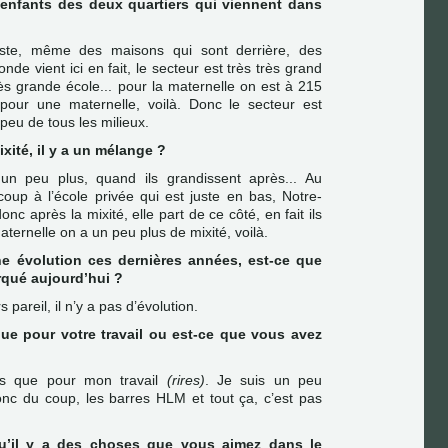
es enfants des deux quartiers qui viennent dans
ste, même des maisons qui sont derrière, des
nde vient ici en fait, le secteur est très très grand
ès grande école... pour la maternelle on est à 215
pour une maternelle, voilà. Donc le secteur est
 peu de tous les milieux.
mixité, il y a un mélange ?
n peu plus, quand ils grandissent après... Au
coup à l’école privée qui est juste en bas, Notre-
nc après la mixité, elle part de ce côté, en fait ils
maternelle on a un peu plus de mixité, voilà.
ne évolution ces dernières années, est-ce que
rqué aujourd’hui ?
 pareil, il n’y a pas d’évolution.
ue pour votre travail ou est-ce que vous avez
s que pour mon travail
(rires)
. Je suis un peu
 donc du coup, les barres HLM et tout ça, c’est pas
qu’il y a des choses que vous aimez dans le