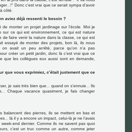
er...!" Donc c’est vrai que ce serait sympa d’avoir
 à côté.
en aviez déjà ressenti le besoin ?
de monter un projet jardinage sur l’école. Moi je
up sur ce qui est environnement, ce qui est nature
e de faire venir la nature dans la classe, ce qui est
it essayé de monter des projets, bon là, ils nous
, on avait un peu arrêté, parce qu’on n’a pas
pour créer un petit jardin, donc là c’est vrai que ce
se que les collègues eux aussi sont en demande,
eur que vous exprimiez, c’était justement que ce
er, je sais très bien que... quand on s’ennuie... Ils
es... Chaque vacance quasiment, je fais changer
ls balancent des pierres, ils se mettent en bas et
res... là il y a encore un impact, celui-là je ne l’avais
du week-end dernier. Comme ils ne savent pas quoi
fleurs, c’est un truc comme un autre, comme jeter