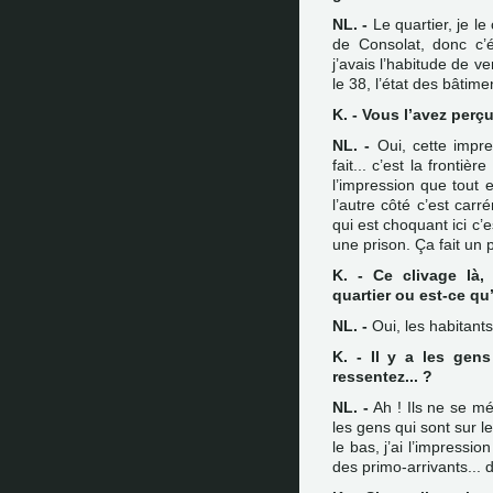
NL. -
Le quartier, je le
de Consolat, donc c’é
j’avais l’habitude de ve
le 38, l’état des bâtime
K. - Vous l’avez perçu
NL. -
Oui, cette impres
fait... c’est la frontiè
l’impression que tout e
l’autre côté c’est carr
qui est choquant ici c’e
une prison. Ça fait un 
K. - Ce clivage là,
quartier ou est-ce qu’i
NL. -
Oui, les habitants
K. - Il y a les gen
ressentez... ?
NL. -
Ah ! Ils ne se mél
les gens qui sont sur le
le bas, j’ai l’impress
des primo-arrivants... 