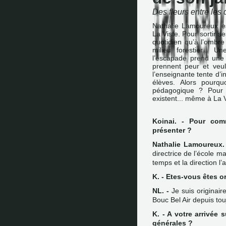
Des fleurs entre les 
Nathalie Lamoureux es
La Viste. Pour sortir 
quotidien qu’à l’ombre
milieu forestier... 
l’escapade prend une t
prennent peur et veul
l’enseignante tente d’in
élèves. Alors pourqu
pédagogique ? Pour 
existent... même à La V
Koinai. - Pour com
présenter ?
Nathalie Lamoureux. 
directrice de l’école ma
temps et la direction l
K. - Etes-vous êtes or
NL. -
Je suis originaire
Bouc Bel Air depuis touj
K. - A votre arrivée 
générales ?