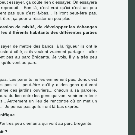
 peut essayer, ça coûte rien d’essayer. On essayera
reproduit... Bon là, c’est vrai qu’ici c’est un peu
ent pas que c’est là-bas... ils iront peut-être pas.
être, ça pourra résister un peu plus !
ccasion de mixité, de développer les échanges
 les différents habitants des différentes parties
sayer de mettre des bancs, à la rigueur ils ont le
ste à côté, si ils veulent vraiment partager... aller
vont pas au parc Brégante. Je vois, il y a très peu
 qu’ils vont au parc.
t pas. Les parents ne les emmènent pas, donc c’est
s pas si... peut-être qu’il y a des gens qui vont
omme des jardins ouvriers... chacun à sa parcelle,
aura du lien entre les gens qui vont venir entretenir
ais... Autrement un lieu de rencontre où on met un
... Je pense pas qu’ils iront là-bas exprès.
nifique...
 J’ai très peu d’enfants qui vont au parc Brégante.
it ?