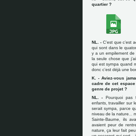
quartier ?
NL. -
C’est que c’est aé
qui sont dans le quator
y a un empilement de 
la seule chose que j’a
qui est sympa quand mê
donc c’est déjà une b
K. - Aviez-vous jam
cadre de cet espace
genre de projet ?
NL. -
Pourquoi pas f
enfants, travailler sur 
serait sympa, parce qu
niveau de la nature... 
Sainte-Baume, ils avai
avaient peur de rentr
nature, ça leur fait pe
un escargot qui sort... j