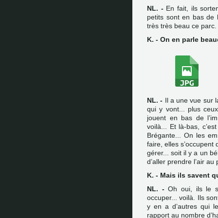
NL. -
En fait, ils sort
petits sont en bas de l
très très beau ce parc.
K. - On en parle beau
NL. -
Il a une vue sur l
qui y vont... plus ceu
jouent en bas de l’im
voilà... Et là-bas, c’es
Brégante... On les e
faire, elles s’occupent
gérer... soit il y a un 
d’aller prendre l’air au
K. - Mais ils savent qu
NL. -
Oh oui, ils le 
occuper... voilà. Ils so
y en a d’autres qui l
rapport au nombre d’habi