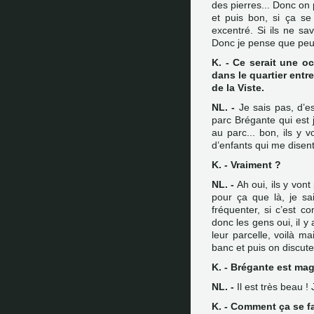
des pierres... Donc on
et puis bon, si ça se 
excentré. Si ils ne sav
Donc je pense que peut-
K. - Ce serait une o
dans le quartier entre
de la Viste.
NL. -
Je sais pas, d’es
parc Brégante qui est ju
au parc... bon, ils y 
d’enfants qui me disent
K. - Vraiment ?
NL. -
Ah oui, ils y von
pour ça que là, je sai
fréquenter, si c’est c
donc les gens oui, il y 
leur parcelle, voilà m
banc et puis on discute
K. - Brégante est mag
NL. -
Il est très beau !
K. - Comment ça se fa