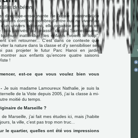
dalles de béton
t directrice-enseignante de l’école maternelle de
ses élèves dont bon nombre d’entre eux ne vivent au
 d’un univers bétonné, elle organise une sortie en
Une fois arrivés au massif de la Sainte-Baume,
ournure inattendue, les enfants "voient le loup",
ent s’en retourner... C’est dans ce contexte que
viter la nature dans la classe et d’y sensibiliser ses
oi pas projeter le futur Parc Hanoi en jardin
montrer aux enfants qu’encore quatre saisons
iste !
mencer, est-ce que vous voulez bien vous
-
Je suis madame Lamoureux Nathalie, je suis la
ternelle de la Viste depuis 2005, j’ai la classe à mi-
’autre moitié du temps.
iginaire de Marseille ?
 de Marseille, j’ai fait mes études ici, mais j’habite
ours, la ville, c’est pas trop mon truc...
sur le quartier, quelles ont été vos impressions