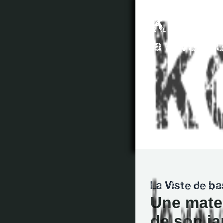
Une mater
de son ja