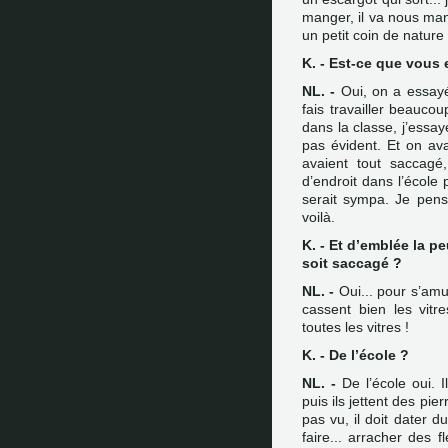
manger, il va nous mang
un petit coin de nature
K. - Est-ce que vous 
NL. -
Oui, on a essayé 
fais travailler beauco
dans la classe, j’essay
pas évident. Et on ava
avaient tout saccagé
d’endroit dans l’école 
serait sympa. Je pen
voilà.
K. - Et d’emblée la p
soit saccagé ?
NL. -
Oui... pour s’amus
cassent bien les vitr
toutes les vitres !
K. - De l’école ?
NL. -
De l’école oui. I
puis ils jettent des pier
pas vu, il doit dater 
faire... arracher des 