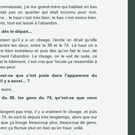
 connaissais, j’ai ma grand-mère qui habitait en bas
tait pas un quartier qui était inconnu pour moi,
nir... le haut c’est très bien, le bas c’est moins bien,
nts, tout est laissé à l’abandon...
 dès le départ...
sion qu’il y a un clivage, l’école on dirait qu’elle
re entre les deux, entre le 38 et le 74. Là haut on a
st bien entretenu et puis dès qu’on fait le tour, de
ément l’abandon. Le clivage, on le voit de suite, ce
st le bâtiment, c’est vrai que l’école ça ressemble à
peu peur.
 est-ce que c’est juste dans l’apparence du
l y a aussi... ?
 aussi...
s du 38, les gens du 74, qu’est-ce que vous
angent pas trop, il y a vraiment le clivage, et puis
 74, ils sont là depuis très longtemps, alors que sur
ion que ça bouge beaucoup plus, beaucoup de gens,
donc ça fluctue plus en bas qu’en haut, voilà.