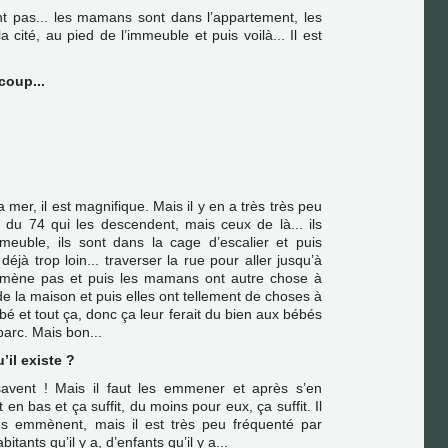
ent pas... les mamans sont dans l’appartement, les
a cité, au pied de l’immeuble et puis voilà... Il est
coup...
a mer, il est magnifique. Mais il y en a très très peu
x du 74 qui les descendent, mais ceux de là... ils
meuble, ils sont dans la cage d’escalier et puis
t déjà trop loin... traverser la rue pour aller jusqu’à
mmène pas et puis les mamans ont autre chose à
 de la maison et puis elles ont tellement de choses à
bébé et tout ça, donc ça leur ferait du bien aux bébés
 parc. Mais bon...
’il existe ?
savent ! Mais il faut les emmener et après s’en
nt en bas et ça suffit, du moins pour eux, ça suffit. Il
es emmènent, mais il est très peu fréquenté par
tants qu’il y a, d’enfants qu’il y a...