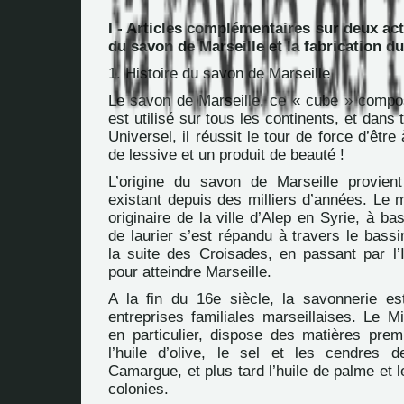
I - Articles complémentaires sur deux acti
du savon de Marseille et la fabrication d
1. Histoire du savon de Marseille
Le savon de Marseille, ce « cube » compo
est utilisé sur tous les continents, et dans 
Universel, il réussit le tour de force d’être 
de lessive et un produit de beauté !
L’origine du savon de Marseille provien
existant depuis des milliers d’années. Le 
originaire de la ville d’Alep en Syrie, à bas
de laurier s’est répandu à travers le bass
la suite des Croisades, en passant par l’I
pour atteindre Marseille.
A la fin du 16e siècle, la savonnerie es
entreprises familiales marseillaises. Le M
en particulier, dispose des matières prem
l’huile d’olive, le sel et les cendres 
Camargue, et plus tard l’huile de palme et 
colonies.