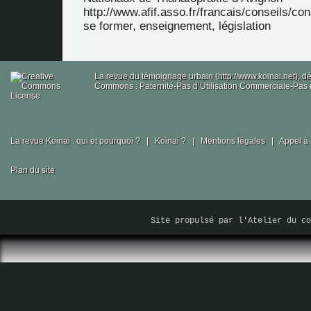
http://www.afif.asso.fr/francais/conseils/co
se former, enseignement, législation
La revue du témoignage urbain (http://www.koinai.net), 
Commons : Paternité-Pas d’Utilisation Commerciale-Pas d
La revue Koinai : qui et pourquoi ?
|
Koinai ?
|
Mentions légales
|
Appel à 
Plan du site
Site propulsé par
l'Atelier du co