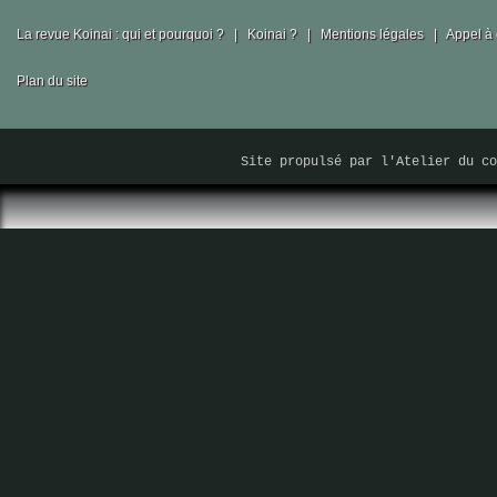
La revue Koinai : qui et pourquoi ?
|
Koinai ?
|
Mentions légales
|
Appel à 
Plan du site
Site propulsé par
l'Atelier du co