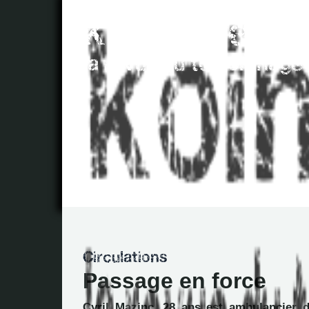
Passage en force
Cyril Mazinc, 28 ans est ambulancier d