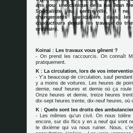
ans pour une clinique de la rue Jean Me
Spécialiste du centre-ville, il n
changements particuliers dans le
conducteurs depuis les travaux du tra
ordinaire.
Koinai : Les travaux vous gênent ?
- On prend les raccourcis. On connaît Ma
pratiquement.
K : La circulation, lors de vos interventi
- Y’a beaucoup de circulation, sauf pendant
y a moins de voitures. Les heures de point
demie, neuf heures et demie où ça roule
Onze heures et demie, treize heures trent
dix-sept heures trente, dix-neuf heures, où c
K : Quels sont les droits des ambulancier
- Les mêmes qu’un civil. On nous tolère 
encore, sur dix flics y en a neuf qui vont n
le dixième qui va nous ruiner. Nous, c’e