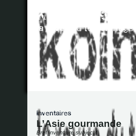
L’Asie gourmande
Bref inventaire subjectif