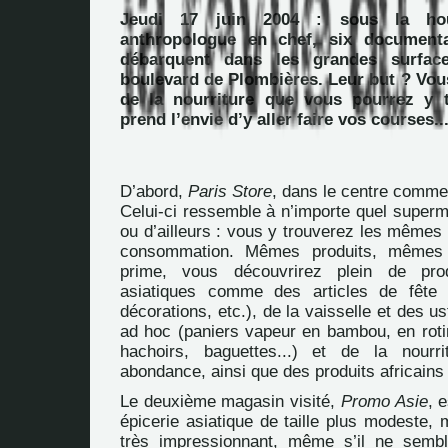
Jeudi 17 juin 2004 : sous la hou
anthropologue en chef, six documenta
débarquent dans les grandes surface
boulevard de Plombières. Leur but ? Vou
de la nourriture que vous pourrez y t
prend l’envie d’y aller faire vos courses..
D’abord,
Paris Store
, dans le centre commer
Celui-ci ressemble à n’importe quel superm
ou d’ailleurs : vous y trouverez les mêmes
consommation. Mêmes produits, mêmes
prime, vous découvrirez plein de prod
asiatiques comme des articles de fête 
décorations, etc.), de la vaisselle et des u
ad hoc (paniers vapeur en bambou, en rotin
hachoirs, baguettes...) et de la nourri
abondance, ainsi que des produits africains o
Le deuxième magasin visité,
Promo Asie
, 
épicerie asiatique de taille plus modeste, 
très impressionnant, même s’il ne semb