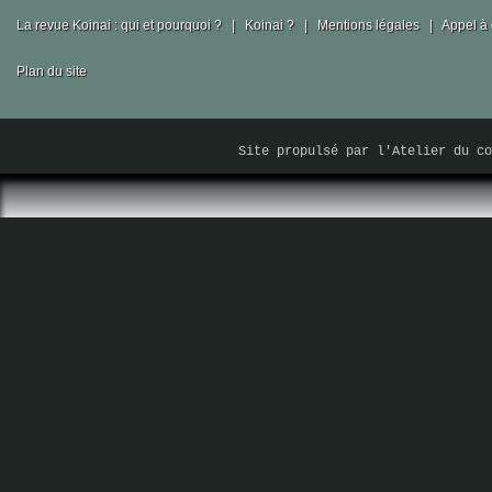
La revue Koinai : qui et pourquoi ?
|
Koinai ?
|
Mentions légales
|
Appel à 
Plan du site
Site propulsé par
l'Atelier du co