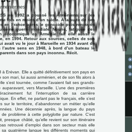
-arméniennes
RSS en 1992 a poussé les Arméniens sur les
ème fois en moins d’un siècle. À la suite de ses
lés en France après le génocide puis renvoyés
uxième guerre mondiale, Nouné, fatiguée des
n économique en Arménie fait elle aussi le
e, en 1994. Retour aux sources, celles de son
qui avait vu le jour à Marseille en 1934 avant de
s l’autre sens en 1948, à bord d’un bateau le
parents dans son pays inconnu. Récit.
à Erévan. Elle a quitté définitivement son pays en
on mari, lui aussi arménien, et de son fils alors à
lle s’est tournée, comme l’avaient fait ses grands-
e auparavant, vers Marseille. L’une des premières
acinement fut l’interruption de sa carrière
que. En effet, ne parlant pas le français, elle s’est
s sur le territoire, d’abandonner un métier qu’elle
 années. Une décennie après, la langue du pays
 de problème à cette polyglotte par nature. C’est
t, presque châtié, qu’elle revient sur son itinéraire
 pas retrouvé d’emploi dans son secteur mais elle
 sa quatrième langue les différents moments qui