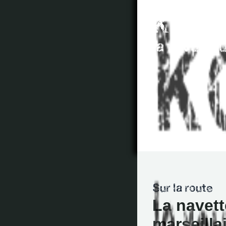
La navett
marseilla