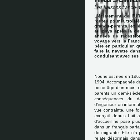
Les liaisons franco
L’éclatement de l’U
routes pour la troisi
grands-parents, exi
au pays après la de
années de récessio
voyage vers la Franc
père en particulier, 
faire la navette dan
conduisant avec ses 
Nouné est née en 1963 
1994. Accompagnée de s
peine âgé d’un mois, e
parents un demi-siècl
conséquences du dér
d’ingénieur en informati
vue contrainte, une foi
exerçait depuis huit
d’accueil ne pose plus
dans un français parfai
de migrante. Elle n’a
relate désormais dans