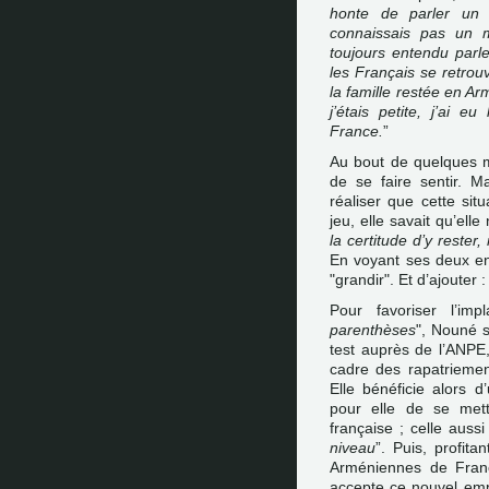
honte de parler un 
connaissais pas un m
toujours entendu parle
les Français se retrou
la famille restée en 
j’étais petite, j’ai e
France.
”
Au bout de quelques 
de se faire sentir. M
réaliser que cette sit
jeu, elle savait qu’elle 
la certitude d’y reste
En voyant ses deux enf
"grandir". Et d’ajouter :
Pour favoriser l’imp
parenthèses
", Nouné s
test auprès de l’ANPE
cadre des rapatriemen
Elle bénéficie alors d
pour elle de se met
française ; celle aussi
niveau
”. Puis, profit
Arméniennes de Franc
accepte ce nouvel emplo