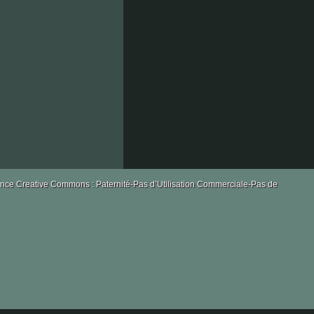
borels
les
licence Creative Commons : Paternité-Pas d’Utilisation Commerciale-Pas de
caillols
la