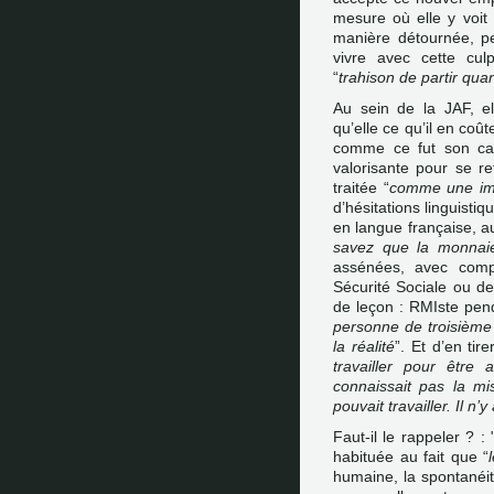
mesure où elle y voit 
manière détournée, pe
vivre avec cette cul
“
trahison de partir qua
Au sein de la JAF, e
qu’elle ce qu’il en coût
comme ce fut son cas
valorisante pour se ret
traitée “
comme une im
d’hésitations linguist
en langue française, a
savez que la monnaie
assénées, avec comp
Sécurité Sociale ou de
de leçon : RMIste pend
personne de troisième
la réalité
”. Et d’en tire
travailler pour être a
connaissait pas la m
pouvait travailler. Il n
Faut-il le rappeler ? : 
habituée au fait que “
humaine, la spontanéit