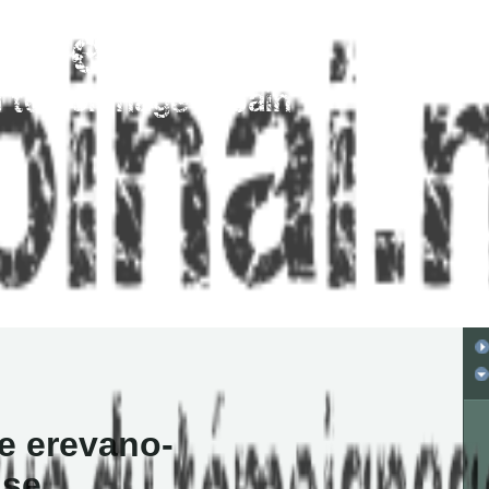
e erevano-
ise