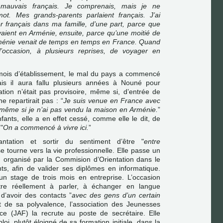
mauvais français. Je comprenais, mais je ne
ot. Mes grands-parents parlaient français. J’ai
r français dans ma famille, d’une part, parce que
vaient en Arménie, ensuite, parce qu’une moitié de
Arménie venait de temps en temps en France. Quand
u l’occasion, à plusieurs reprises, de voyager en
mois d’établissement, le mal du pays a commencé
ais il aura fallu plusieurs années à Nouné pour
uation n’était pas provisoire, même si, d’entrée de
ne repartirait pas : “
Je suis venue en France avec
r, même si je n’ai pas vendu la maison en Arménie.
”
ants, elle a en effet cessé, comme elle le dit, de
 "
On a commencé à vivre ici.
”
lantation et sortir du sentiment d’être "
entre
e tourne vers la vie professionnelle. Elle passe un
, organisé par la Commision d’Orientation dans le
ts, afin de valider ses diplômes en informatique.
’un stage de trois mois en entreprise. L’occasion
tre réellement à parler, à échanger en langue
 d’avoir des contacts ”
avec des gens d’un certain
ant de sa polyvalence, l’association des Jeunesses
e (JAF) la recrute au poste de secrétaire. Elle
i, plutôt éloigné de sa formation initiale, dans la