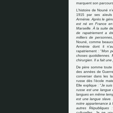
marquent son parcours
L’histoire de Nouné n
1915 par ses aïeuls 
Arménie. Après le gén
est né en France en 
Marseille. À la suite 
de rapatriement a é
milliers de personne
Nouné, comme beaucoup
Arménie dont il n’a
rapatriement : “
Mon pè
choses quotidiennes. M
chirurgien. Il a fait u
De père somme toute f
des années de Guerre 
converser dans les la
russe dès l’école mate
Elle explique : “
Je suis
russe est une langue cu
langues en même temps
est une langue slave. 
notre appartenance à 
autres Républiques :
culturelles. Je ne vo