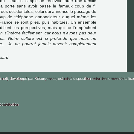
ù il était si simple de recevoir toute une famille
la porte sans avoir passé le fameux coup de fil
trées occidentales, celui qui annonce le passage de
 coup de téléphone annonciateur auquel même les
France se sont pliés, puis habitués. Un ensemble
difient les perspectives, mais qui ne l’empêchent
n s’intègre facilement, car nous n’avons pas peur
s... Notre culture est si profonde que nous ne
e... Je ne pourrai jamais devenir complètement
llard.
i.net), développé par
Résurgences
, est mis à disposition selon les termes de la 
contribution