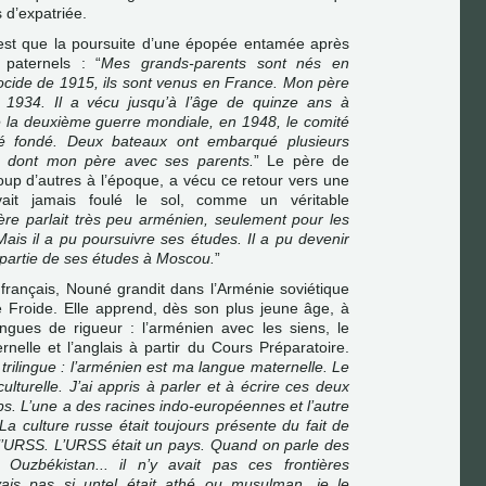
 d’expatriée.
’est que la poursuite d’une épopée entamée après
paternels : “
Mes grands-parents sont nés en
ocide de 1915, ils sont venus en France. Mon père
1934. Il a vécu jusqu’à l’âge de quinze ans à
de la deuxième guerre mondiale, en 1948, le comité
té fondé. Deux bateaux ont embarqué plusieurs
s, dont mon père avec ses parents.
” Le père de
 d’autres à l’époque, a vécu ce retour vers une
vait jamais foulé le sol, comme un véritable
re parlait très peu arménien, seulement pour les
ais il a pu poursuivre ses études. Il a pu devenir
ne partie de ses études à Moscou.
”
rançais, Nouné grandit dans l’Arménie soviétique
Froide. Elle apprend, dès son plus jeune âge, à
ngues de rigueur : l’arménien avec les siens, le
rnelle et l’anglais à partir du Cours Préparatoire.
 trilingue : l’arménien est ma langue maternelle. Le
lturelle. J’ai appris à parler et à écrire ces deux
. L’une a des racines indo-européennes et l’autre
La culture russe était toujours présente du fait de
l’URSS. L’URSS était un pays. Quand on parle des
 Ouzbékistan... il n’y avait pas ces frontières
yais pas si untel était athé ou musulman, je le