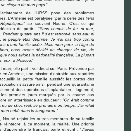
 un citoyen de mon pays.
”
l’éclatement de l’URSS pose des problèmes
ues. L’Arménie est paralysée “
par la perte des liens
 Républiques
” se souvient Nouné. C’est ce qui
écision de partir : “
Sans chemin de fer, ni mer,
. Pendant quatre ans il s’est retrouvé sans eau ni
t, le peuple était déprimé. Je n’ai pas trop connu
viens d’une famille aisée. Mais mon père, à l’âge de
Alors, nous avons décidé de changer de vie, de
que nous avions la nationalité française. La plupart
s, eux, à Moscou.
”
 mari, elle part : vol direct sur Paris. Prévenue par
 en Arménie, une mission d’entraide aux rapatriés
ccueillir la petite famille aussitôt les portes des
ssociation s’assure ainsi, pendant une quarantaine
ulement des opérations d’implantation : logement,
ré les premiers jours marqués par la course aux
ore un atterrissage en douceur : “
On était comme
s eu de choc réel. Je prenais mon temps. J’ai refait
ec mon bébé dans le kangourou.
”
 Nouné rejoint les autres membres de sa famille
le réintègre, à ce moment, la réalité. Une priorité
e d’apprendre le français, parlé et écrit : ”
J’avais