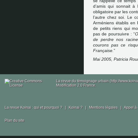
se rappelle ce temps o
d’amis qui sonnait à 
obligatoire par les con
l’autre chez soi. Le
Arméniens établis en 
de petits riens qui mo
pas de poursuivre : “
O
de perdre nos racine
courons pas ce risqu
Française.
”
Mai 2005, Patricia Roui
La revue du témoignage urbain (http://www.koina
Modification 2.0 France.
La revue Koinai : qui et pourquoi ?
|
Koinai ?
|
Mentions légales
|
Appel à 
Plan du site