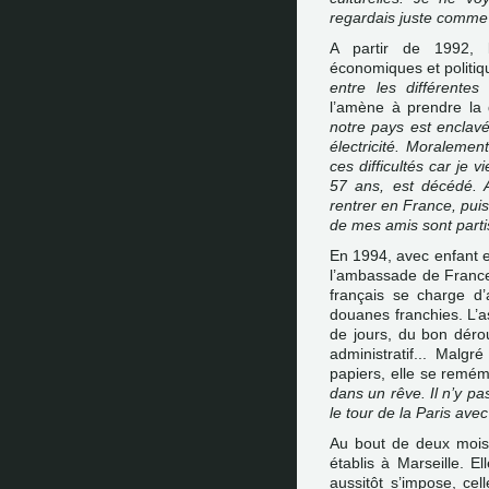
regardais juste comme
A partir de 1992, 
économiques et politiq
entre les différentes
l’amène à prendre la d
notre pays est enclavé
électricité. Moralemen
ces difficultés car je 
57 ans, est décédé. 
rentrer en France, puis
de mes amis sont parti
En 1994, avec enfant et
l’ambassade de France
français se charge d’a
douanes franchies. L’a
de jours, du bon déro
administratif... Malg
papiers, elle se remém
dans un rêve. Il n’y pa
le tour de la Paris av
Au bout de deux mois,
établis à Marseille. El
aussitôt s’impose, cell