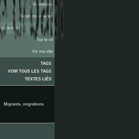
Inventaires
Mutations urbaines
Sur la route
Sur le vif
Vis ma ville
TAGS
VOIR TOUS LES TAGS
les
TEXTES LIÉS
Migrants, migrations
accates