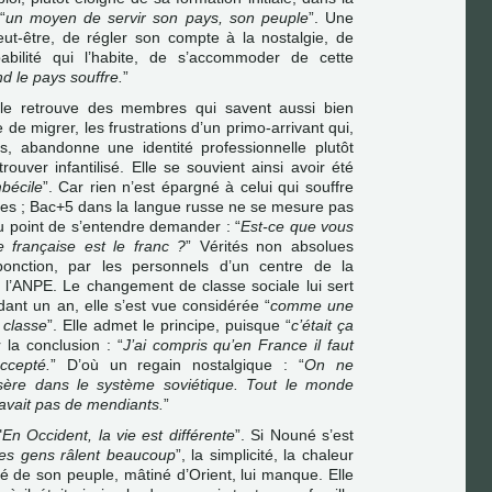
“
un moyen de servir son pays, son peuple
”. Une
ut-être, de régler son compte à la nostalgie, de
pabilité qui l’habite, de s’accommoder de cette
nd le pays souffre.
”
lle retrouve des membres qui savent aussi bien
e de migrer, les frustrations d’un primo-arrivant qui,
, abandonne une identité professionnelle plutôt
rouver infantilisé. Elle se souvient ainsi avoir été
bécile
”. Car rien n’est épargné à celui qui souffre
iques ; Bac+5 dans la langue russe ne se mesure pas
u point de s’entendre demander : “
Est-ce que vous
 française est le franc ?
” Vérités non absolues
onction, par les personnels d’un centre de la
 l’ANPE. Le changement de classe sociale lui sert
ant un an, elle s’est vue considérée “
comme une
 classe
”. Elle admet le principe, puisque “
c’était ça
r la conclusion : “
J’ai compris qu’en France il faut
ccepté.
” D’où un regain nostalgique : “
On ne
isère dans le système soviétique. Tout le monde
’y avait pas de mendiants.
”
"
En Occident, la vie est différente
”. Si Nouné s’est
les gens râlent beaucoup
”, la simplicité, la chaleur
é de son peuple, mâtiné d’Orient, lui manque. Elle