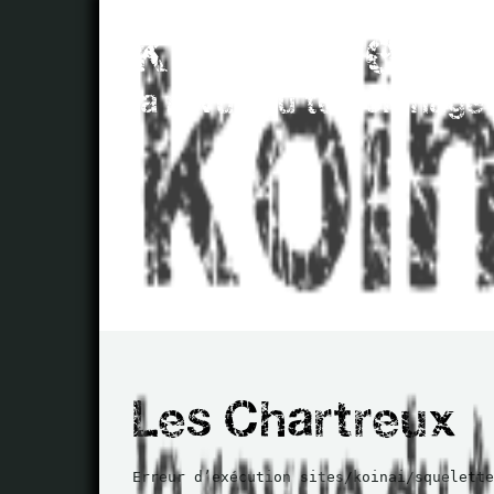
Erreur d’exécution sites/koinai/squelette