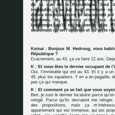
de la rue de la République. Seul 
immeuble, il se bat pour maintenir en é
milieu des squatteurs, et abandonné par
fantômes. M. Hedroug n’est pas dup
longtemps qu’il ne se berce plus d’il
seulement qu’on l’entende et qu’on le res
Koinai : Bonjour M. Hedroug, vous habit
République ?
Exactement, au 43, ça va faire 12 ans. Dep
K : Et vous êtes le dernier occupant de 
Oui, l’immeuble qui est au 43. Et il y a u
45, plus les squatters. Y en a en pagaille, 
pas ça qui manque.
K : Et comment ça se fait que vous soyez
Ben, je suis le dernier locataire parce qu’o
relogé. Parce qu’ils devraient me reloger.
des propositions, mais ça m’intéress
appartement qui est immense, qui est propre