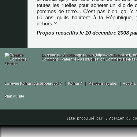
toutes les ruelles pour acheter un kilo de c
pommes de terre... C’est pas bien, ça. Y a
60 ans qu’ils habitent à la République,
dehors ?
Propos recueillis le 10 décembre 2008 pa
La revue du témoignage urbain (http://www.koinai.net), 
Commons : Paternité-Pas d’Utilisation Commerciale-Pas d
La revue Koinai : qui et pourquoi ?
|
Koinai ?
|
Mentions légales
|
Appel à 
Plan du site
Site propulsé par
l'Atelier du co