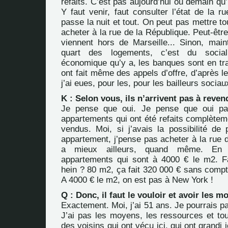
refaits. C’est pas aujourd’hui ou demain qu’i
Y faut venir, faut consulter l’état de la 
passe la nuit et tout. On peut pas mettre to
acheter à la rue de la République. Peut-êtr
viennent hors de Marseille... Sinon, maint
quart des logements, c’est du socia
économique qu’y a, les banques sont en tra
ont fait même des appels d’offre, d’après l
j’ai eues, pour les, pour les bailleurs sociau
K : Selon vous, ils n’arrivent pas à reven
Je pense que oui. Je pense que oui pa
appartements qui ont été refaits complètem
vendus. Moi, si j’avais la possibilité de 
appartement, j’pense pas acheter à la rue 
a mieux ailleurs, quand même. En 
appartements qui sont à 4000 € le m2. Fau
hein ? 80 m2, ça fait 320 000 € sans compter
A 4000 € le m2, on est pas à New York !
Q : Donc, il faut le vouloir et avoir les m
Exactement. Moi, j’ai 51 ans. Je pourrais p
J’ai pas les moyens, les ressources et tou
des voisins qui ont vécu ici, qui ont grandi i