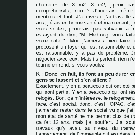
chambres de 8 m2. 8 m2, j’peux pas
compréhensifs, non ? J’pourrais mêm
meubles et tout. J’ai investi, j’ai travaill
ans, j’étais en bonne santé et maintenant, j’e
vous voulez, j’pourrais pas subvenir à m
essayent de dire, "M. Hedroug, vous faite
votre coté ". Moi, j’aimerais bien faire u
proposent un loyer qui est raisonnable et 
est raisonnable, y a pas de problème. J
négocier avec eux. Mais ils parlent, rien n’es
tourne en rond, si vous voulez.
K : Donc, en fait, ils font un peu durer e
gens se lassent et s’en aillent ?
Exactement, y en a beaucoup qui ont été pr
qui sont partis. Y en a beaucoup qui ont rés
relogés. Bon, ça m’intéresse, le relogement.
face, c’est social, donc, c’est l’OPAC, c
j’aimerais rester dans le social vu que j’a
mon état de santé ne me permet plus de trav
ça fait 12 ans, mais j’ai souffert. J’ai sou
travaux qu’y avait, au niveau du tram
l’appartement, de l’immeuble qui est dans u