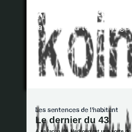
Le dernier du 43
A sa façon, M. Hedroug est une sorte d