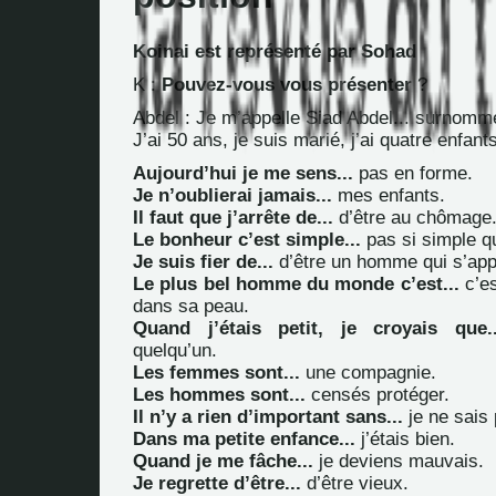
Koinai est représenté par Sohad
K :
Pouvez-vous vous présenter
?
Abdel : Je m’appelle Siad Abdel... surnom
J’ai 50 ans, je suis marié, j’ai quatre enfant
Aujourd’hui je me sens...
pas en forme.
Je n’oublierai jamais...
mes enfants.
Il faut que j’arrête de...
d’être au chômage
Le bonheur c’est simple...
pas si simple qu
Je suis fier de...
d’être un homme qui s’app
Le plus bel homme du monde c’est...
c’es
dans sa peau.
Quand j’étais petit, je croyais que..
quelqu’un.
Les femmes sont...
une compagnie.
Les hommes sont...
censés protéger.
Il n’y a rien d’important sans...
je ne sais 
Dans ma petite enfance...
j’étais bien.
Quand je me fâche...
je deviens mauvais.
Je regrette d’être...
d’être vieux.